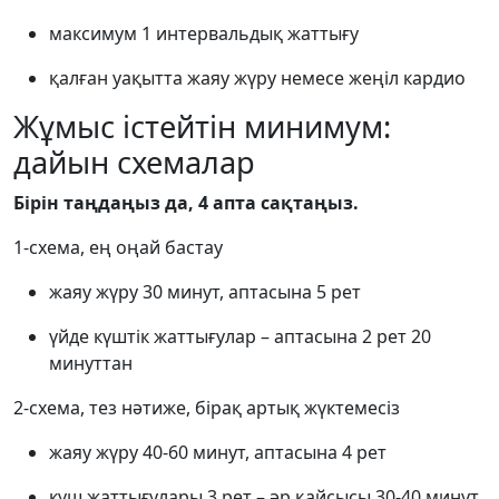
максимум 1 интервальдық жаттығу
қалған уақытта жаяу жүру немесе жеңіл кардио
Жұмыс істейтін минимум:
дайын схемалар
Бірін таңдаңыз да, 4 апта сақтаңыз.
1-схема, ең оңай бастау
жаяу жүру 30 минут, аптасына 5 рет
үйде күштік жаттығулар – аптасына 2 рет 20
минуттан
2-схема, тез нәтиже, бірақ артық жүктемесіз
жаяу жүру 40-60 минут, аптасына 4 рет
күш жаттығулары 3 рет – әр қайсысы 30-40 минут