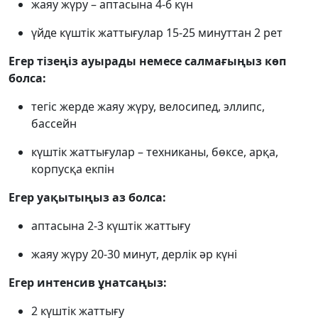
жаяу жүру – аптасына 4-6 күн
үйде күштік жаттығулар 15-25 минуттан 2 рет
Егер тізеңіз ауырады немесе салмағыңыз көп
болса:
тегіс жерде жаяу жүру, велосипед, эллипс,
бассейн
күштік жаттығулар – техниканы, бөксе, арқа,
корпусқа екпін
Егер уақытыңыз аз болса:
аптасына 2-3 күштік жаттығу
жаяу жүру 20-30 минут, дерлік әр күні
Егер интенсив ұнатсаңыз:
2 күштік жаттығу