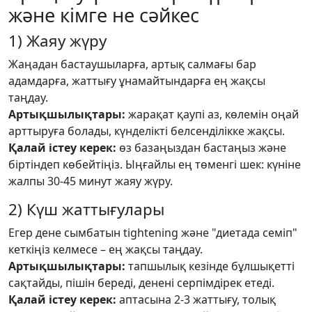
және кімге не сәйкес
1) Жаяу жүру
Жаңадан бастаушыларға, артық салмағы бар
адамдарға, жаттығу ұнамайтындарға ең жақсы
таңдау.
Артықшылықтары:
жарақат қаупі аз, көлемін оңай
арттыруға болады, күнделікті белсенділікке жақсы.
Қалай істеу керек:
өз базаңыздан бастаңыз және
біртіндеп көбейтіңіз. Ыңғайлы ең төменгі шек: күніне
жалпы 30-45 минут жаяу жүру.
2) Күш жаттығулары
Егер дене сымбатын tightening және "диетада семіп"
кеткіңіз келмесе – ең жақсы таңдау.
Артықшылықтары:
тапшылық кезінде бұлшықетті
сақтайды, пішін береді, денені серпімдірек етеді.
Қалай істеу керек:
аптасына 2-3 жаттығу, толық