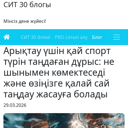
СИТ 30 блогы
Мінсіз дене жүйесі!
СИТ 30 Әлемі
PRO сатып алу
Блог
Арықтау үшін қай спорт
түрін таңдаған дұрыс: не
шынымен көмектеседі
және өзіңізге қалай сай
таңдау жасауға болады
29.03.2026