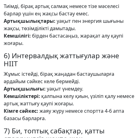
Тиімді, бірақ артық салмақ немесе тізе мәселесі
барлар үшін ең жақсы бастау емес.
Артықшылықтары:
уақыт пен энергия шығыны
жақсы, төзімділікті дамытады.
Кемшілігі:
бірден бастасаңыз, жарақат алу қаупі
жоғары.
6) Интервалдық жаттығулар және
HIIT
Жұмыс істейді, бірақ жаңадан бастаушыларға
әрдайым сәйкес келе бермейді.
Артықшылығы:
уақыт үнемдеу.
Кемшіліктері:
қалпына келу қиын, үзіліп қалу немесе
артық жаттығу қаупі жоғары.
Кімге сәйкес:
жаяу жүру немесе спортта 4-6 апта
базасы барларға.
7) Би, топтық сабақтар, қатты