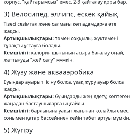
корпус, "қайтарымсыз" емес, 2-3 қайталау қоры бар.
3) Велосипед, эллипс, ескек қайық
Тізесі сезімтал және салмағы көп адамдарға өте
жақсы.
Артықшылықтары:
төмен соққылы, жүктемені
тұрақты ұстауға болады.
Кемшілігі:
калория шығынын асыра бағалау оңай,
жаттығуды "жей салу" мүмкін.
4) Жүзу және аквааэробика
Буындар ауырып, ісіну болса, ұзақ жүру ауыр болса
жақсы.
Артықшылықтары:
буындарды жеңілдету, көптеген
жаңадан бастаушыларға ыңғайлы.
Кемшілігі:
барлығына уақыт жағынан қолайлы емес,
сонымен қатар бассейннен кейін тәбет артуы мүмкін.
5) Жүгіру