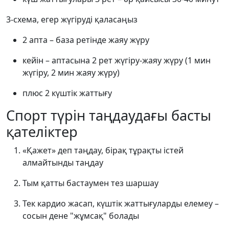
3-схема, егер жүгіруді қаласаңыз
2 апта – база ретінде жаяу жүру
кейін – аптасына 2 рет жүгіру-жаяу жүру (1 мин
жүгіру, 2 мин жаяу жүру)
плюс 2 күштік жаттығу
Спорт түрін таңдаудағы басты
қателіктер
«Қажет» деп таңдау, бірақ тұрақты істей
алмайтынды таңдау
Тым қатты бастаумен тез шаршау
Тек кардио жасап, күштік жаттығуларды елемеу –
сосын дене "жұмсақ" болады