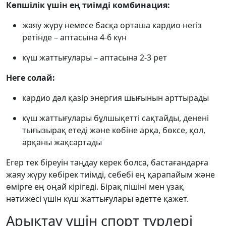
Көпшілік үшін ең тиімді комбинация:
жаяу жүру немесе басқа орташа кардио негіз
ретінде – аптасына 4-6 күн
күш жаттығулары – аптасына 2-3 рет
Неге солай:
кардио дәл қазір энергия шығынын арттырады
күш жаттығулары бұлшықетті сақтайды, денені
тығызырақ етеді және көбіне арқа, бөксе, қол,
арқаны жақсартады
Егер тек біреуін таңдау керек болса, бастағандарға
жаяу жүру көбірек тиімді, себебі ең қарапайым және
өмірге ең оңай кірігеді. Бірақ пішіні мен ұзақ
нәтижесі үшін күш жаттығулары әдетте қажет.
Арықтау үшін спорт түрлері