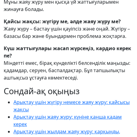
Мұны жаяу жүру мен қысқа үй жаттығуларымен
жинауға болады.
Қайсы жақсы: жүгіру ме, әлде жаяу жүру ме?
Жаяу жүру – бастау үшін қауіпсіз және оңай. Жүгіру –
базасы бар және буындармен проблема жоқтарға.
Күш жаттығулары жасап жүрсеңіз, кардио керек
пе?
Міндетті емес, бірақ күнделікті белсенділік маңызды:
қадамдар, серуен, баспалдақтар. Бұл тапшылықты
аштықсыз ұстауға көмектеседі.
Сондай-ақ оқыңыз
Арықтау үшін жүгіру немесе жаяу жүру: қайсысы
жақсы
Арықтау үшін жаяу жүру: күніне қанша қадам
керек
Арықтау үшін жылдам жаяу жүру: қарқынды,