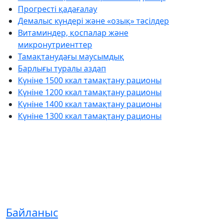
Прогресті қадағалау
Демалыс күндері және «озық» тәсілдер
Витаминдер, қоспалар және
микронутриенттер
Тамақтанудағы маусымдық
Барлығы туралы аздап
Күніне 1500 ккал тамақтану рационы
Күніне 1200 ккал тамақтану рационы
Күніне 1400 ккал тамақтану рационы
Күніне 1300 ккал тамақтану рационы
Байланыс