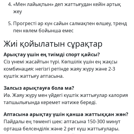
«Мен лайықпын» деп жаттығудан кейін артық
жеу
Прогресті әр күн сайын салмақпен өлшеу, тренд
пен көлем бойынша емес
Жиі қойылатын сұрақтар
Арықтау үшін ең тиімді спорт қайсы?
Сіз үнемі жасайтын түрі. Көпшілік үшін ең жақсы
комбинация: негізгі ретінде жаяу жүру және 2-3
күштік жаттығу аптасына.
Залсыз арықтауға бола ма?
Иә. Жаяу жүру мен үйдегі күштік жаттығулар калория
тапшылығында керемет нәтиже береді.
Аптасына арықтау үшін қанша жаттыққан жөн?
Пайдалы ең төменгі шек: аптасына 150-300 минут
орташа белсенділік және 2 рет күш жаттығулары.