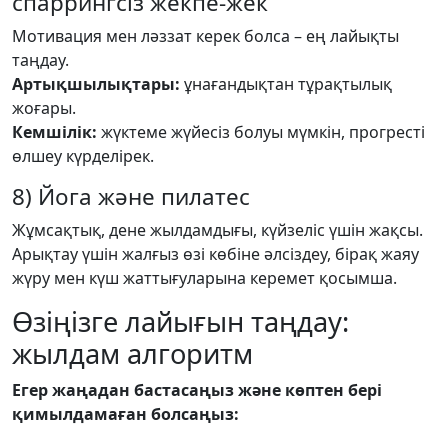
спаррингсіз жекпе-жек
Мотивация мен ләззат керек болса – ең лайықты
таңдау.
Артықшылықтары:
ұнағандықтан тұрақтылық
жоғары.
Кемшілік:
жүктеме жүйесіз болуы мүмкін, прогресті
өлшеу күрделірек.
8) Йога және пилатес
Жұмсақтық, дене жылдамдығы, күйзеліс үшін жақсы.
Арықтау үшін жалғыз өзі көбіне әлсіздеу, бірақ жаяу
жүру мен күш жаттығуларына керемет қосымша.
Өзіңізге лайығын таңдау:
жылдам алгоритм
Егер жаңадан бастасаңыз және көптен бері
қимылдамаған болсаңыз: