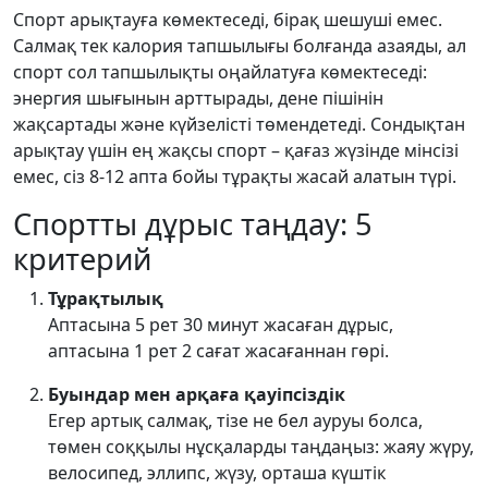
Спорт арықтауға көмектеседі, бірақ шешуші емес.
Салмақ тек калория тапшылығы болғанда азаяды, ал
спорт сол тапшылықты оңайлатуға көмектеседі:
энергия шығынын арттырады, дене пішінін
жақсартады және күйзелісті төмендетеді. Сондықтан
арықтау үшін ең жақсы спорт – қағаз жүзінде мінсізі
емес, сіз 8-12 апта бойы тұрақты жасай алатын түрі.
Спортты дұрыс таңдау: 5
критерий
Тұрақтылық
Аптасына 5 рет 30 минут жасаған дұрыс,
аптасына 1 рет 2 сағат жасағаннан гөрі.
Буындар мен арқаға қауіпсіздік
Егер артық салмақ, тізе не бел ауруы болса,
төмен соққылы нұсқаларды таңдаңыз: жаяу жүру,
велосипед, эллипс, жүзу, орташа күштік