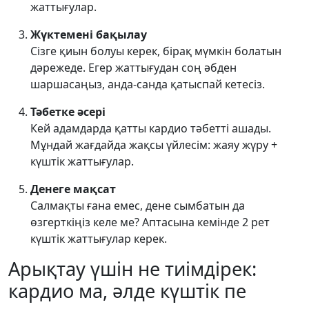
жаттығулар.
Жүктемені бақылау
Сізге қиын болуы керек, бірақ мүмкін болатын
дәрежеде. Егер жаттығудан соң әбден
шаршасаңыз, анда-санда қатыспай кетесіз.
Тәбетке әсері
Кей адамдарда қатты кардио тәбетті ашады.
Мұндай жағдайда жақсы үйлесім: жаяу жүру +
күштік жаттығулар.
Денеге мақсат
Салмақты ғана емес, дене сымбатын да
өзгерткіңіз келе ме? Аптасына кемінде 2 рет
күштік жаттығулар керек.
Арықтау үшін не тиімдірек:
кардио ма, әлде күштік пе