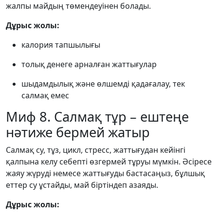
жалпы майдың төмендеуінен болады.
Дұрыс жолы:
калория тапшылығы
толық денеге арналған жаттығулар
шыдамдылық және өлшемді қадағалау, тек
салмақ емес
Миф 8. Салмақ тұр – ештеңе
нәтиже бермей жатыр
Салмақ су, тұз, цикл, стресс, жаттығудан кейінгі
қалпына келу себепті өзгермей тұруы мүмкін. Әсіресе
жаяу жүруді немесе жаттығуды бастасаңыз, бұлшық
еттер су ұстайды, май біртіндеп азаяды.
Дұрыс жолы: