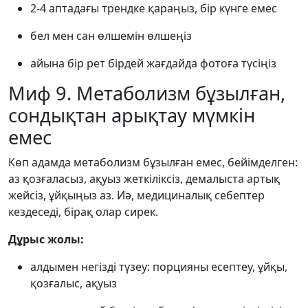
2-4 аптадағы трендке қараңыз, бір күнге емес
бел мен сан өлшемін өлшеңіз
айына бір рет бірдей жағдайда фотоға түсіңіз
Миф 9. Метаболизм бұзылған,
сондықтан арықтау мүмкін
емес
Көп адамда метаболизм бұзылған емес, бейімделген:
аз қозғаласыз, ақуыз жеткіліксіз, демалыста артық
жейсіз, ұйқыңыз аз. Иә, медициналық себептер
кездеседі, бірақ олар сирек.
Дұрыс жолы:
алдымен негізді түзеу: порцияны есептеу, ұйқы,
қозғалыс, ақуыз