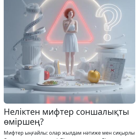
Неліктен мифтер соншалықты
өміршең?
Мифтер ыңғайлы: олар жылдам нәтиже мен сиқырлы