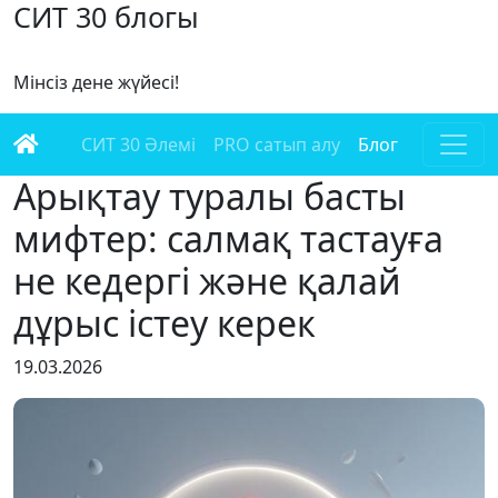
СИТ 30 блогы
Мінсіз дене жүйесі!
СИТ 30 Әлемі
PRO сатып алу
Блог
Арықтау туралы басты
мифтер: салмақ тастауға
не кедергі және қалай
дұрыс істеу керек
19.03.2026