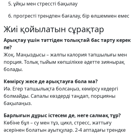
ұйқы мен стрессті бақылау
прогресті трендпен бағалау, бір өлшеммен емес
Жиі қойылатын сұрақтар
Арықтау үшін тәттіден толықтай бас тарту керек
пе?
Жоқ. Маңыздысы – жалпы калория тапшылығы мен
порция. Толық тыйым көпшілікке әдетте зиянырақ
болады.
Көмірсу жесе де арықтауға бола ма?
Иә. Егер тапшылықта болсаңыз, көмірсу кедергі
болмайды. Сапалы көздерді таңдап, порцияны
бақылаңыз.
Барлығын дұрыс істесем де, неге салмақ тұр?
Көбіне бұл – су мен тұз, цикл, стресс, жаттығу
әсерінен болатын ауытқулар. 2-4 аптадағы трендке