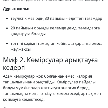
Дұрыс жолы:
тәуліктік мәзірдің 80 пайызы – әдеттегі тағамдар
20 пайызын орынды көлемде дәмді тағамдарға
қалдыруға болады
тәттіні кәдімгі тамақтан кейін, аш қарынға емес,
жеу жақсы
Миф 2. Көмірсулар арықтауға
кедергі
Адам көмірсулар жоқ болғаннан емес, калория
тапшылығынан арықтайды. Көмірсулар пайдалы
болуы мүмкін: олар жаттығуға энергия береді,
тапшылықты жеңіл өткізуге көмектеседі, артық жеп
қоймауға көмектеседі.