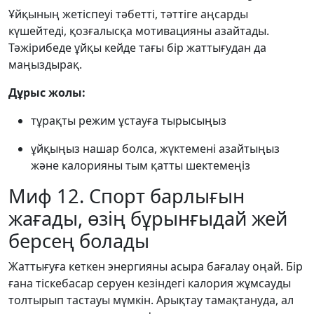
Ұйқының жетіспеуі тәбетті, тәттіге аңсарды
күшейтеді, қозғалысқа мотивацияны азайтады.
Тәжірибеде ұйқы кейде тағы бір жаттығудан да
маңыздырақ.
Дұрыс жолы:
тұрақты режим ұстауға тырысыңыз
ұйқыңыз нашар болса, жүктемені азайтыңыз
және калорияны тым қатты шектемеңіз
Миф 12. Спорт барлығын
жағады, өзің бұрынғыдай жей
берсең болады
Жаттығуға кеткен энергияны асыра бағалау оңай. Бір
ғана тіскебасар серуен кезіндегі калория жұмсауды
толтырып тастауы мүмкін. Арықтау тамақтануда, ал