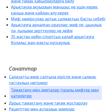
және тамақ қабылдауларға бөлу
Арықтауда ақуыздың маңызы: не үшін керек,
қанша және қайдан алу керек
Миф: көмірсулар артық салмақтың басты себебі
Арықтауға арналған ораулар: миф пе, шындық
па, ғылыми зерттеулер не дейді
35 жастан кейін спортсыз қалай арықтауға
болады: жан-жақты нұсқаулық
Санаттар
Салауатты өмір салтына кіріспе және салмақ
тастаудың негіздері
Тамақтану мен диеталар туралы мифтер мен
қателіктер
Дұрыс тамақтану және тағам жоспарлау
Рецепттер мен аспаздық идеялар