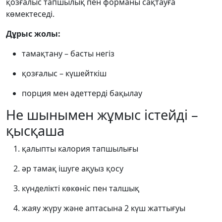
қозғалыс тапшылық пен форманы сақтауға
көмектеседі.
Дұрыс жолы:
тамақтану – басты негіз
қозғалыс – күшейткіш
порция мен әдеттерді бақылау
Не шынымен жұмыс істейді –
қысқаша
қалыпты калория тапшылығы
әр тамақ ішуге ақуыз қосу
күнделікті көкөніс пен талшық
жаяу жүру және аптасына 2 күш жаттығуы