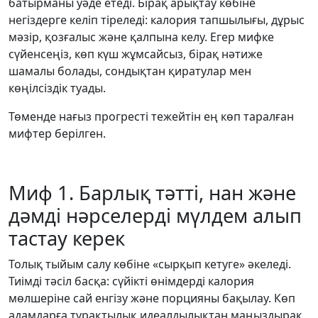
батырманы уәде етеді. Бірақ арықтау көбіне
негіздерге келіп тіреледі: калория тапшылығы, дұрыс
мәзір, қозғалыс және қалпына келу. Егер мифке
сүйенсеңіз, көп күш жұмсайсыз, бірақ нәтиже
шамалы болады, сондықтан қиратулар мен
көңілсіздік туады.
Төменде нағыз прогресті тежейтін ең көп таралған
мифтер берілген.
Миф 1. Барлық тәтті, нан және
дәмді нәрселерді мүлдем алып
тастау керек
Толық тыйым салу көбіне «сырқып кетуге» әкеледі.
Тиімді тәсіл басқа: сүйікті өнімдерді калория
мөлшеріне сай енгізу және порцияны бақылау. Көп
адамдарға тұрақтылық идеалдылықтан маңыздырақ.