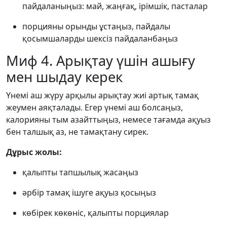
пайдаланыңыз: май, жаңғақ, ірімшік, пасталар
порцияны орынды ұстаңыз, пайдалы
қосымшаларды шексіз пайдаланбаңыз
Миф 4. Арықтау үшін ашығу
мен шыдау керек
Үнемі аш жүру арқылы арықтау жиі артық тамақ
жеумен аяқталады. Егер үнемі аш болсаңыз,
калорияны тым азайттыңыз, немесе тағамда ақуыз
бен талшық аз, не тамақтану сирек.
Дұрыс жолы:
қалыпты тапшылық жасаңыз
әрбір тамақ ішуге ақуыз қосыңыз
көбірек көкөніс, қалыпты порциялар