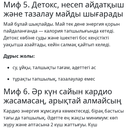
Миф 5. Детокс, несеп айдатқыш
және тазалау майды шығарады
Май бұлай шықпайды. Май тек дене энергия қорын
пайдаланғанда — калория тапшылығында кетеді.
Детокс көбіне суды және ішектегі бос кеңістікті
уақытша азайтады, кейін салмақ қайтып келеді.
Дұрыс жолы:
су, ұйқы, талшықты тағам, әдеттегі ас
тұрақты тапшылық, тазалаулар емес
Миф 6. Әр күн сайын кардио
жасамасаң, арықтай алмайсың
Кардио энергия жұмсауға көмектеседі, бірақ бастысы
тағы да тапшылық. Әдетте ең жақсы минимум: көп
жүру және аптасына 2 күш жаттығуы. Күш