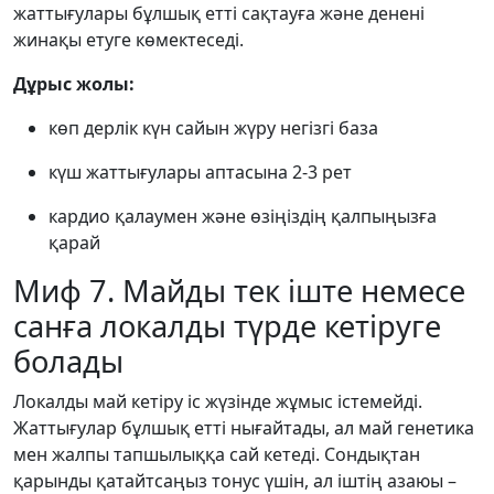
жаттығулары бұлшық етті сақтауға және денені
жинақы етуге көмектеседі.
Дұрыс жолы:
көп дерлік күн сайын жүру негізгі база
күш жаттығулары аптасына 2-3 рет
кардио қалаумен және өзіңіздің қалпыңызға
қарай
Миф 7. Майды тек іште немесе
санға локалды түрде кетіруге
болады
Локалды май кетіру іс жүзінде жұмыс істемейді.
Жаттығулар бұлшық етті нығайтады, ал май генетика
мен жалпы тапшылыққа сай кетеді. Сондықтан
қарынды қатайтсаңыз тонус үшін, ал іштің азаюы –