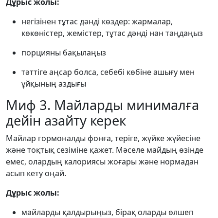
Дұрыс жолы:
негізінен тұтас дәнді көздер: жармалар,
көкөністер, жемістер, тұтас дәнді нан таңдаңыз
порцияны бақылаңыз
тәттіге аңсар болса, себебі көбіне ашығу мен
ұйқының аздығы
Миф 3. Майларды минималға
дейін азайту керек
Майлар гормоналды фонға, теріге, жүйке жүйесіне
және тоқтық сезіміне қажет. Мәселе майдың өзінде
емес, олардың калориясы жоғары және нормадан
асып кету оңай.
Дұрыс жолы:
майларды қалдырыңыз, бірақ оларды өлшеп