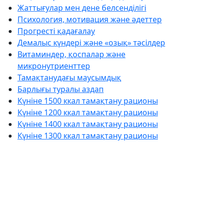
Жаттығулар мен дене белсенділігі
Психология, мотивация және әдеттер
Прогресті қадағалау
Демалыс күндері және «озық» тәсілдер
Витаминдер, қоспалар және
микронутриенттер
Тамақтанудағы маусымдық
Барлығы туралы аздап
Күніне 1500 ккал тамақтану рационы
Күніне 1200 ккал тамақтану рационы
Күніне 1400 ккал тамақтану рационы
Күніне 1300 ккал тамақтану рационы