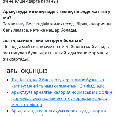
және өлшемдерге қараңыз.
Арықтауда не маңызды: тамақ па әлде жаттығу
ма?
Тамақтану. Белсенділік көмектеседі, бірақ калорияны
бақыламаса, нәтиже нашар болады.
Іштің майын ғана кетіруге бола ма?
Локалды май кетіру мүмкін емес. Жалпы май азаяды,
жаттығулар бұлшық етті нығайтады және форманы
жақсартады.
Тағы оқыңыз
Тәттіден қалай бас тарту керек және бұзылып
кетпеу: мәңгі тыйым салмайтын 12 тиімді әдіс
Арықтауға арналған калория нормасы: Миффлин
формуласымен қалай есептеу керек, мысалдар
мен қателіктер
Арықтағанда қанша ақуыз керек: күндік норма