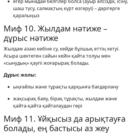
егер мынадай белгілер болса (ауыр әлсіздік, ісіну,
шаш түсу, салмақтың күрт өзгеруі) – дәрігерге
қаралыңыз
Миф 10. Жылдам нәтиже –
дұрыс нәтиже
Жылдам азаю көбіне су, кейде бұлшық еттің кетуі.
Асыра шектеген сайын кейін қайта толуы мен
«сынудың» қаупі жоғарырақ болады.
Дұрыс жолы:
ыңғайлы және тұрақты қарқынға бағдарлану
жақсырақ баяу, бірақ тұрақты, жылдам және
қайта-қайта қайталаудан гөрі
Миф 11. Ұйқысыз да арықтауға
болады, ең бастысы аз жеу