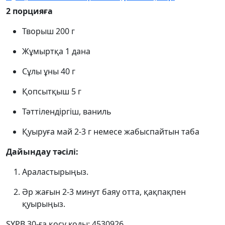
2 порцияға
Творыш 200 г
Жұмыртқа 1 дана
Сұлы ұны 40 г
Қопсытқыш 5 г
Тәттілендіргіш, ваниль
Қуыруға май 2-3 г немесе жабыспайтын таба
Дайындау тәсілі:
Араластырыңыз.
Әр жағын 2-3 минут баяу отта, қақпақпен
қуырыңыз.
SYPB 30-ға қосу коды: 4530926