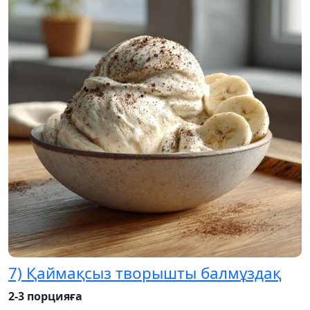
7) Қаймақсыз творышты балмұздақ
2-3 порцияға