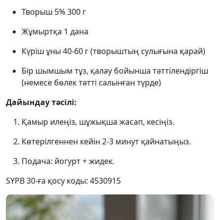
Творыш 5% 300 г
Жұмыртқа 1 дана
Күріш ұны 40-60 г (творыштың сулығына қарай)
Бір шымшым тұз, қалау бойынша тәттілендіргіш
(немесе бөлек тәтті салынған түрде)
Дайындау тәсілі:
Қамыр илеңіз, шұжықша жасап, кесіңіз.
Көтерілгеннен кейін 2-3 минут қайнатыңыз.
Подача: йогурт + жидек.
SYPB 30-ға қосу коды: 4530915