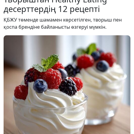
десерттердің 12 рецепті
ҚБЖУ төменде шамамен көрсетілген, творыш пен
қоспа брендіне байланысты өзгеруі мүмкін.