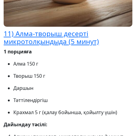
11) Алма-творыш десерті
микротолқындыда (5 минут)
1 порцияға
Алма 150 г
Творыш 150 г
Даршын
Тәттілендіргіш
Крахмал 5 г (қалау бойынша, қойылту үшін)
Дайындау тәсілі: