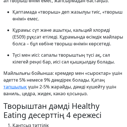
ал творыш өнімі емес, жапсырмадан бастаңыз.
Қаптамада «творыш» деп жазылуы тиіс, «творыш
өнімі» емес.
Құрамы: сүт және ашытқы, кальций хлориді
(E509) рұқсат етіледі. Құрамында өсімдік майлары
болса – бұл көбіне творыш өнімін көрсетеді.
Түсі мен иісі: сапалы творыштың түсі ақ, сәл
кілегей реңкі бар, иісі сәл қышқылдау болады.
Майлылығы бойынша: кремдер мен «сыроктар» үшін
әдетте 5% немесе 9% дәмдірек болады. Қатаң
тапшылық
үшін 2-5% жарайды, дәмді күшейту үшін
ваниль, цедра, жидек, какао қосыңыз.
Творыштан дәмді Healthy
Eating десерттің 4 ережесі
Қантсыз тәттілік