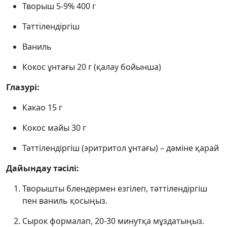
Творыш 5-9% 400 г
Тәттілендіргіш
Ваниль
Кокос ұнтағы 20 г (қалау бойынша)
Глазурі:
Какао 15 г
Кокос майы 30 г
Тәттілендіргіш (эритритол ұнтағы) – дәміне қарай
Дайындау тәсілі:
Творышты блендермен езгілеп, тәттілендіргіш
пен ваниль қосыңыз.
Сырок формалап, 20-30 минутқа мұздатыңыз.