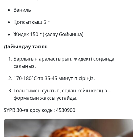
Ваниль
Қопсытқыш 5 г
Жидек 150 г (қалау бойынша)
Дайындау тәсілі:
Барлығын араластырып, жидекті соңында
салыңыз.
170-180°C-та 35-45 минут пісіріңіз.
Толығымен суытып, содан кейін кесіңіз –
формасын жақсы ұстайды.
SYPB 30-ға қосу коды: 4530900