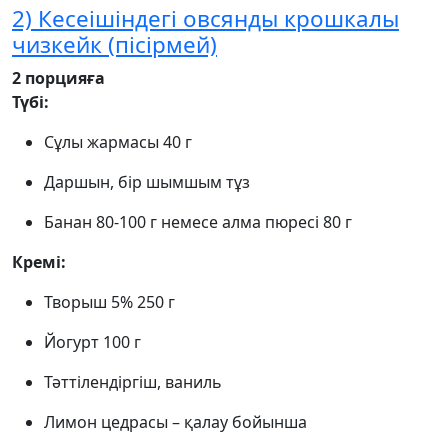
2) Кесеішіндегі овсянды крошкалы
чизкейк (пісірмей)
2 порцияға
Түбі:
Сұлы жармасы 40 г
Даршын, бір шымшым тұз
Банан 80-100 г немесе алма пюресі 80 г
Кремі:
Творыш 5% 250 г
Йогурт 100 г
Тәттілендіргіш, ваниль
Лимон цедрасы – қалау бойынша