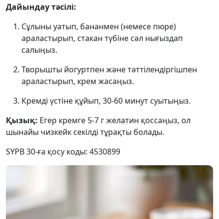
Дайындау тәсілі:
Сұлыны уатып, бананмен (немесе пюре)
араластырып, стакан түбіне сәл нығыздап
салыңыз.
Творышты йогуртпен және тәттілендіргішпен
араластырып, крем жасаңыз.
Кремді үстіне құйып, 30-60 минут суытыңыз.
Қызық:
Егер кремге 5-7 г желатин қоссаңыз, ол
шынайы чизкейк секілді тұрақты болады.
SYPB 30-ға қосу коды: 4530899