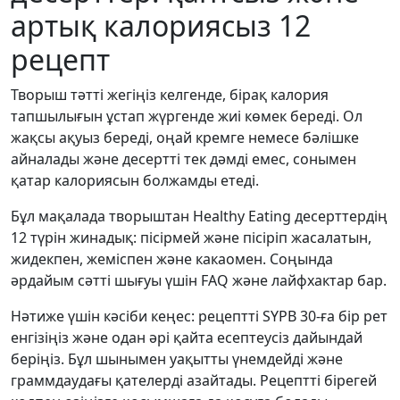
артық калориясыз 12
рецепт
Творыш тәтті жегіңіз келгенде, бірақ калория
тапшылығын ұстап жүргенде жиі көмек береді. Ол
жақсы ақуыз береді, оңай кремге немесе бәлішке
айналады және десертті тек дәмді емес, сонымен
қатар калориясын болжамды етеді.
Бұл мақалада творыштан Healthy Eating десерттердің
12 түрін жинадық: пісірмей және пісіріп жасалатын,
жидекпен, жеміспен және какаомен. Соңында
әрдайым сәтті шығуы үшін FAQ және лайфхактар бар.
Нәтиже үшін кәсіби кеңес: рецептті SYPB 30-ға бір рет
енгізіңіз және одан әрі қайта есептеусіз дайындай
беріңіз. Бұл шынымен уақытты үнемдейді және
граммдаудағы қателерді азайтады. Рецептті бірегей