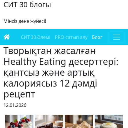
СИТ 30 блогы
Мінсіз дене жүйесі!
СИТ 30 Әлемі
PRO сатып алу
Блог
Творықтан жасалған
Healthy Eating десерттері:
қантсыз және артық
калориясыз 12 дәмді
рецепт
12.01.2026