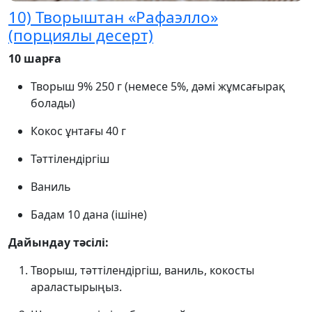
10) Творыштан «Рафаэлло»
(порциялы десерт)
10 шарға
Творыш 9% 250 г (немесе 5%, дәмі жұмсағырақ
болады)
Кокос ұнтағы 40 г
Тәттілендіргіш
Ваниль
Бадам 10 дана (ішіне)
Дайындау тәсілі:
Творыш, тәттілендіргіш, ваниль, кокосты
араластырыңыз.