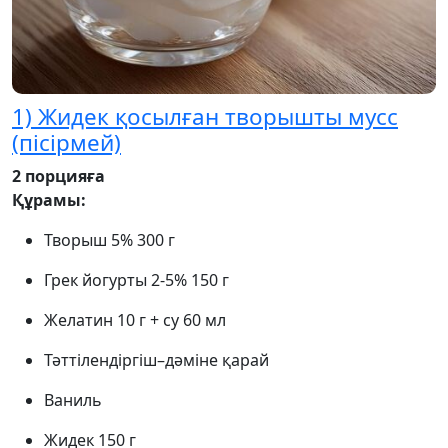
1) Жидек қосылған творышты мусс
(пісірмей)
2 порцияға
Құрамы:
Творыш 5% 300 г
Грек йогурты 2-5% 150 г
Желатин 10 г + су 60 мл
Тәттілендіргіш–дәміне қарай
Ваниль
Жидек 150 г