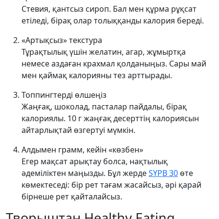
Стевия, қантсыз сироп. Бал мен құрма рұқсат
етіледі, бірақ олар толыққанды калория береді.
«Артықсыз» текстура
Тұрақтылық үшін желатин, агар, жұмыртқа
немесе аздаған крахмал қолданыңыз. Сары май
мен қаймақ калорияны тез арттырады.
Топпингтерді өлшеңіз
Жаңғақ, шоколад, пасталар пайдалы, бірақ
калориялы. 10 г жаңғақ десерттің калориясын
айтарлықтай өзгертуі мүмкін.
Алдымен грамм, кейін «көзбен»
Егер мақсат арықтау болса, нақтылық
әдеміліктен маңызды. Бұл жерде
SYPB 30
өте
көмектеседі: бір рет тағам жасайсыз, әрі қарай
бірнеше рет қайталайсыз.
Творыштан Healthy Eating