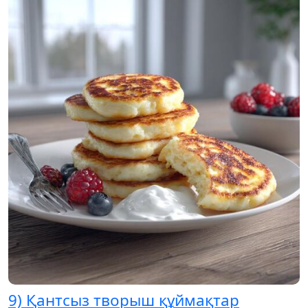
9) Қантсыз творыш құймақтар