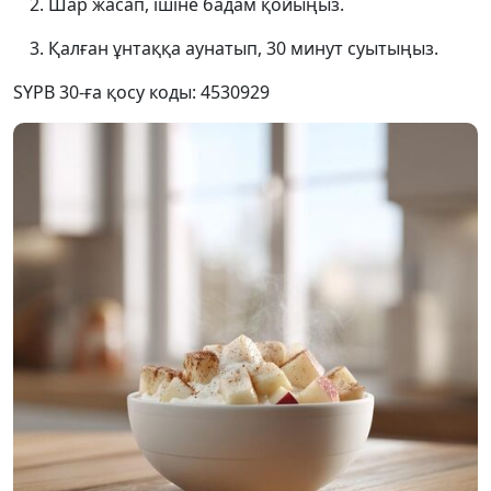
Шар жасап, ішіне бадам қойыңыз.
Қалған ұнтаққа аунатып, 30 минут суытыңыз.
SYPB 30-ға қосу коды: 4530929