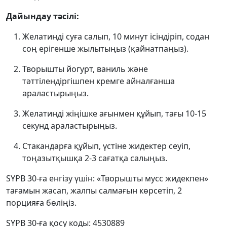
Дайындау тәсілі:
Желатинді суға салып, 10 минут ісіндіріп, содан
соң ерігенше жылытыңыз (қайнатпаңыз).
Творышты йогурт, ваниль және
тәттілендіргішпен кремге айналғанша
араластырыңыз.
Желатинді жіңішке ағынмен құйып, тағы 10-15
секунд араластырыңыз.
Стакандарға құйып, үстіне жидектер сеуіп,
тоңазытқышқа 2-3 сағатқа салыңыз.
SYPB 30-ға енгізу үшін: «Творышты мусс жидекпен»
тағамын жасап, жалпы салмағын көрсетіп, 2
порцияға бөліңіз.
SYPB 30-ға қосу коды: 4530889