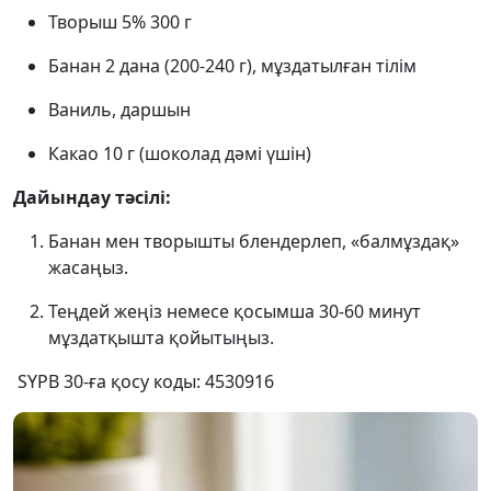
Творыш 5% 300 г
Банан 2 дана (200-240 г), мұздатылған тілім
Ваниль, даршын
Какао 10 г (шоколад дәмі үшін)
Дайындау тәсілі:
Банан мен творышты блендерлеп, «балмұздақ»
жасаңыз.
Теңдей жеңіз немесе қосымша 30-60 минут
мұздатқышта қойытыңыз.
SYPB 30-ға қосу коды: 4530916