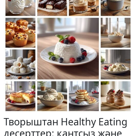
Творыштан Healthy Eating
десерттер: қантсыз және