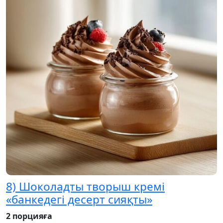
8) Шоколадты творыш кремі
«банкедегі десерт сияқты»
2 порцияға