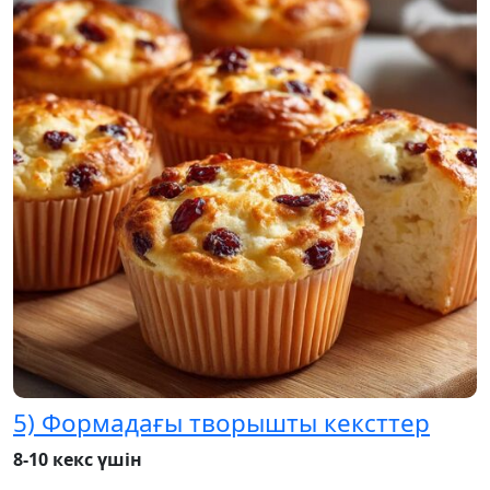
5) Формадағы творышты кексттер
8-10 кекс үшін