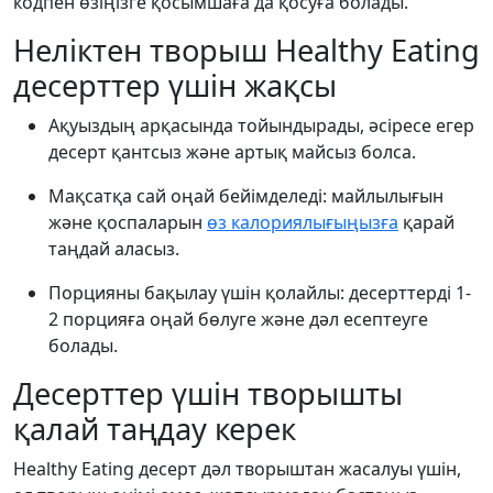
кодпен өзіңізге қосымшаға да қосуға болады.
Неліктен творыш Healthy Eating
десерттер үшін жақсы
Ақуыздың арқасында тойындырады, әсіресе егер
десерт қантсыз және артық майсыз болса.
Мақсатқа сай оңай бейімделеді: майлылығын
және қоспаларын
өз калориялығыңызға
қарай
таңдай аласыз.
Порцияны бақылау үшін қолайлы: десерттерді 1-
2 порцияға оңай бөлуге және дәл есептеуге
болады.
Десерттер үшін творышты
қалай таңдау керек
Healthy Eating десерт дәл творыштан жасалуы үшін,