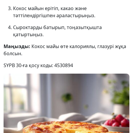
Кокос майын ерітіп, какао және
тәттілендіргішпен араластырыңыз.
Сыроктарды батырып, тоңазытқышта
қатыртыңыз.
Маңызды:
Кокос майы өте калориялы, глазурі жұқа
болсын.
SYPB 30-ға қосу коды: 4530894