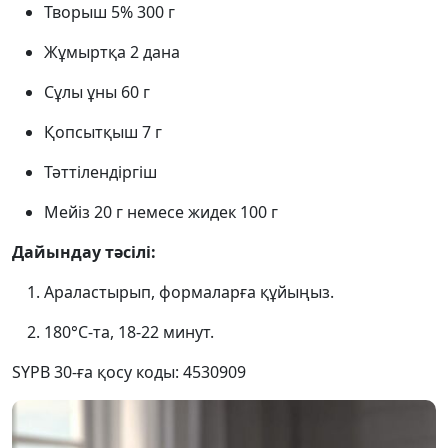
Творыш 5% 300 г
Жұмыртқа 2 дана
Сұлы ұны 60 г
Қопсытқыш 7 г
Тәттілендіргіш
Мейіз 20 г немесе жидек 100 г
Дайындау тәсілі:
Араластырып, формаларға құйыңыз.
180°C-та, 18-22 минут.
SYPB 30-ға қосу коды: 4530909