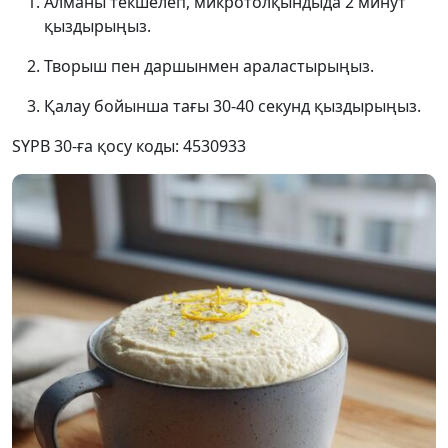
Алманы текшелеп, микротолқындыда 2 минут
қыздырыңыз.
Творыш пен даршынмен араластырыңыз.
Қалау бойынша тағы 30-40 секунд қыздырыңыз.
SYPB 30-ға қосу коды: 4530933