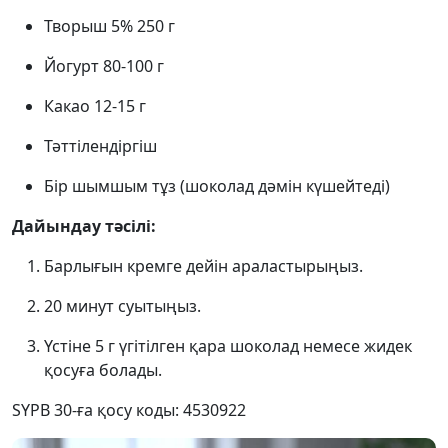
Творыш 5% 250 г
Йогурт 80-100 г
Какао 12-15 г
Тәттілендіргіш
Бір шымшым тұз (шоколад дәмін күшейтеді)
Дайындау тәсілі:
Барлығын кремге дейін араластырыңыз.
20 минут суытыңыз.
Үстіне 5 г үгітілген қара шоколад немесе жидек
қосуға болады.
SYPB 30-ға қосу коды: 4530922