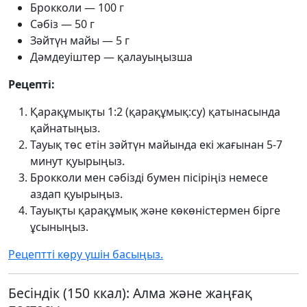
Брокколи — 100 г
Сәбіз — 50 г
Зәйтүн майы — 5 г
Дәмдеуіштер — қалауыңызша
Рецепті:
Қарақұмықты 1:2 (қарақұмық:су) қатынасында
қайнатыңыз.
Тауық төс етін зәйтүн майында екі жағынан 5-7
минут қуырыңыз.
Брокколи мен сәбізді бумен пісіріңіз немесе
аздап қуырыңыз.
Тауықты қарақұмық және көкөністермен бірге
ұсыныңыз.
Рецептті көру үшін басыңыз.
Бесіндік (150 ккал): Алма және жаңғақ