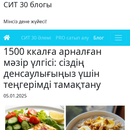
СИТ 30 блогы
Мінсіз дене жүйесі!
СИТ 30 Әлемі
PRO сатып алу
Блог
1500 ккалға арналған
мәзір үлгісі: сіздің
денсаулығыңыз үшін
теңгерімді тамақтану
05.01.2025