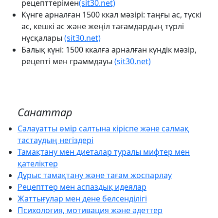
рецепттерімен
(sit30.net)
Күнге арналған 1500 ккал мәзірі: таңғы ас, түскі
ас, кешкі ас және жеңіл тағамдардың түрлі
нұсқалары
(sit30.net)
Балық күні: 1500 ккалға арналған күндік мәзір,
рецепті мен граммдауы
(sit30.net)
Санаттар
Салауатты өмір салтына кіріспе және салмақ
тастаудың негіздері
Тамақтану мен диеталар туралы мифтер мен
қателіктер
Дұрыс тамақтану және тағам жоспарлау
Рецепттер мен аспаздық идеялар
Жаттығулар мен дене белсенділігі
Психология, мотивация және әдеттер