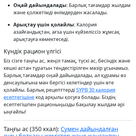
Оңай дайындалады
: Барлық тағамдар жылдам
және қолжетімді өнімдерден жасалады.
Арықтау үшін қолайлы
: Калория
азайғандықтан, ағза үшін күйзеліссіз жұмсақ
арықтауға көмектеседі.
Күндік рацион үлгісі
Біз сізге таңғы ас, жеңіл тамақ, түскі ас, бесіндік және
кешкі астан тұратын теңдестірілген мәзір ұсынамыз.
Барлық тағамдар оңай дайындалады, ал құрамы өз
денсаулығына мән бергісі келетіндер үшін өте
қолайлы. Барлық рецепттерді
SYPB 30 калория
есептегішіне
код арқылы қосуға болады. Біздің
есептегішпен рационыңызды бақылау жылдам әрі
ыңғайлы!
Таңғы ас (350 ккал):
Сумен дайындалған
сұлы ботқасы жемістер және жаңғақпен