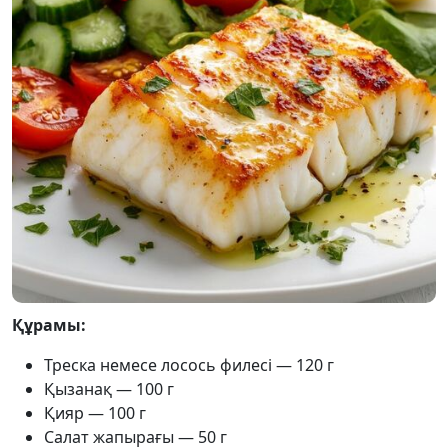
Құрамы:
Треска немесе лосось филесі — 120 г
Қызанақ — 100 г
Қияр — 100 г
Салат жапырағы — 50 г