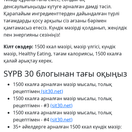
денсаулығыңызды күтуге арналған дәмді тәсіл.
Қарапайым ингредиенттерден дайындалған түрлі
тағамдарды қосу арқылы сіз ағзаны бәрімен
қамтамасыз етесіз. Күндік мәзірді қолданып, жеңілдік
пен энергияны сезініңіз!
Кілт сөздер:
1500 ккал мәзірі, мәзір үлгісі, күндік
мәзір, Healthy Eating, тағам калориясы, 1500 ккалға
қалай арықтау керек.
SYPB 30 блогынан тағы оқыңыз
1500 ккалға арналған мәзір мысалы, толық
рецептімен
(sit30.net)
1500 ккалға арналған мәзір мысалы, толық
рецептімен - #3
(sit30.net)
1500 ккалға арналған мәзір мысалы, толық
рецептімен - #4
(sit30.net)
35+ әйелдерге арналған 1500 ккал күндік мәзір: