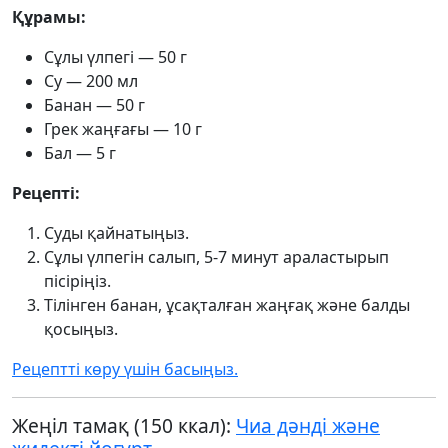
Құрамы:
Сұлы үлпегі — 50 г
Су — 200 мл
Банан — 50 г
Грек жаңғағы — 10 г
Бал — 5 г
Рецепті:
Суды қайнатыңыз.
Сұлы үлпегін салып, 5-7 минут араластырып
пісіріңіз.
Тілінген банан, ұсақталған жаңғақ және балды
қосыңыз.
Рецептті көру үшін басыңыз.
Жеңіл тамақ (150 ккал):
Чиа дәнді және