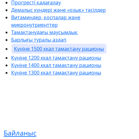
Прогресті қадағалау
Демалыс күндері және «озық» тәсілдер
Витаминдер, қоспалар және
микронутриенттер
Тамақтанудағы маусымдық
Барлығы туралы аздап
Күніне 1500 ккал тамақтану рационы
Күніне 1200 ккал тамақтану рационы
Күніне 1400 ккал тамақтану рационы
Күніне 1300 ккал тамақтану рационы
Байланыс