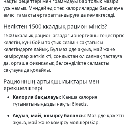
нақты рецептері мен граммдауы бар толық мәзірді
ұсынамыз. Мұндай әдіс тек калорияларды бақылауға
емес, тамақты әртараптандыруға да көмектеседі.
Неліктен 1500 ккалдық рацион мінсіз?
1500 ккалдық рацион ағзадағы энергияны теңестіргісі
келетін, күні бойы тоқтық сезімін сақтағысы
келетіндерге лайық. Бұл мәзірде ақуыз, май және
көмірсулар жеткілікті, сондықтан ол салмақ тастауға
да, орташа физикалық белсенділікте салмақты
сақтауға да қолайлы.
Рационның артықшылықтары мен
ерекшеліктері
Калория бақылауы
: Қанша калория
тұтынатыныңызды нақты білесіз.
Ақуыз, май, көмірсу балансы
: Мәзірде қажетті
ақуыз, май және көмірсу мөлшері бар.