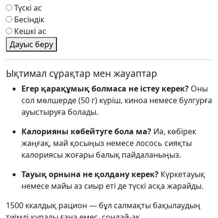
Түскі ас
Бесіндік
Кешкі ас
Дауыс беру
Ықтимал сұрақтар мен жауаптар
Егер қарақұмық болмаса не істеу керек?
Оны
сол мөлшерде (50 г) күріш, киноа немесе булгурға
ауыстыруға болады.
Калорияны көбейтуге бола ма?
Иә, көбірек
жаңғақ, май қосыңыз немесе лосось сияқты
калориясы жоғары балық пайдаланыңыз.
Тауық орнына не қолдану керек?
Күркетауық
немесе майы аз сиыр еті де түскі асқа жарайды.
1500 ккалдық рацион — бұл салмақты бақылаудың
тиімді құралы ғана емес, сондай-ақ