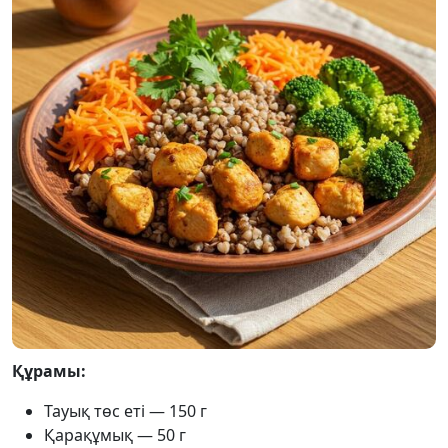
Құрамы:
Тауық төс еті — 150 г
Қарақұмық — 50 г