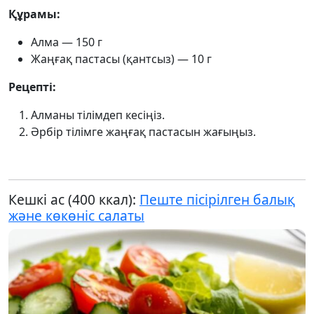
Құрамы:
Алма — 150 г
Жаңғақ пастасы (қантсыз) — 10 г
Рецепті:
Алманы тілімдеп кесіңіз.
Әрбір тілімге жаңғақ пастасын жағыңыз.
Кешкі ас (400 ккал):
Пеште пісірілген балық
және көкөніс салаты