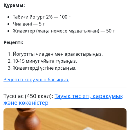
Құрамы:
Табиғи йогурт 2% — 100 г
Чиа дәні — 5 г
Жидектер (жаңа немесе мұздатылған) — 50 г
Рецепті:
Йогуртты чиа дәнімен араластырыңыз.
10-15 минут ұйыта тұрыңыз.
Жидектерді үстіне қосыңыз.
Рецептті көру үшін басыңыз.
Түскі ас (450 ккал):
Тауық төс еті, қарақұмық
және көкөністер