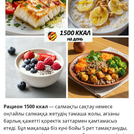
Рацион 1500 ккал
— салмақты сақтау немесе
оңтайлы салмаққа жетудің тамаша жолы, ағзаны
барлық қажетті қоректік заттармен қамтамасыз
етеді. Бұл мақалада біз күні бойы 5 рет тамақтануды,