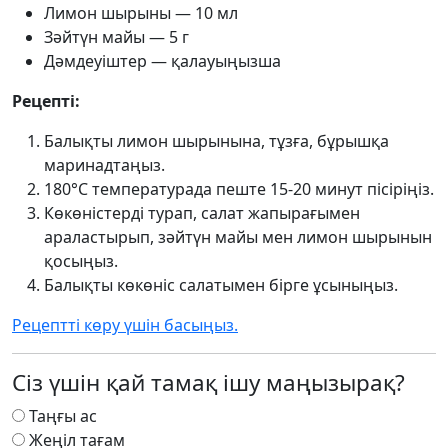
Лимон шырыны — 10 мл
Зәйтүн майы — 5 г
Дәмдеуіштер — қалауыңызша
Рецепті:
Балықты лимон шырынына, тұзға, бұрышқа
маринадтаңыз.
180°C температурада пеште 15-20 минут пісіріңіз.
Көкөністерді турап, салат жапырағымен
араластырып, зәйтүн майы мен лимон шырынын
қосыңыз.
Балықты көкөніс салатымен бірге ұсыныңыз.
Рецептті көру үшін басыңыз.
Сіз үшін қай тамақ ішу маңызырақ?
Таңғы ас
Жеңіл тағам