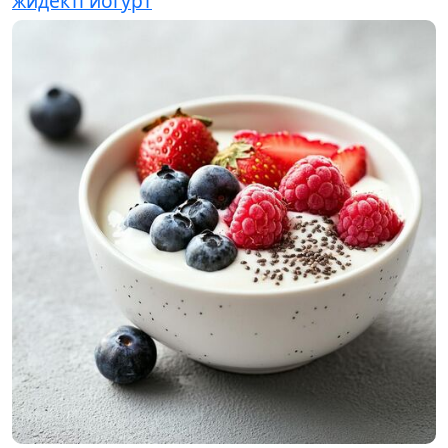
жидекті йогурт