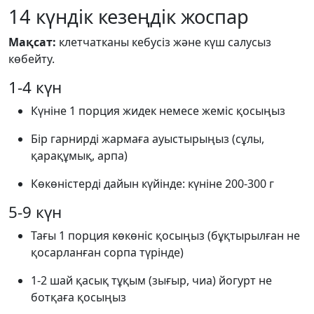
14 күндік кезеңдік жоспар
Мақсат:
клетчатканы кебусіз және күш салусыз
көбейту.
1-4 күн
Күніне 1 порция жидек немесе жеміс қосыңыз
Бір гарнирді жармаға ауыстырыңыз (сұлы,
қарақұмық, арпа)
Көкөністерді дайын күйінде: күніне 200-300 г
5-9 күн
Тағы 1 порция көкөніс қосыңыз (бұқтырылған не
қосарланған сорпа түрінде)
1-2 шай қасық тұқым (зығыр, чиа) йогурт не
ботқаға қосыңыз