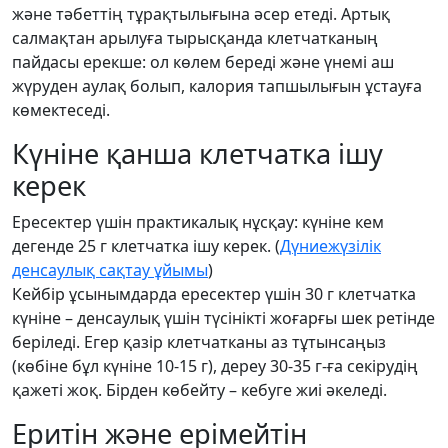
және тәбеттің тұрақтылығына әсер етеді. Артық
салмақтан арылуға тырысқанда клетчатканың
пайдасы ерекше: ол көлем береді және үнемі аш
жүруден аулақ болып, калория тапшылығын ұстауға
көмектеседі.
Күніне қанша клетчатка ішу
керек
Ересектер үшін практикалық нұсқау: күніне кем
дегенде 25 г клетчатка ішу керек. (
Дүниежүзілік
денсаулық сақтау ұйымы
)
Кейбір ұсынымдарда ересектер үшін 30 г клетчатка
күніне – денсаулық үшін түсінікті жоғарғы шек ретінде
беріледі. Егер қазір клетчатканы аз тұтынсаңыз
(көбіне бұл күніне 10-15 г), дереу 30-35 г-ға секірудің
қажеті жоқ. Бірден көбейту – кебуге жиі әкеледі.
Еритін және ерімейтін