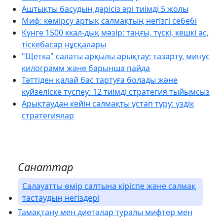
Аштықты басудың дәрісіз әрі тиімді 5 жолы
Миф: көмірсу артық салмақтың негізгі себебі
Күнге 1500 ккал-дық мәзір: таңғы, түскі, кешкі ас,
тіскебасар нұсқалары
"Щетка" салаты арқылы арықтау: тазарту, минус
килограмм және барынша пайда
Тәттіден қалай бас тартуға болады және
күйзеліске түспеу: 12 тиімді стратегия тыйымсыз
Арықтаудан кейін салмақты ұстап тұру: үздік
стратегиялар
Санаттар
Салауатты өмір салтына кіріспе және салмақ
тастаудың негіздері
Тамақтану мен диеталар туралы мифтер мен