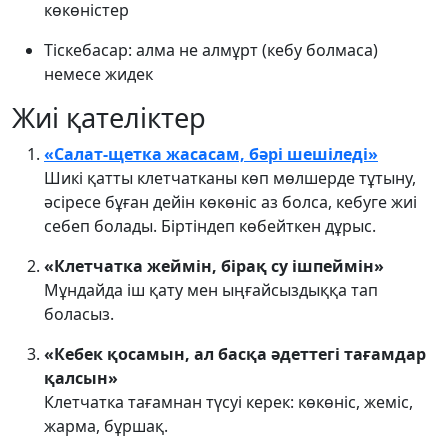
көкөністер
Тіскебасар: алма не алмұрт (кебу болмаса)
немесе жидек
Жиі қателіктер
«Салат-щетка жасасам, бәрі шешіледі»
Шикі қатты клетчатканы көп мөлшерде тұтыну,
әсіресе бұған дейін көкөніс аз болса, кебуге жиі
себеп болады. Біртіндеп көбейткен дұрыс.
«Клетчатка жеймін, бірақ су ішпеймін»
Мұндайда іш қату мен ыңғайсыздыққа тап
боласыз.
«Кебек қосамын, ал басқа әдеттегі тағамдар
қалсын»
Клетчатка тағамнан түсуі керек: көкөніс, жеміс,
жарма, бұршақ.