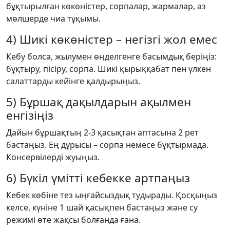
бұқтырылған көкөністер, сорпалар, жармалар, аз
мөлшерде чиа тұқымы.
4) Шикі көкөністер – негізгі жол емес
Кебу болса, жылумен өңделгенге басымдық беріңіз:
бұқтыру, пісіру, сорпа. Шикі қырыққабат пен үлкен
салаттарды кейінге қалдырыңыз.
5) Бұршақ дақылдарын ақылмен
енгізіңіз
Дайын бұршақтың 2-3 қасықтан аптасына 2 рет
бастаңыз. Ең дұрысы – сорпа немесе бұқтырмада.
Консервілерді жуыңыз.
6) Бүкіл үмітті кебекке артпаңыз
Кебек көбіне тез ыңғайсыздық тудырады. Қосқыңыз
келсе, күніне 1 шай қасықпен бастаңыз және су
режимі өте жақсы болғанда ғана.