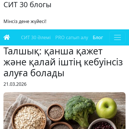
СИТ 30 блогы
Мінсіз дене жүйесі!
СИТ 30 Әлемі
PRO сатып алу
Блог
Талшық: қанша қажет
және қалай іштің кебуінсіз
алуға болады
21.03.2026