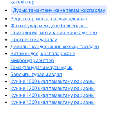
қателіктер
Дұрыс тамақтану және тағам жоспарлау
Рецепттер мен аспаздық идеялар
Жаттығулар мен дене белсенділігі
Психология, мотивация және әдеттер
Прогресті қадағалау
Демалыс күндері және «озық» тәсілдер
Витаминдер, қоспалар және
микронутриенттер
Тамақтанудағы маусымдық
Барлығы туралы аздап
Күніне 1500 ккал тамақтану рационы
Күніне 1200 ккал тамақтану рационы
Күніне 1400 ккал тамақтану рационы
Күніне 1300 ккал тамақтану рационы