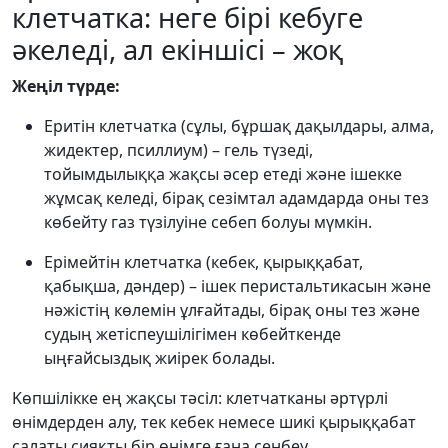
клетчатка: неге бірі кебуге
әкеледі, ал екіншісі – жоқ
Жеңіл түрде:
Еритін клетчатка (сұлы, бұршақ дақылдары, алма,
жидектер, псиллиум) – гель түзеді,
тойымдылыққа жақсы әсер етеді және ішекке
жұмсақ келеді, бірақ сезімтал адамдарда оны тез
көбейту газ түзілуіне себеп болуы мүмкін.
Ерімейтін клетчатка (кебек, қырыққабат,
қабықша, дәндер) – ішек перистальтикасын және
нәжістің көлемін ұлғайтады, бірақ оны тез және
судың жетіспеушілігімен көбейткенде
ыңғайсыздық жиірек болады.
Kөпшілікке ең жақсы тәсіл: клетчатканы әртүрлі
өнімдерден алу, тек кебек немесе шикі қырыққабат
салаты сияқты бір өнімге ғана сенбеу.