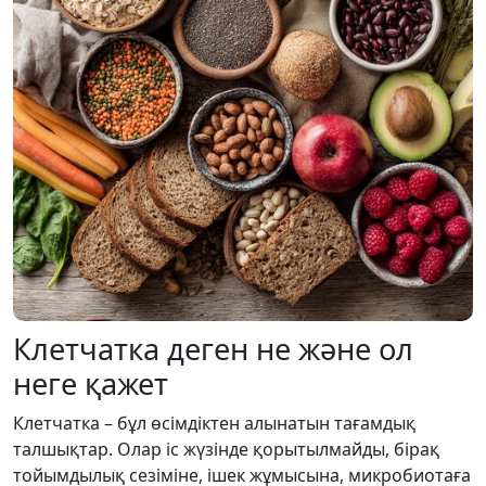
Клетчатка деген не және ол
неге қажет
Клетчатка – бұл өсімдіктен алынатын тағамдық
талшықтар. Олар іс жүзінде қорытылмайды, бірақ
тойымдылық сезіміне, ішек жұмысына, микробиотаға