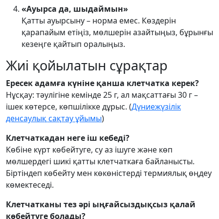
«Ауырса да, шыдаймын»
Қатты ауырсыну – норма емес. Көздерін
қарапайым етіңіз, мөлшерін азайтыңыз, бұрынғы
кезеңге қайтып оралыңыз.
Жиі қойылатын сұрақтар
Ересек адамға күніне қанша клетчатка керек?
Нұсқау: тәулігіне кемінде 25 г, ал мақсаттағы 30 г –
ішек көтерсе, көпшілікке дұрыс. (
Дүниежүзілік
денсаулық сақтау ұйымы
)
Клетчаткадан неге іш кебеді?
Көбіне күрт көбейтуге, су аз ішуге және көп
мөлшердегі шикі қатты клетчаткаға байланысты.
Біртіндеп көбейту мен көкөністерді термиялық өңдеу
көмектеседі.
Клетчатканы тез әрі ыңғайсыздықсыз қалай
көбейтуге болады?