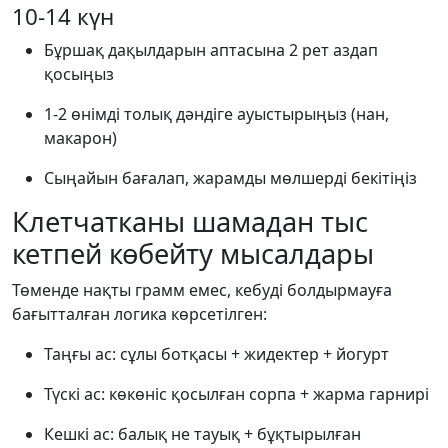
10-14 күн
Бұршақ дақылдарын аптасына 2 рет аздап
қосыңыз
1-2 өнімді толық дәндіге ауыстырыңыз (нан,
макарон)
Сыңайын бағалап, жарамды мөлшерді бекітіңіз
Клетчатканы шамадан тыс
кетпей көбейту мысалдары
Төменде нақты грамм емес, кебуді болдырмауға
бағытталған логика көрсетілген:
Таңғы ас: сұлы ботқасы + жидектер + йогурт
Түскі ас: көкөніс қосылған сорпа + жарма гарнирі
Кешкі ас: балық не тауық + бұқтырылған