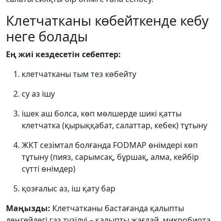
Клетчатканы көбейткенде кебу
неге болады
Ең жиі кездесетін себептер:
клетчатканы тым тез көбейту
су аз ішу
ішек аш болса, көп мөлшерде шикі қатты
клетчатка (қырыққабат, салаттар, кебек) тұтыну
ЖКТ сезімтал болғанда FODMAP өнімдері көп
тұтыну (пияз, сарымсақ, бұршақ, алма, кейбір
сүтті өнімдер)
қозғалыс аз, іш қату бар
Маңызды:
Клетчатканы бастағанда қалыпты
деңгейдегі газ түзілуі – қалыпты жағдай, микробиота