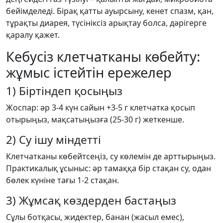
бейімделеді. Бірақ қатты ауырсыну, кенет спазм, қан,
тұрақты диарея, түсініксіз арықтау болса, дәрігерге
қаралу қажет.
Кебусіз клетчатканы көбейту:
жұмыс істейтін ережелер
1) Біртіндеп қосыңыз
Жоспар: әр 3-4 күн сайын +3-5 г клетчатка қосып
отырыңыз, мақсатыңызға (25-30 г) жеткенше.
2) Су ішу міндетті
Клетчатканы көбейтсеңіз, су көлемін де арттырыңыз.
Практикалық ұсыныс: әр тамаққа бір стақан су, одан
бөлек күніне тағы 1-2 стақан.
3) Жұмсақ көздерден бастаңыз
Сұлы ботқасы, жидектер, банан (жасыл емес),