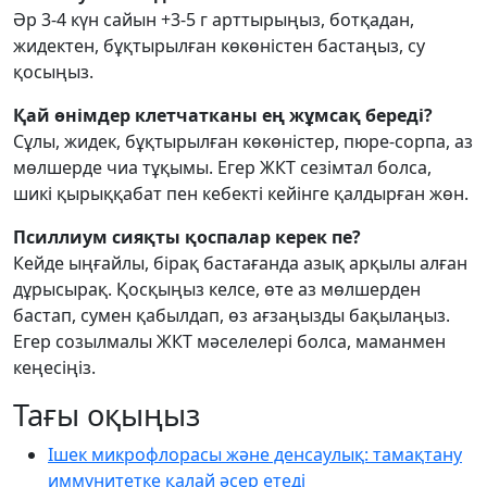
Әр 3-4 күн сайын +3-5 г арттырыңыз, ботқадан,
жидектен, бұқтырылған көкөністен бастаңыз, су
қосыңыз.
Қай өнімдер клетчатканы ең жұмсақ береді?
Сұлы, жидек, бұқтырылған көкөністер, пюре-сорпа, аз
мөлшерде чиа тұқымы. Егер ЖКТ сезімтал болса,
шикі қырыққабат пен кебекті кейінге қалдырған жөн.
Псиллиум сияқты қоспалар керек пе?
Кейде ыңғайлы, бірақ бастағанда азық арқылы алған
дұрысырақ. Қосқыңыз келсе, өте аз мөлшерден
бастап, сумен қабылдап, өз ағзаңызды бақылаңыз.
Егер созылмалы ЖКТ мәселелері болса, маманмен
кеңесіңіз.
Тағы оқыңыз
Ішек микрофлорасы және денсаулық: тамақтану
иммунитетке қалай әсер етеді