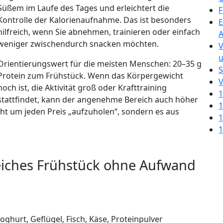
Süßem im Laufe des Tages und erleichtert die
F
Kontrolle der Kalorienaufnahme. Das ist besonders
E
hilfreich, wenn Sie abnehmen, trainieren oder einfach
A
weniger zwischendurch snacken möchten.
V
u
Orientierungswert für die meisten Menschen: 20–35 g
S
Protein zum Frühstück. Wenn das Körpergewicht
V
hoch ist, die Aktivität groß oder Krafttraining
1
stattfindet, kann der angenehme Bereich auch höher
1
icht um jeden Preis „aufzuholen“, sondern es aus
1
1
nreiches Frühstück ohne Aufwand
Joghurt, Geflügel, Fisch, Käse, Proteinpulver