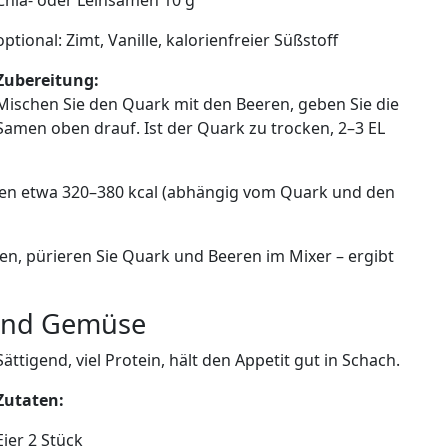
Chia- oder Leinsamen 10 g
optional: Zimt, Vanille, kalorienfreier Süßstoff
Zubereitung:
Mischen Sie den Quark mit den Beeren, geben Sie die
Samen oben drauf. Ist der Quark zu trocken, 2–3 EL
rien etwa 320–380 kcal (abhängig vom Quark und den
n, pürieren Sie Quark und Beeren im Mixer – ergibt
 und Gemüse
Sättigend, viel Protein, hält den Appetit gut in Schach.
Zutaten:
Eier 2 Stück