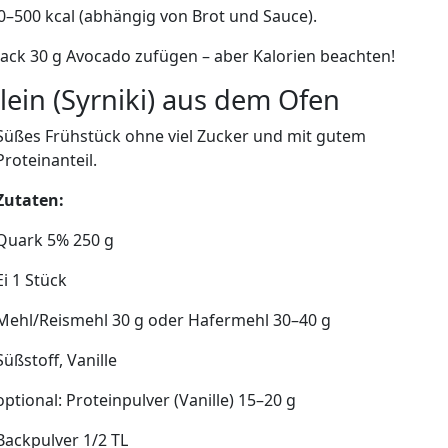
50–500 kcal (abhängig von Brot und Sauce).
ck 30 g Avocado zufügen – aber Kalorien beachten!
lein (Syrniki) aus dem Ofen
Süßes Frühstück ohne viel Zucker und mit gutem
Proteinanteil.
Zutaten:
Quark 5% 250 g
Ei 1 Stück
Mehl/Reismehl 30 g oder Hafermehl 30–40 g
Süßstoff, Vanille
optional: Proteinpulver (Vanille) 15–20 g
Backpulver 1/2 TL