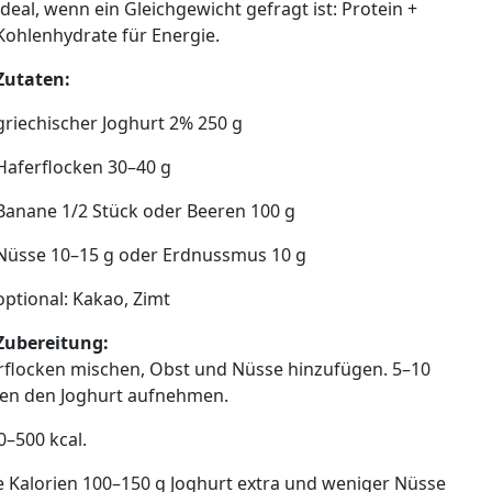
Ideal, wenn ein Gleichgewicht gefragt ist: Protein +
Kohlenhydrate für Energie.
Zutaten:
griechischer Joghurt 2% 250 g
Haferflocken 30–40 g
Banane 1/2 Stück oder Beeren 100 g
Nüsse 10–15 g oder Erdnussmus 10 g
optional: Kakao, Zimt
Zubereitung:
rflocken mischen, Obst und Nüsse hinzufügen. 5–10
cken den Joghurt aufnehmen.
0–500 kcal.
e Kalorien 100–150 g Joghurt extra und weniger Nüsse