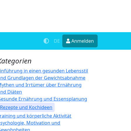
DE
Anmelden
Kategorien
inführung in einen gesunden Lebensstil
und Grundlagen der Gewichtsabnahme
ythen und Irrtümer über Ernährung
nd Diäten
Gesunde Ernährung und Essensplanung
Rezepte und Kochideen
raining und körperliche Aktivität
sychologie, Motivation und
Gewohnheiten