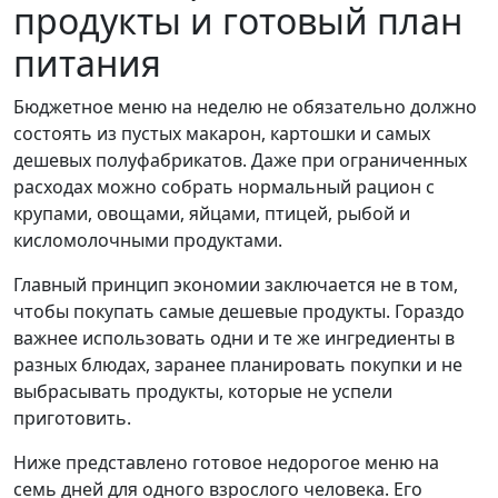
продукты и готовый план
питания
Бюджетное меню на неделю не обязательно должно
состоять из пустых макарон, картошки и самых
дешевых полуфабрикатов. Даже при ограниченных
расходах можно собрать нормальный рацион с
крупами, овощами, яйцами, птицей, рыбой и
кисломолочными продуктами.
Главный принцип экономии заключается не в том,
чтобы покупать самые дешевые продукты. Гораздо
важнее использовать одни и те же ингредиенты в
разных блюдах, заранее планировать покупки и не
выбрасывать продукты, которые не успели
приготовить.
Ниже представлено готовое недорогое меню на
семь дней для одного взрослого человека. Его