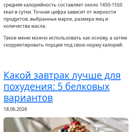
средняя калорийность составляет около 1450-1550
ккал в сутки. Точная цифра зависит от жирности
продуктов, выбранных марок, размера яиц и
количества масла.
Такое меню можно использовать как основу, а затем
скорректировать порции под свою норму калорий.
Какой завтрак лучше для
похудения: 5 белковых
вариантов
18.06.2026