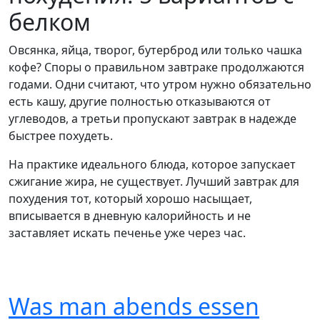
белком
Овсянка, яйца, творог, бутерброд или только чашка
кофе? Споры о правильном завтраке продолжаются
годами. Одни считают, что утром нужно обязательно
есть кашу, другие полностью отказываются от
углеводов, а третьи пропускают завтрак в надежде
быстрее похудеть.
На практике идеального блюда, которое запускает
сжигание жира, не существует. Лучший завтрак для
похудения тот, который хорошо насыщает,
вписывается в дневную калорийность и не
заставляет искать печенье уже через час.
Was man abends essen