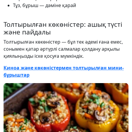
Тұз, бұрыш — дәміне қарай
Толтырылған көкөністер: ашық түсті
және пайдалы
Толтырылған көкөністер — бұл тек әдемі ғана емес,
сонымен қатар әртүрлі салмалар қолдану арқылы
қиялыңызды іске қосуға мүмкіндік.
Киноа және көкөністермен толтырылған мини-
бұрыштар