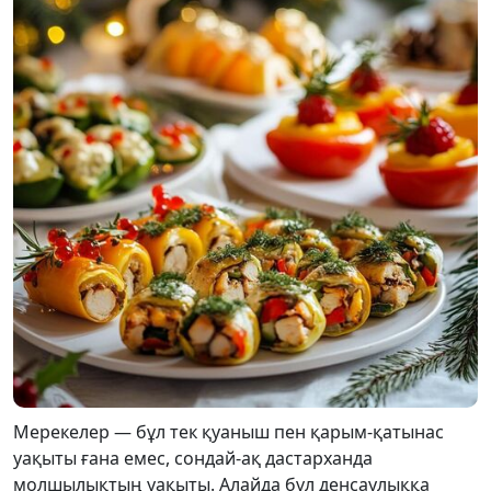
Мерекелер — бұл тек қуаныш пен қарым-қатынас
уақыты ғана емес, сондай-ақ дастарханда
молшылықтың уақыты. Алайда бұл денсаулыққа