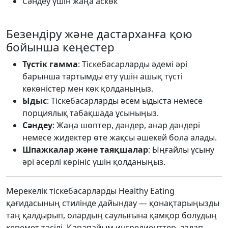
Сәндеу үшін жаңа аскөк
Безендіру және дастарханға қою
бойынша кеңестер
Түстік гамма
: Тіскебасарларды әдемі әрі
барынша тартымды ету үшін ашық түсті
көкөністер мен көк қолданыңыз.
Ыдыс
: Тіскебасарларды әсем ыдыста немесе
порциялық табақшада ұсыныңыз.
Сәндеу
: Жаңа шөптер, дәндер, анар дәндері
немесе жидектер өте жақсы әшекей бола алады.
Шпажкалар және таяқшалар
: Ыңғайлы ұсыну
әрі әсерлі көрініс үшін қолданыңыз.
Мерекелік тіскебасарларды Healthy Eating
қағидасының стилінде дайындау — қонақтарыңызды
таң қалдырып, олардың саулығына қамқор болудың
керемет тәсілі. Қарапайым ингредиенттер, аздап