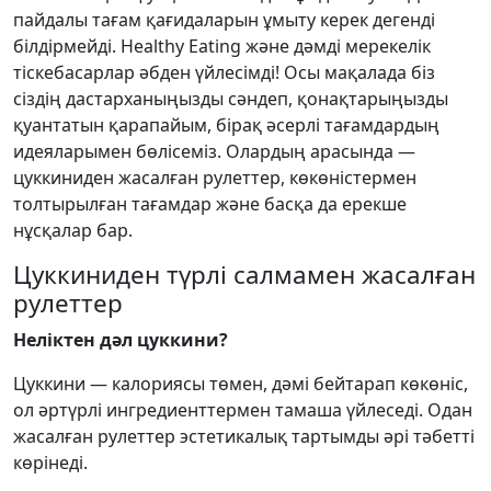
пайдалы тағам қағидаларын ұмыту керек дегенді
білдірмейді. Healthy Eating және дәмді мерекелік
тіскебасарлар әбден үйлесімді! Осы мақалада біз
сіздің дастарханыңызды сәндеп, қонақтарыңызды
қуантатын қарапайым, бірақ әсерлі тағамдардың
идеяларымен бөлісеміз. Олардың арасында —
цуккиниден жасалған рулеттер, көкөністермен
толтырылған тағамдар және басқа да ерекше
нұсқалар бар.
Цуккиниден түрлі салмамен жасалған
рулеттер
Неліктен дәл цуккини?
Цуккини — калориясы төмен, дәмі бейтарап көкөніс,
ол әртүрлі ингредиенттермен тамаша үйлеседі. Одан
жасалған рулеттер эстетикалық тартымды әрі тәбетті
көрінеді.