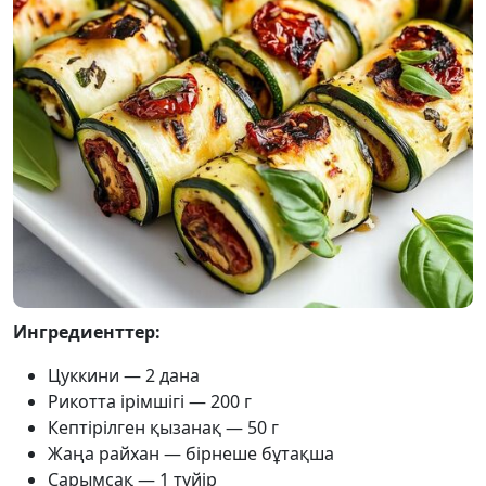
Ингредиенттер:
Цуккини — 2 дана
Рикотта ірімшігі — 200 г
Кептірілген қызанақ — 50 г
Жаңа райхан — бірнеше бұтақша
Сарымсақ — 1 түйір