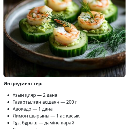
Ингредиенттер:
Ұзын қияр — 2 дана
Тазартылған асшаян — 200 г
Авокадо — 1 дана
Лимон шырыны — 1 ас қасық
Тұз, бұрыш — дәміне қарай