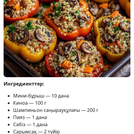
Ингредиенттер:
Мини-бұрыш — 10 дана
Киноа — 100 г
Шампиньон саңырауқұлағы — 200 г
Пияз — 1 дана
Сәбіз — 1 дана
Сарымсақ — 2 түйір