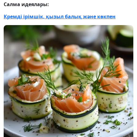
Салма идеялары:
Кремді ірімшік, қызыл балық және көкпен