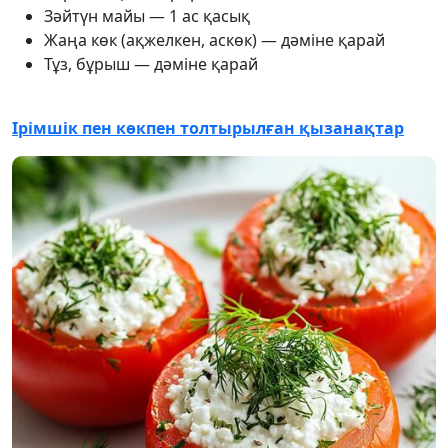
Зәйтүн майы — 1 ас қасық
Жаңа көк (ақжелкен, аскөк) — дәміне қарай
Тұз, бұрыш — дәміне қарай
Ірімшік пен көкпен толтырылған қызанақтар