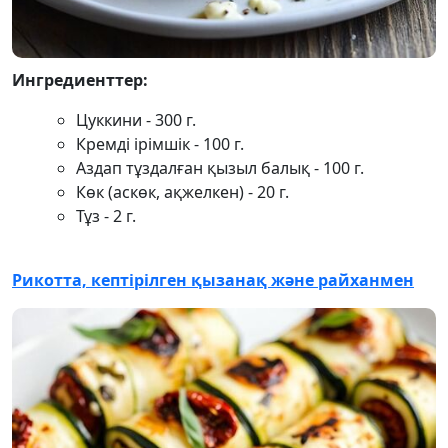
Ингредиенттер:
Цуккини - 300 г.
Кремді ірімшік - 100 г.
Аздап тұздалған қызыл балық - 100 г.
Көк (аскөк, ақжелкен) - 20 г.
Тұз - 2 г.
Рикотта, кептірілген қызанақ және райханмен