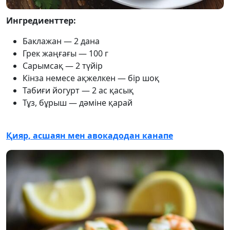
Ингредиенттер:
Баклажан — 2 дана
Грек жаңғағы — 100 г
Сарымсақ — 2 түйір
Кінза немесе ақжелкен — бір шоқ
Табиғи йогурт — 2 ас қасық
Тұз, бұрыш — дәміне қарай
Қияр, асшаян мен авокадодан канапе