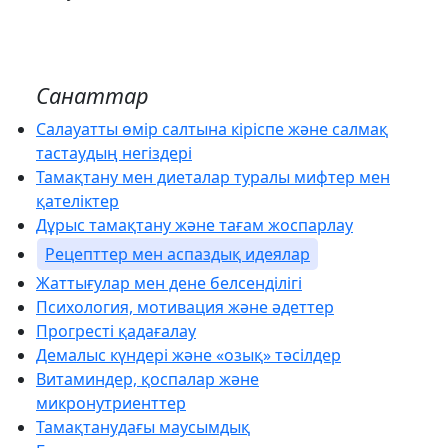
Санаттар
Салауатты өмір салтына кіріспе және салмақ
тастаудың негіздері
Тамақтану мен диеталар туралы мифтер мен
қателіктер
Дұрыс тамақтану және тағам жоспарлау
Рецепттер мен аспаздық идеялар
Жаттығулар мен дене белсенділігі
Психология, мотивация және әдеттер
Прогресті қадағалау
Демалыс күндері және «озық» тәсілдер
Витаминдер, қоспалар және
микронутриенттер
Тамақтанудағы маусымдық