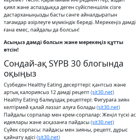
қиял және аспаздыққа деген сүйіспеншілік сізге
дастарханыңызды басты сәнге айналдыратын
тағамдар әзірлеуге мүмкіндік береді. Мерекеңіз дәмді
ғана емес, пайдалы да болсын!
Асыңыз дәмді болсын және мерекеңіз құтты
өтсін!
Сондай-ақ SYPB 30 блогында
оқыңыз
Сүзбеден Healthy Eating десерттері: қантсыз және
артық калориясыз 12 дәмді рецепт
(sit30.net)
Healthy Eating балмұздақ рецептері: Фигураға зиян
келтірмей қалай ләззат алуға болады
(sit30.net)
Пайдалы сорпалар мен крем-сорпалар: Жеңіл түскі ас
идеялары және асқазанға пайдасы
(sit30.net)
Сүйек сорпасы: пайдасы мен зияны, рецепт, дұрыс
қайнату әдісі
(sit30.net)