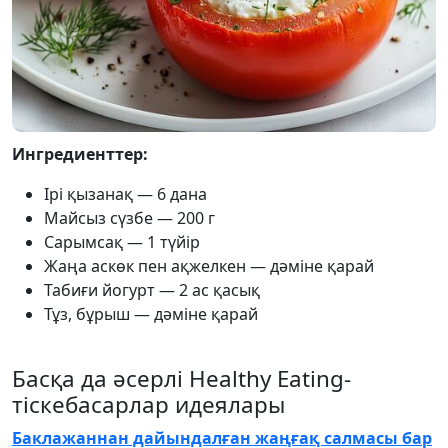
Ингредиенттер:
Ірі қызанақ — 6 дана
Майсыз сүзбе — 200 г
Сарымсақ — 1 түйір
Жаңа аскөк пен ақжелкен — дәміне қарай
Табиғи йогурт — 2 ас қасық
Тұз, бұрыш — дәміне қарай
Басқа да әсерлі Healthy Eating-
тіскебасарлар идеялары
Баклажаннан дайындалған жаңғақ салмасы бар