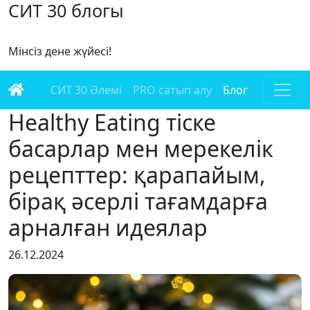
СИТ 30 блогы
Мінсіз дене жүйесі!
СИТ 30 Әлемі
PRO сатып алу
Блог
Healthy Eating тіске
басарлар мен мерекелік
рецепттер: қарапайым,
бірақ әсерлі тағамдарға
арналған идеялар
26.12.2024