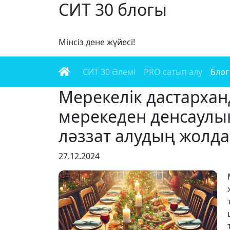
СИТ 30 блогы
Мінсіз дене жүйесі!
СИТ 30 Әлемі
PRO сатып алу
Блог
Мерекелік дастархан
мерекеден денсаулық
ләззат алудың жолд
27.12.2024