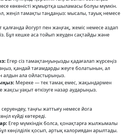
месе көкөністі жұмыртқа шыламасы болуы мүмкін.
ол, жеңіл тамақты таңдаңыз: мысалы, тауық немесе
т қалғанда йогурт пен жаңғақ, жеміс немесе аздап
ңіз. Бұл кешке аса тойып жеуден сақтайды және
з:
Егер сіз тамақтануыңызды қадағалап жүрсеңіз
саңыз, қандай тағамдарды жеуге болатынын, ал
ін алдын ала ойластырыңыз.
ыңыз:
Мереке — тек тамақ емес, жақындармен
е жақсы уақыт өткізуге назар аударыңыз.
 серуендеу, таңғы жаттығу немесе йога
ңіл күйді көтереді.
ар:
Егер мүмкіндік болса, қонақтарға жылжымалы
л көңілділік қосып, артық калориядан арылтады.