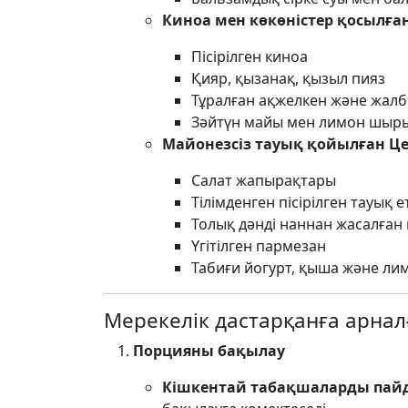
Киноа мен көкөністер қосылған
Пісірілген киноа
Қияр, қызанақ, қызыл пияз
Тұралған ақжелкен және жал
Зәйтүн майы мен лимон шыры
Майонезсіз тауық қойылған Це
Салат жапырақтары
Тілімденген пісірілген тауық е
Толық дәнді наннан жасалған
Үгітілген пармезан
Табиғи йогурт, қыша және л
Мерекелік дастарқанға арна
Порцияны бақылау
Кішкентай табақшаларды пай