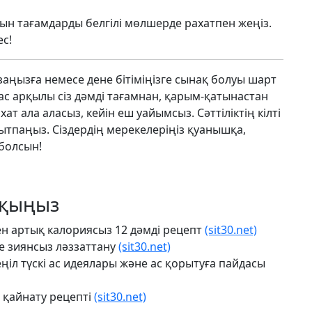
ын тағамдарды белгілі мөлшерде рахатпен жеңіз.
с!
заңызға немесе дене бітіміңізге сынақ болуы шарт
с арқылы сіз дәмді тағамнан, қарым-қатынастан
 ала аласыз, кейін еш уайымсыз. Сәттіліктің кілті
ытпаңыз. Сіздердің мерекелеріңіз қуанышқа,
 болсын!
оқыңыз
пен артық калориясыз 12 дәмді рецепт
(sit30.net)
ге зиянсыз ләззаттану
(sit30.net)
іл түскі ас идеялары және ас қорытуға пайдасы
 қайнату рецепті
(sit30.net)