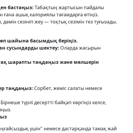
ден бастаңыз:
Табақтың жартысын пайдалы
н ғана ашық калориялы тағамдарға өтіңіз.
дәмін сезініп жеу — тоқтық сезімін тез туғызады.
шөп шайына басымдық беріңіз.
ған сусындарды шектеу:
Оларда жасырын
рғақ шарапты таңдаңыз және мөлшерін
ер таңдаңыз:
Сорбет, жеміс салаты немесе
Бірнеше түрлі десертті байқап көргіңіз келсе,
ыңыз.
ңыз
ңғайсыздық үшін" немесе дастарқанда тамақ жай