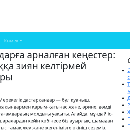
Көмек
дарға арналған кеңестер:
қа зиян келтірмей
С
ары
с
Мерекелік дастарқандар — бұл қуаныш,
жақындармен қарым-қатынас және, әрине, дәмді
Ж
тағамдардың молдығы уақыты. Алайда, мұндай іс-
шаралардан кейін көбінесе біз ауырлық, шамадан
П
тыс тамақ жеу және жегенімізге өкініш сеземіз.