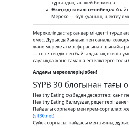
тұрғандықтан жей бермеңіз.
Өзіңізді кінәлі сезінбеңіз:
Ұнайт
Мереке — бұл қуаныш, шектеу еме
Мерекелік дастарқандар міндетті түрде ағ
емес. Дұрыс дайындық пен саналы көзқара
және мереке атмосферасынан шынайы рахат
— тепе-теңдік пен байсалдылық екенін ұм
саулыққа және тамаша естеліктерге толы
Алдағы мерекелеріңізбен!
SYPB 30 блогынан тағы 
Healthy Eating сүзбеден десерттер: қант 
Healthy Eating балмұздақ рецептері: дене
Пайдалы сорпалар мен крем-сорпалар: жең
(sit30.net)
Сүйек сорпасы: пайдасы мен зияны, дұрыс