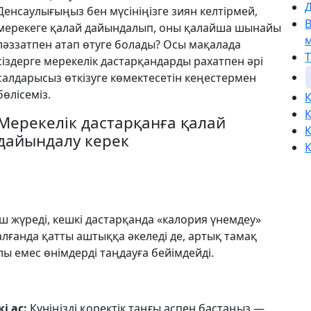
Д
Денсаулығыңыз бен мүсініңізге зиян келтірмей,
мерекеге қалай дайындалып, оны қалайша шынайы
ләззатпен атап өтуге болады? Осы мақалада
сіздерге мерекелік дастарқандарды рахатпен әрі
салдарысыз өткізуге көмектесетін кеңестермен
бөлісеміз.
К
К
Мерекелік дастарқанға қалай
К
дайындалу керек
К
аш жүреді, кешкі дастарқанда «калория үнемдеу»
алғанда қатты аштыққа әкеледі де, артық тамақ
ы емес өнімдерді таңдауға бейімдейді.
і ас:
Күніңізді қоректік таңғы аспен бастаңыз —