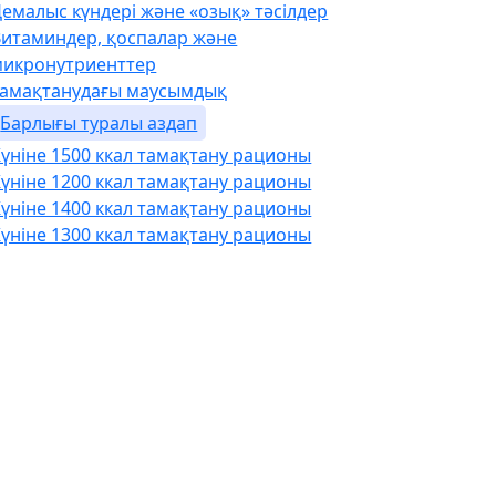
емалыс күндері және «озық» тәсілдер
Витаминдер, қоспалар және
микронутриенттер
Тамақтанудағы маусымдық
Барлығы туралы аздап
үніне 1500 ккал тамақтану рационы
үніне 1200 ккал тамақтану рационы
үніне 1400 ккал тамақтану рационы
үніне 1300 ккал тамақтану рационы