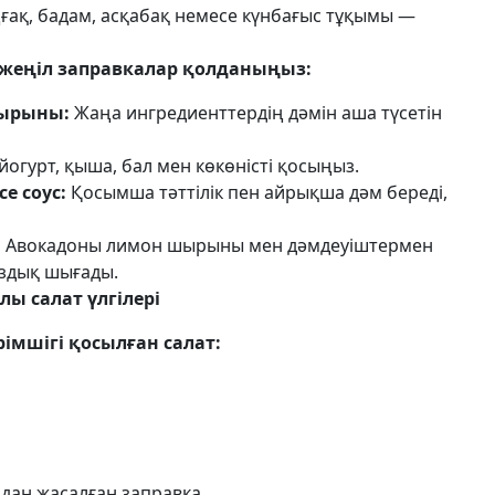
ақ, бадам, асқабақ немесе күнбағыс тұқымы —
жеңіл заправкалар қолданыңыз:
шырыны:
Жаңа ингредиенттердің дәмін аша түсетін
йогурт, қыша, бал мен көкөністі қосыңыз.
е соус:
Қосымша тәттілік пен айрықша дәм береді,
:
Авокадоны лимон шырыны мен дәмдеуіштермен
ұздық шығады.
лы салат үлгілері
рімшігі қосылған салат:
лдан жасалған заправка