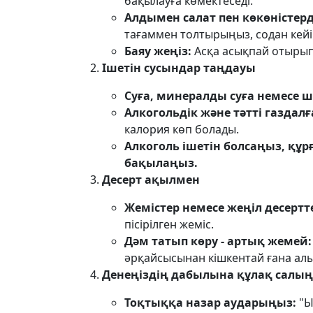
бақылауға көмектеседі.
Алдымен салат пен көкөністер
тағаммен толтырыңыз, содан кейі
Баяу жеңіз:
Асқа асықпай отырып, 
Ішетін сусындар таңдауы
Суға, минералды суға немесе 
Алкогольдік және тәтті газдал
калория көп болады.
Алкоголь ішетін болсаңыз, құ
бақылаңыз.
Десерт ақылмен
Жемістер немесе жеңіл десертт
пісірілген жеміс.
Дәм татып көру - артық жемей:
әрқайсысынан кішкентай ғана ал
Денеңіздің дабылына құлақ салы
Тоқтыққа назар аударыңыз:
"Ы