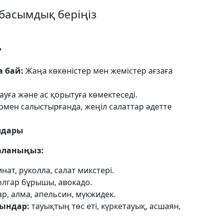
басымдық беріңіз
?
 бай:
Жаңа көкөністер мен жемістер ағзаға
ауға және ас қорытуға көмектеседі.
мен салыстырғанда, жеңіл салаттар әдетте
лдары
даланыңыз:
ат, руколла, салат микстері.
олгар бұрышы, авокадо.
р, алма, апельсин, мүкжидек.
тындар:
тауықтың төс еті, күркетауық, асшаян,