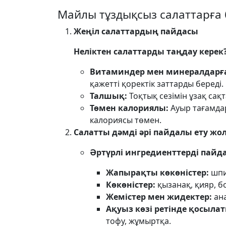
Майлы тұздықсыз салаттарға 
Жеңіл салаттардың пайдасы
Неліктен салаттарды таңдау керек
Витаминдер мен минералдарға
қажетті қоректік заттарды береді.
Талшық:
Тоқтық сезімін ұзақ сақт
Төмен калориялы:
Ауыр тағамдар
калориясы төмен.
Салатты дәмді әрі пайдалы ету жо
Әртүрлі ингредиенттерді пай
Жапырақты көкөністер:
шпин
Көкөністер:
қызанақ, қияр, б
Жемістер мен жидектер:
ана
Ақуыз көзі ретінде қосыла
тофу, жұмыртқа.