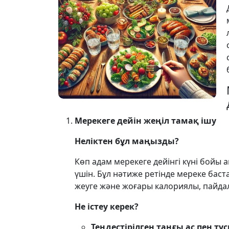
Мерекеге дейін жеңіл тамақ ішу
Неліктен бұл маңызды?
Көп адам мерекеге дейінгі күні бойы 
үшін. Бұл нәтиже ретінде мереке баст
жеуге және жоғары калориялы, пайдал
Не істеу керек?
Теңдестірілген таңғы ас пен түск