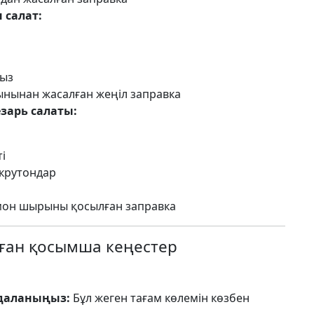
 салат:
быз
нынан жасалған жеңіл заправка
зарь салаты:
ті
 крутондар
имон шырыны қосылған заправка
лған қосымша кеңестер
даланыңыз:
Бұл жеген тағам көлемін көзбен