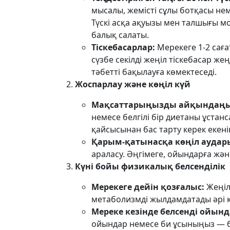
мысалы, жемісті сұлы ботқасы не
Түскі асқа ақуызы мен талшығы м
балық салаты.
Тіскебасарлар:
Мерекеге 1-2 саға
сүзбе секілді жеңіл тіскебасар же
тәбетті бақылауға көмектеседі.
Жоспарлау және көңіл күй
Мақсаттарыңызды айқындаңы
немесе белгілі бір диетаны ұстан
қайсысынан бас тарту керек екен
Қарым-қатынасқа көңіл аудар
араласу. Әңгімеге, ойындарға жән
Күні бойы физикалық белсенділік
Мерекеге дейін қозғалыс:
Жеңіл
метаболизмді жылдамдатады әрі кө
Мереке кезінде белсенді ойынд
ойындар немесе би ұсыныңыз — бұ