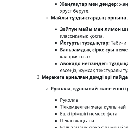
Жаңғақтар мен дәндер:
жаңғ
хруст беруге.
Майлы тұздықтардың орнына 
Зәйтүн майы мен лимон 
классикалық қоспа.
Йогурты тұздықтар:
Табиғи 
Бальзамдық сірке суы немес
калориясы аз.
Авокадо негізіндегі тұздық
езсеңіз, жұмсақ текстуралы т
Мерекеге арналған дәмді әрі пайда
Руколла, құлпынай және ешкі і
Руколла
Тілкемделген жаңа құлпынай
Ешкі ірімшігі немесе фета
Пекан жаңғағы
Бальзамдық сірке суы мен ба