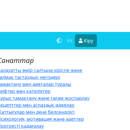
KK
Кіру
Санаттар
алауатты өмір салтына кіріспе және
алмақ тастаудың негіздері
Тамақтану мен диеталар туралы
мифтер мен қателіктер
Дұрыс тамақтану және тағам жоспарлау
Рецепттер мен аспаздық идеялар
аттығулар мен дене белсенділігі
Психология, мотивация және әдеттер
рогресті қадағалау