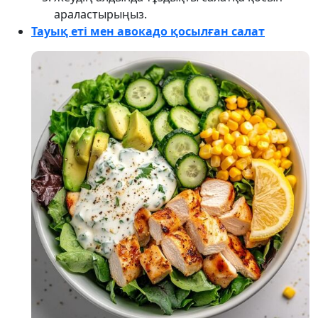
араластырыңыз.
Тауық еті мен авокадо қосылған салат