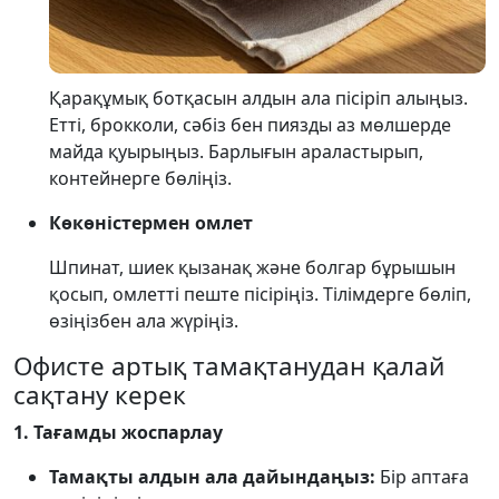
Қарақұмық ботқасын алдын ала пісіріп алыңыз.
Етті, брокколи, сәбіз бен пиязды аз мөлшерде
майда қуырыңыз. Барлығын араластырып,
контейнерге бөліңіз.
Көкөністермен омлет
Шпинат, шиек қызанақ және болгар бұрышын
қосып, омлетті пеште пісіріңіз. Тілімдерге бөліп,
өзіңізбен ала жүріңіз.
Офисте артық тамақтанудан қалай
сақтану керек
1. Тағамды жоспарлау
Тамақты алдын ала дайындаңыз:
Бір аптаға