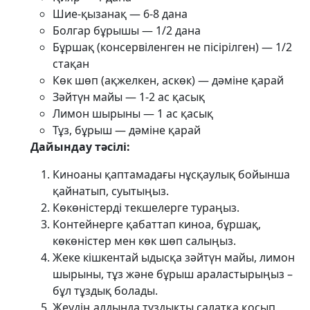
Шие-қызанақ — 6-8 дана
Болгар бұрышы — 1/2 дана
Бұршақ (консервіленген не пісірілген) — 1/2
стақан
Көк шөп (ақжелкен, аскөк) — дәміне қарай
Зәйтүн майы — 1-2 ас қасық
Лимон шырыны — 1 ас қасық
Тұз, бұрыш — дәміне қарай
Дайындау тәсілі:
Киноаны қаптамадағы нұсқаулық бойынша
қайнатып, суытыңыз.
Көкөністерді текшелерге тураңыз.
Контейнерге қабаттап киноа, бұршақ,
көкөністер мен көк шөп салыңыз.
Жеке кішкентай ыдысқа зәйтүн майы, лимон
шырыны, тұз және бұрыш араластырыңыз –
бұл тұздық болады.
Жеудің алдында тұздықты салатқа қосып