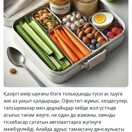
Қазіргі өмір ырғағы бізге толыққанды түскі ас ішуге
жиі аз уақыт қалдырады. Офистегі жұмыс, кездесулер,
тапсырмалар мен дедлайндар кейде жол үстінде
асығыс тағам жеуге, не одан да жаманы, зиянды
тіскебасар сататын автоматтарға жүгінуге
мәжбүрлейді. Алайда дұрыс тамақтану денсаулықты