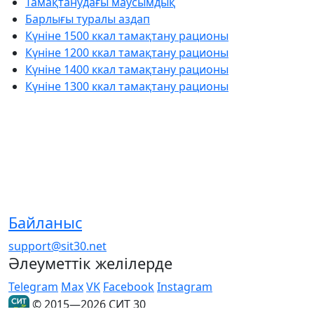
Тамақтанудағы маусымдық
Барлығы туралы аздап
Күніне 1500 ккал тамақтану рационы
Күніне 1200 ккал тамақтану рационы
Күніне 1400 ккал тамақтану рационы
Күніне 1300 ккал тамақтану рационы
Байланыс
support@sit30.net
Әлеуметтік желілерде
Telegram
Max
VK
Facebook
Instagram
© 2015—2026 СИТ 30