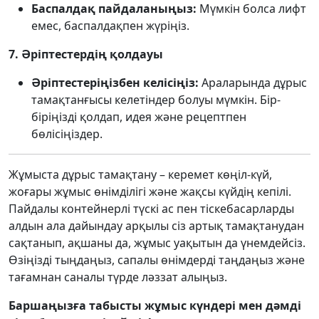
Баспалдақ пайдаланыңыз:
Мүмкін болса лифт
емес, баспалдақпен жүріңіз.
7. Әріптестердің қолдауы
Әріптестеріңізбен келісіңіз:
Араларында дұрыс
тамақтанғысы келетіндер болуы мүмкін. Бір-
біріңізді қолдап, идея және рецептпен
бөлісіңіздер.
Жұмыста дұрыс тамақтану – керемет көңіл-күй,
жоғары жұмыс өнімділігі және жақсы күйдің кепілі.
Пайдалы контейнерлі түскі ас пен тіскебасарларды
алдын ала дайындау арқылы сіз артық тамақтанудан
сақтанып, ақшаны да, жұмыс уақытын да үнемдейсіз.
Өзіңізді тыңдаңыз, сапалы өнімдерді таңдаңыз және
тағамнан саналы түрде ләззат алыңыз.
Баршаңызға табысты жұмыс күндері мен дәмді