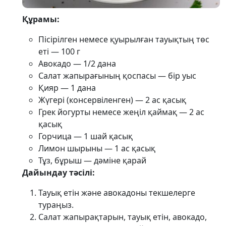
Құрамы:
Пісірілген немесе қуырылған тауықтың төс
еті — 100 г
Авокадо — 1/2 дана
Салат жапырағының қоспасы — бір уыс
Қияр — 1 дана
Жүгері (консервіленген) — 2 ас қасық
Грек йогурты немесе жеңіл қаймақ — 2 ас
қасық
Горчица — 1 шай қасық
Лимон шырыны — 1 ас қасық
Тұз, бұрыш — дәміне қарай
Дайындау тәсілі:
Тауық етін және авокадоны текшелерге
тураңыз.
Салат жапырақтарын, тауық етін, авокадо,