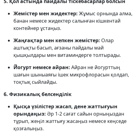
5. Қол астында пайдалы тіскебасарлар болсын
Жемістер мен жидектер:
Жұмыс орнында алма,
банан немесе жидектер салынған кішкентай
контейнер ұстаңыз.
Жаңғақтар мен кепкен жемістер:
Олар
аштықты басып, ағзаны пайдалы май
қышқылдары мен витаминдерге толтырады.
Йогурт немесе айран:
Айран не йогурттың
шағын шыныаяғы ішек микрофлорасын қолдап,
тоқтық сыйлайды.
6. Физикалық белсенділік
Қысқа үзілістер жасап, дене жаттығуын
орындаңыз:
Әр 1-2 сағат сайын орныңыздан
тұрып, жеңіл жаттығу жасаңыз немесе кеңседе
қозғалыңыз.