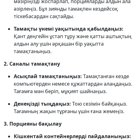
мәзіріңізді жоспарлап, порцияларды алдын ала
әзірлеңіз. Бұл зиянды тамақпен кездейсоқ
тіскебасардан сақтайды.
Тамақты үнемі уақытында қабылдаңыз:
Қант деңгейін ұстап тұру және қатты аштықтың
алдын алу үшін әрқашан бір уақытта
тамақтаныңыз.
2. Саналы тамақтану
Асықпай тамақтаныңыз:
Тамақтанған кезде
компьютерден немесе құжаттардан алаңдаңыз.
Тағамға мән беріп, мұқият шайнаңыз.
Денеңізді тыңдаңыз:
Тою сезімін байқаңыз.
Тағамның жақын тұрғаны үшін ғана жемеңіз.
3. Порцияны бақылау
Кішкентай контейнерлерді пайдаланыңыз: