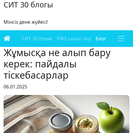
СИТ 30 блогы
Мінсіз дене жүйесі!
СИТ 30 Әлемі
PRO сатып алу
Блог
Жұмысқа не алып бару
керек: пайдалы
тіскебасарлар
06.01.2025