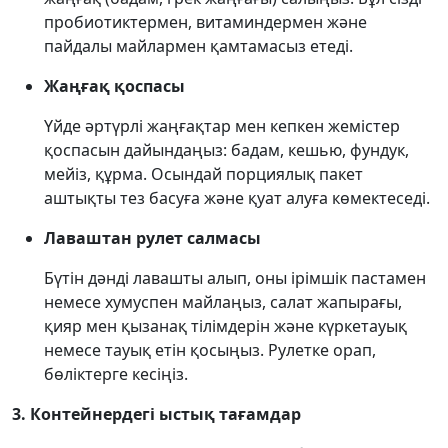
пробиотиктермен, витаминдермен және
пайдалы майлармен қамтамасыз етеді.
Жаңғақ қоспасы
Үйде әртүрлі жаңғақтар мен кепкен жемістер
қоспасын дайындаңыз: бадам, кешью, фундук,
мейіз, құрма. Осындай порциялық пакет
аштықты тез басуға және қуат алуға көмектеседі.
Лаваштан рулет салмасы
Бүтін дәнді лавашты алып, оны ірімшік пастамен
немесе хумуспен майлаңыз, салат жапырағы,
қияр мен қызанақ тілімдерін және күркетауық
немесе тауық етін қосыңыз. Рулетке орап,
бөліктерге кесіңіз.
3. Контейнердегі ыстық тағамдар