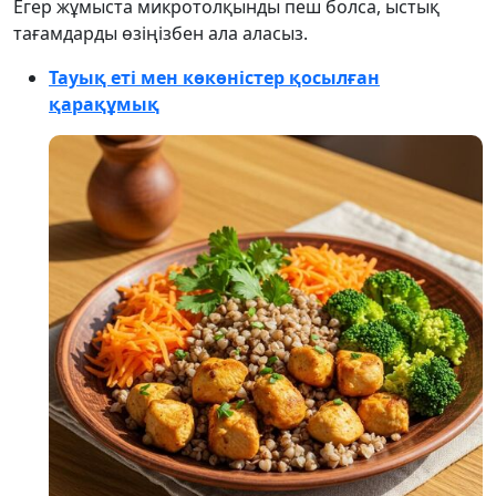
Егер жұмыста микротолқынды пеш болса, ыстық
тағамдарды өзіңізбен ала аласыз.
Тауық еті мен көкөністер қосылған
қарақұмық