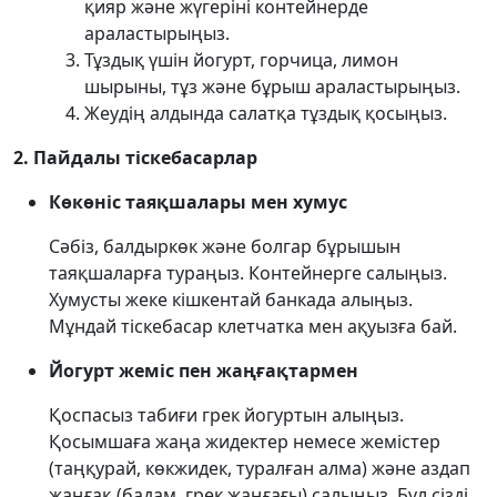
қияр және жүгеріні контейнерде
араластырыңыз.
Тұздық үшін йогурт, горчица, лимон
шырыны, тұз және бұрыш араластырыңыз.
Жеудің алдында салатқа тұздық қосыңыз.
2. Пайдалы тіскебасарлар
Көкөніс таяқшалары мен хумус
Сәбіз, балдыркөк және болгар бұрышын
таяқшаларға тураңыз. Контейнерге салыңыз.
Хумусты жеке кішкентай банкада алыңыз.
Мұндай тіскебасар клетчатка мен ақуызға бай.
Йогурт жеміс пен жаңғақтармен
Қоспасыз табиғи грек йогуртын алыңыз.
Қосымшаға жаңа жидектер немесе жемістер
(таңқурай, көкжидек, туралған алма) және аздап
жаңғақ (бадам, грек жаңғағы) салыңыз. Бұл сізді