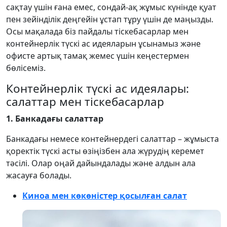
сақтау үшін ғана емес, сондай-ақ жұмыс күнінде қуат
пен зейінділік деңгейін ұстап тұру үшін де маңызды.
Осы мақалада біз пайдалы тіскебасарлар мен
контейнерлік түскі ас идеяларын ұсынамыз және
офисте артық тамақ жемес үшін кеңестермен
бөлісеміз.
Контейнерлік түскі ас идеялары:
салаттар мен тіскебасарлар
1. Банкадағы салаттар
Банкадағы немесе контейнердегі салаттар – жұмыста
қоректік түскі асты өзіңізбен ала жүрудің керемет
тәсілі. Олар оңай дайындалады және алдын ала
жасауға болады.
Киноа мен көкөністер қосылған салат