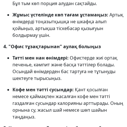
Бұл тым көп порция алудан сақтайды.
Жұмыс үстелінде көп тағам ұстамаңыз:
Артық
өнімдерді тоңазытқышқа не шкафқа алып
қойыңыз, артықша тіскебасар қызығуын
болдырмау үшін.
4. "Офис тұзақтарынан" аулақ болыңыз
Тәтті мен нан өнімдері:
Офистерде жиі ортақ
печенье, кәмпит және басқа тәттілер болады.
Осындай өнімдерден бас тартуға не тұтынуды
шектеуге тырысыңыз.
Кофе мен тәтті сусындар:
Қант қосылған
немесе қаймақпен жасалған кофе мен тәтті
газдалған сусындар калорияны арттырады. Оның
орнына су, жасыл шай немесе шөп шайын
таңдаңыз.