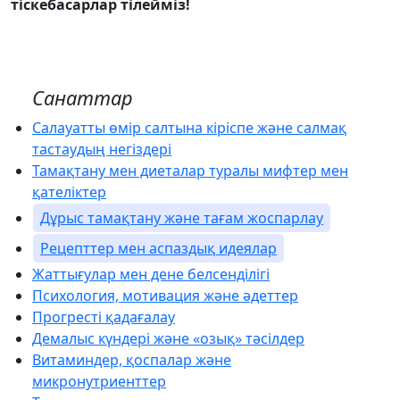
тіскебасарлар тілейміз!
Санаттар
Салауатты өмір салтына кіріспе және салмақ
тастаудың негіздері
Тамақтану мен диеталар туралы мифтер мен
қателіктер
Дұрыс тамақтану және тағам жоспарлау
Рецепттер мен аспаздық идеялар
Жаттығулар мен дене белсенділігі
Психология, мотивация және әдеттер
Прогресті қадағалау
Демалыс күндері және «озық» тәсілдер
Витаминдер, қоспалар және
микронутриенттер