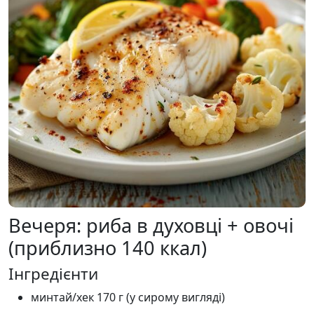
Вечеря: риба в духовці + овочі
(приблизно 140 ккал)
Інгредієнти
минтай/хек 170 г (у сирому вигляді)