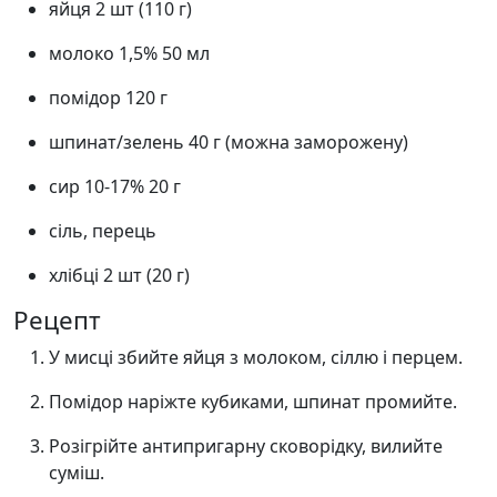
яйця 2 шт (110 г)
молоко 1,5% 50 мл
помідор 120 г
шпинат/зелень 40 г (можна заморожену)
сир 10-17% 20 г
сіль, перець
хлібці 2 шт (20 г)
Рецепт
У мисці збийте яйця з молоком, сіллю і перцем.
Помідор наріжте кубиками, шпинат промийте.
Розігрійте антипригарну сковорідку, вилийте
суміш.