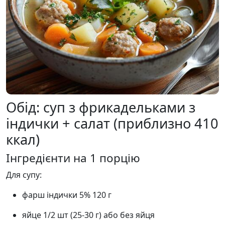
Обід: суп з фрикадельками з
індички + салат (приблизно 410
ккал)
Інгредієнти на 1 порцію
Для супу:
фарш індички 5% 120 г
яйце 1/2 шт (25-30 г) або без яйця