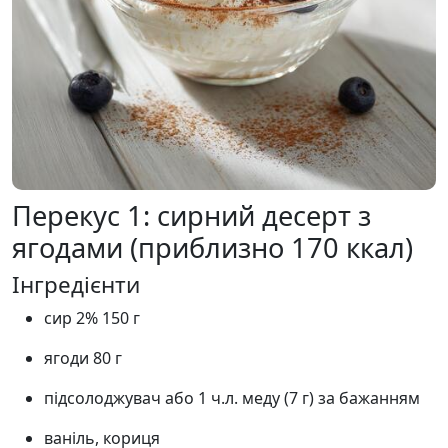
Перекус 1: сирний десерт з
ягодами (приблизно 170 ккал)
Інгредієнти
сир 2% 150 г
ягоди 80 г
підсолоджувач або 1 ч.л. меду (7 г) за бажанням
ваніль, кориця