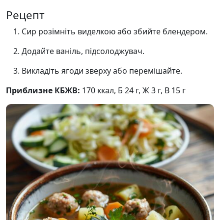
Рецепт
Сир розімніть виделкою або збийте блендером.
Додайте ваніль, підсолоджувач.
Викладіть ягоди зверху або перемішайте.
Приблизне КБЖВ:
170 ккал, Б 24 г, Ж 3 г, В 15 г