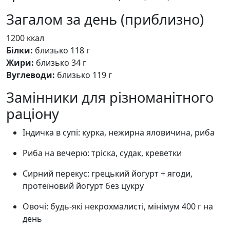
Загалом за день (приблизно)
1200 ккал
Білки:
близько 118 г
Жири:
близько 34 г
Вуглеводи:
близько 119 г
Замінники для різноманітного
раціону
Індичка в супі: курка, нежирна яловичина, риба
Риба на вечерю: тріска, судак, креветки
Сирний перекус: грецький йогурт + ягоди,
протеїновий йогурт без цукру
Овочі: будь-які некрохмалисті, мінімум 400 г на
день