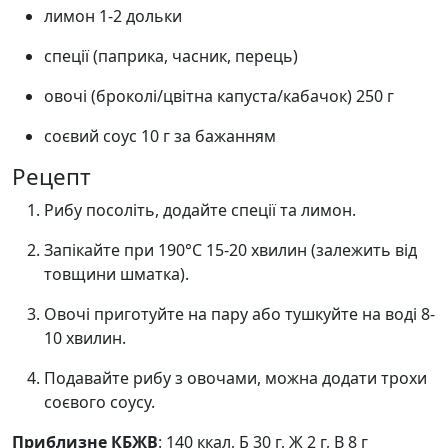
лимон 1-2 дольки
спеції (паприка, часник, перець)
овочі (броколі/цвітна капуста/кабачок) 250 г
соєвий соус 10 г за бажанням
Рецепт
Рибу посоліть, додайте спеції та лимон.
Запікайте при 190°C 15-20 хвилин (залежить від
товщини шматка).
Овочі приготуйте на пару або тушкуйте на воді 8-
10 хвилин.
Подавайте рибу з овочами, можна додати трохи
соєвого соусу.
Приблизне КБЖВ
: 140 ккал, Б 30 г, Ж 2 г, В 8 г