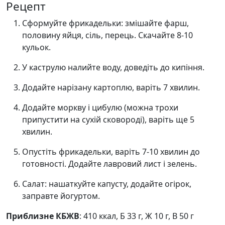
Рецепт
Сформуйте фрикадельки: змішайте фарш,
половину яйця, сіль, перець. Скачайте 8-10
кульок.
У каструлю налийте воду, доведіть до кипіння.
Додайте нарізану картоплю, варіть 7 хвилин.
Додайте моркву і цибулю (можна трохи
припустити на сухій сковороді), варіть ще 5
хвилин.
Опустіть фрикадельки, варіть 7-10 хвилин до
готовності. Додайте лавровий лист і зелень.
Салат: нашаткуйте капусту, додайте огірок,
заправте йогуртом.
Приблизне КБЖВ
: 410 ккал, Б 33 г, Ж 10 г, В 50 г