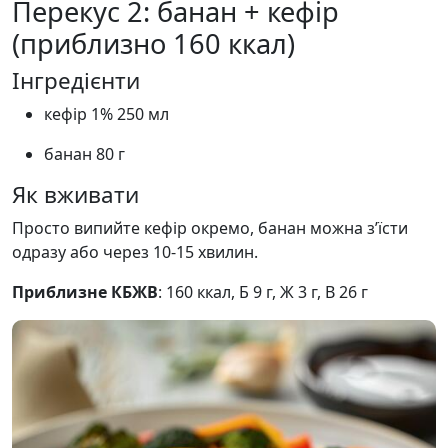
Перекус 2: банан + кефір
(приблизно 160 ккал)
Інгредієнти
кефір 1% 250 мл
банан 80 г
Як вживати
Просто випийте кефір окремо, банан можна з’їсти
одразу або через 10-15 хвилин.
Приблизне КБЖВ
: 160 ккал, Б 9 г, Ж 3 г, В 26 г