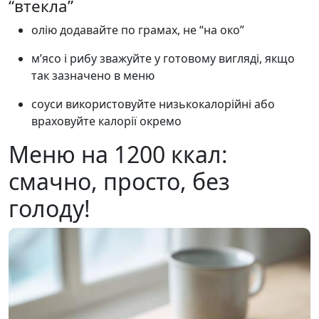
“втекла”
олію додавайте по грамах, не “на око”
м’ясо і рибу зважуйте у готовому вигляді, якщо
так зазначено в меню
соуси використовуйте низькокалорійні або
враховуйте калорії окремо
Меню на 1200 ккал:
смачно, просто, без
голоду!