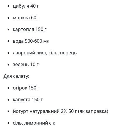
цибуля 40 г
морква 60 г
картопля 150 г
вода 500-600 мл
лавровий лист, сіль, перець
зелень 10 г
Для салату:
огірок 150 г
капуста 150 г
йогурт натуральний 2% 50 г (як заправка)
сіль, лимонний сік