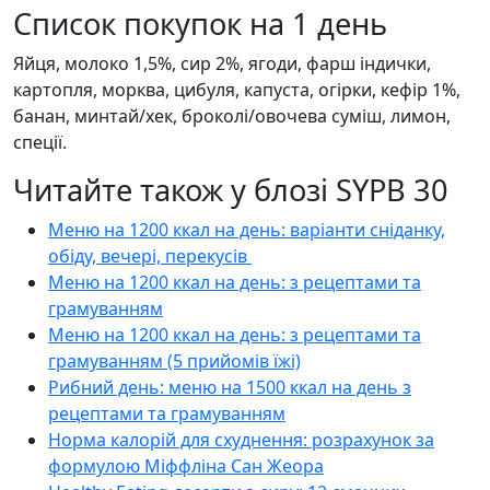
Список покупок на 1 день
Яйця, молоко 1,5%, сир 2%, ягоди, фарш індички,
картопля, морква, цибуля, капуста, огірки, кефір 1%,
банан, минтай/хек, броколі/овочева суміш, лимон,
спеції.
Читайте також у блозі SYPB 30
Меню на 1200 ккал на день: варіанти сніданку,
обіду, вечері, перекусів
Меню на 1200 ккал на день: з рецептами та
грамуванням
Меню на 1200 ккал на день: з рецептами та
грамуванням (5 прийомів їжі)
Рибний день: меню на 1500 ккал на день з
рецептами та грамуванням
Норма калорій для схуднення: розрахунок за
формулою Міффліна Сан Жеора