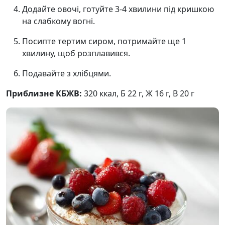
Додайте овочі, готуйте 3-4 хвилини під кришкою
на слабкому вогні.
Посипте тертим сиром, потримайте ще 1
хвилину, щоб розплавився.
Подавайте з хлібцями.
Приблизне КБЖВ:
320 ккал, Б 22 г, Ж 16 г, В 20 г