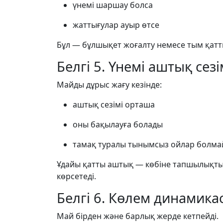
үнемі шаршау болса
жаттығулар ауыр өтсе
Бұл — бұлшықет жоғалту немесе тым қатты
Белгі 5. Үнемі аштық сезі
Майды дұрыс жағу кезінде:
аштық сезімі орташа
оны бақылауға болады
тамақ туралы тынымсыз ойлар болм
Ұдайы қатты аштық — көбіне тапшылықтың
көрсетеді.
Белгі 6. Көлем динамикас
Май бірден және барлық жерде кетпейді.