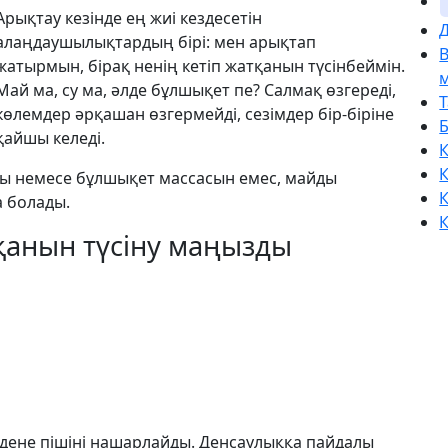
Арықтау кезінде ең жиі кездесетін
Д
алаңдаушылықтардың бірі: мен арықтап
жатырмын, бірақ ненің кетіп жатқанын түсінбеймін.
Май ма, су ма, әлде бұлшықет пе? Салмақ өзгереді,
көлемдер әрқашан өзгермейді, сезімдер бір-біріне
қайшы келеді.
К
К
ды немесе бұлшықет массасын емес, майды
К
 болады.
К
тқанын түсіну маңызды
 дене пішіні нашарлайды. Денсаулыққа пайдалы