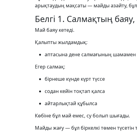
арықтаудың мақсаты — майды азайту, бұл
Белгі 1. Салмақтың баяу
Май баяу кетеді.
Қалыпты жылдамдық:
аптасына дене салмағының шамамен 
Егер салмақ:
бірнеше күнде күрт түссе
содан кейін тоқтап қалса
айтарлықтай құбылса
Көбіне бұл май емес, су болып шығады.
Майды жағу — бұл біркелкі төмен түсетін 