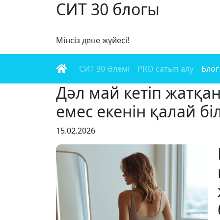
СИТ 30 блогы
Мінсіз дене жүйесі!
СИТ 30 Әлемі
PRO сатып алу
Блог
Дәл май кетіп жатқа
емес екенін қалай бі
15.02.2026