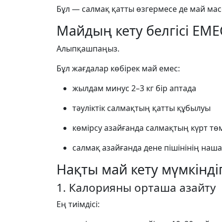
Бұл — салмақ қатты өзгермесе де май м
Майдың кету белгісі ЕМ
Алыпқашпаңыз.
Бұл жағдалар көбірек май емес:
жылдам минус 2–3 кг бір аптада
тәуліктік салмақтың қатты құбылуы
көмірсу азайғанда салмақтың күрт тө
салмақ азайғанда дене пішінінің наш
Нақты май кету мүмкінді
1. Калорияны орташа азайту
Ең тиімдісі: