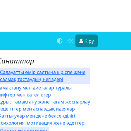
KK
Кіру
Санаттар
Салауатты өмір салтына кіріспе және
салмақ тастаудың негіздері
Тамақтану мен диеталар туралы
мифтер мен қателіктер
Дұрыс тамақтану және тағам жоспарлау
Рецепттер мен аспаздық идеялар
аттығулар мен дене белсенділігі
Психология, мотивация және әдеттер