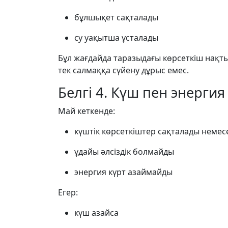
бұлшықет сақталады
су уақытша ұсталады
Бұл жағдайда таразыдағы көрсеткіш нақт
тек салмаққа сүйену дұрыс емес.
Белгі 4. Күш пен энерги
Май кеткенде:
күштік көрсеткіштер сақталады немес
ұдайы әлсіздік болмайды
энергия күрт азаймайды
Егер:
күш азайса