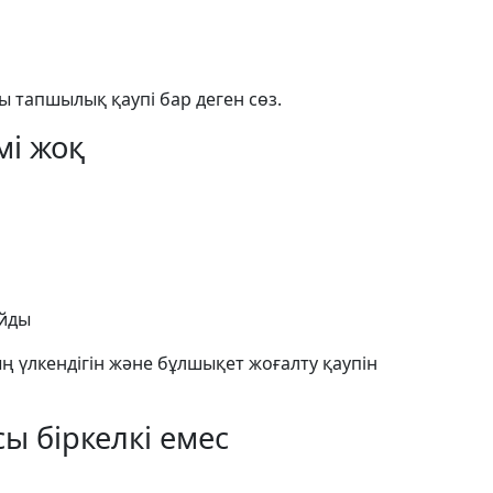
 тапшылық қаупі бар деген сөз.
мі жоқ
айды
 үлкендігін және бұлшықет жоғалту қаупін
ы біркелкі емес