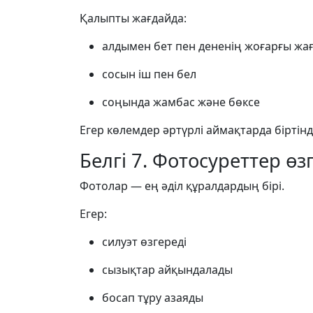
Қалыпты жағдайда:
алдымен бет пен дененің жоғарғы жа
сосын іш пен бел
соңында жамбас және бөксе
Егер көлемдер әртүрлі аймақтарда біртінд
Белгі 7. Фотосуреттер өз
Фотолар — ең әділ құралдардың бірі.
Егер:
силуэт өзгереді
сызықтар айқындалады
босап тұру азаяды