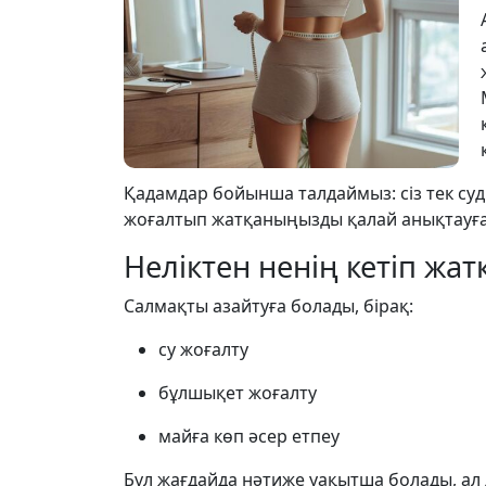
Қадамдар бойынша талдаймыз: сіз тек су
жоғалтып жатқаныңызды қалай анықтауға
Неліктен ненің кетіп жа
Салмақты азайтуға болады, бірақ:
су жоғалту
бұлшықет жоғалту
майға көп әсер етпеу
Бұл жағдайда нәтиже уақытша болады, ал