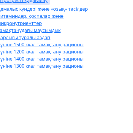
Прогресті қадағалау
емалыс күндері және «озық» тәсілдер
Витаминдер, қоспалар және
микронутриенттер
Тамақтанудағы маусымдық
Барлығы туралы аздап
үніне 1500 ккал тамақтану рационы
үніне 1200 ккал тамақтану рационы
үніне 1400 ккал тамақтану рационы
үніне 1300 ккал тамақтану рационы