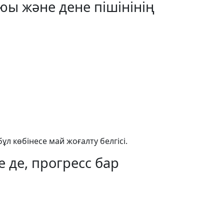
аюы және дене пішінінің
бұл көбінесе май жоғалту белгісі.
е де, прогресс бар