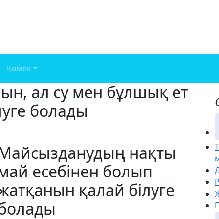
Көмек
нын, ал су мен бұлшық ет
луге болады
Майсызданудың нақты
май есебінен болып
жатқанын қалай білуге
Ж
болады