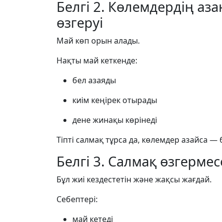
Белгі 2. Көлемдердің аз
өзгеруі
Май көп орын алады.
Нақты май кеткенде:
бел азаяды
киім кеңірек отырады
дене жинақы көрінеді
Тіпті салмақ тұрса да, көлемдер азайса — 
Белгі 3. Салмақ өзгермес
Бұл жиі кездестетін және жақсы жағдай.
Себептері:
май кетеді