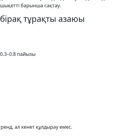
шықетті барынша сақтау.
, бірақ тұрақты азаюы
0.3–0.8 пайызы
тренд, ал кенет құлдырау емес.