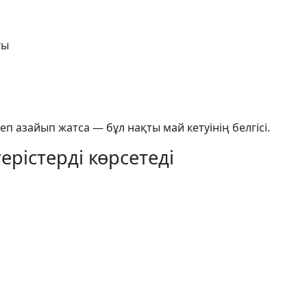
ғы
еп азайып жатса — бұл нақты май кетуінің белгісі.
герістерді көрсетеді