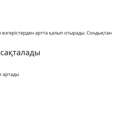
ы өзгерістерден артта қалып отырады. Сондықтан
я сақталады
е артады