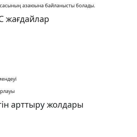
ассасының азаюына байланысты болады.
ЕС жағдайлар
мендеуі
арлауы
гін арттыру жолдары