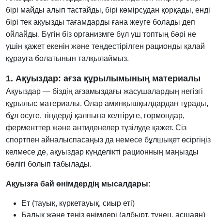
бірі майды алып тастайды, бірі көмірсудан қорқады, енді
бірі тек ақуызды тағамдарды ғана жеуге болады деп
ойлайды. Бүгін біз организмге бұл үш топтың бәрі не
үшін қажет екенін және теңдестірілген рационды қалай
құрауға болатынын талқылаймыз.
1. Ақуыздар: ағза құрылымының материалы
Ақуыздар — біздің ағзамыздағы жасушалардың негізгі
құрылыс материалы. Олар аминқышқылдардан тұрады,
бұл өсуге, тіндерді қалпына келтіруге, гормондар,
ферменттер және антиденелер түзілуде қажет. Сіз
спортпен айналыспасаңыз да немесе бұлшықет өсіргіңіз
келмесе де, ақуыздар күнделікті рационның маңызды
бөлігі болып табылады.
Ақуызға бай өнімдердің мысалдары:
Ет (тауық, күркетауық, сиыр еті)
Балық және теңіз өнімдері (албырт, тунец, асшаян)