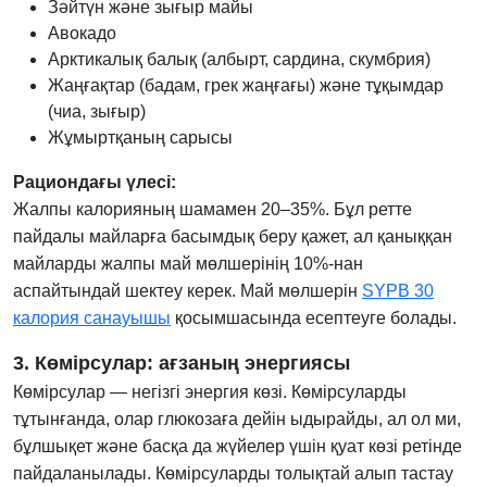
Зәйтүн және зығыр майы
Авокадо
Арктикалық балық (албырт, сардина, скумбрия)
Жаңғақтар (бадам, грек жаңғағы) және тұқымдар
(чиа, зығыр)
Жұмыртқаның сарысы
Рациондағы үлесі:
Жалпы калорияның шамамен 20–35%. Бұл ретте
пайдалы майларға басымдық беру қажет, ал қаныққан
майларды жалпы май мөлшерінің 10%-нан
аспайтындай шектеу керек. Май мөлшерін
SYPB 30
калория санауышы
қосымшасында есептеуге болады.
3. Көмірсулар: ағзаның энергиясы
Көмірсулар — негізгі энергия көзі. Көмірсуларды
тұтынғанда, олар глюкозаға дейін ыдырайды, ал ол ми,
бұлшықет және басқа да жүйелер үшін қуат көзі ретінде
пайдаланылады. Көмірсуларды толықтай алып тастау