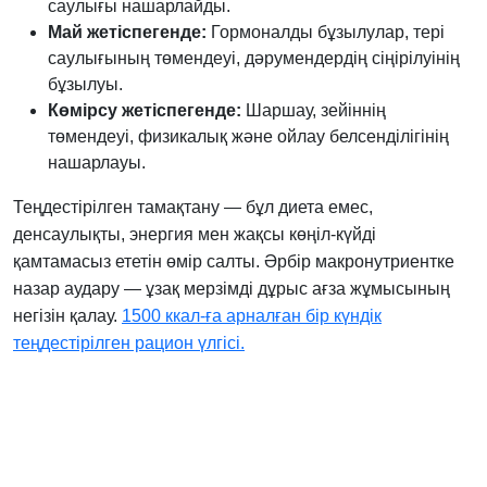
саулығы нашарлайды.
Май жетіспегенде:
Гормоналды бұзылулар, тері
саулығының төмендеуі, дәрумендердің сіңірілуінің
бұзылуы.
Көмірсу жетіспегенде:
Шаршау, зейіннің
төмендеуі, физикалық және ойлау белсенділігінің
нашарлауы.
Теңдестірілген тамақтану — бұл диета емес,
денсаулықты, энергия мен жақсы көңіл-күйді
қамтамасыз ететін өмір салты. Әрбір макронутриентке
назар аудару — ұзақ мерзімді дұрыс ағза жұмысының
негізін қалау.
1500 ккал-ға арналған бір күндік
теңдестірілген рацион үлгісі.