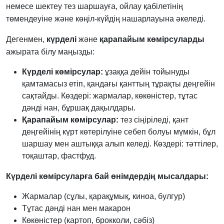
немесе шектеу тез шаршауға, ойлау қабілетінің
төмендеуіне және көңіл-күйдің нашарлауына әкеледі.
Дегенмен,
күрделі
және
қарапайым көмірсуларды
ажырата білу маңызды:
Күрделі көмірсулар:
ұзаққа дейін тойынуды
қамтамасыз етіп, қандағы қанттың тұрақты деңгейін
сақтайды. Көздері: жармалар, көкөністер, тұтас
дәнді нан, бұршақ дақылдары.
Қарапайым көмірсулар:
тез сіңіріледі, қант
деңгейінің күрт көтерілуіне себеп болуы мүмкін, бұл
шаршау мен аштыққа алып келеді. Көздері: тәттілер,
тоқаштар, фастфуд.
Күрделі көмірсуларға бай өнімдердің мысалдары:
Жармалар (сұлы, қарақұмық, киноа, булгур)
Тұтас дәнді нан мен макарон
Көкөністер (картоп, брокколи, сәбіз)