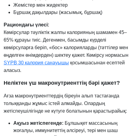
Жемістер мен жидектер
Бұршақ дақылдары (жасымық, бұршақ)
Рациондағы үлесі:
Көмірсулар тәуліктік жалпы калорияның шамамен 45–
65% құрауы тиіс. Дегенмен, басымды күрделі
көмірсуларға беріп, «бос» калорияларды (тәттілер мен
өңделген өнімдерден) шектеу қажет. Көмірсу нормасын
SYPB 30 калория санауышы
қосымшасынан есептей
аласыз.
Неліктен үш макронутриенттің бәрі қажет?
Ағза макронутриенттердің біреуін алып тастағанда
толыққанды жұмыс істей алмайды. Олардың
жетіспеушілігінде не күтуге болатынын қарастырайық:
Ақуыз жетіспегенде:
Бұлшықет массасының
жоғалуы, иммунитеттің әлсіреуі, тері мен шаш