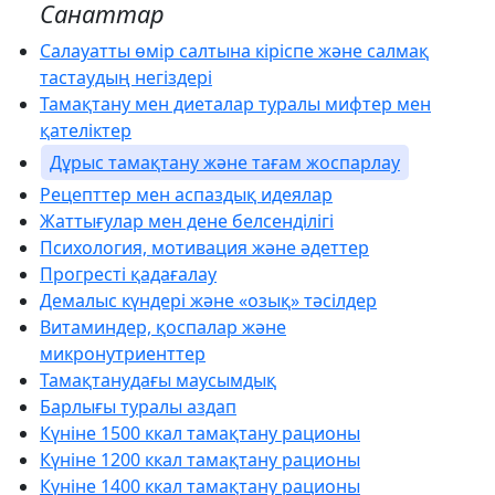
Санаттар
Салауатты өмір салтына кіріспе және салмақ
тастаудың негіздері
Тамақтану мен диеталар туралы мифтер мен
қателіктер
Дұрыс тамақтану және тағам жоспарлау
Рецепттер мен аспаздық идеялар
Жаттығулар мен дене белсенділігі
Психология, мотивация және әдеттер
Прогресті қадағалау
Демалыс күндері және «озық» тәсілдер
Витаминдер, қоспалар және
микронутриенттер
Тамақтанудағы маусымдық
Барлығы туралы аздап
Күніне 1500 ккал тамақтану рационы
Күніне 1200 ккал тамақтану рационы
Күніне 1400 ккал тамақтану рационы