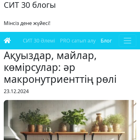
СИТ 30 блогы
Мінсіз дене жүйесі!
СИТ 30 Әлемі
PRO сатып алу
Блог
Ақуыздар, майлар,
көмірсулар: әр
макронутриенттің рөлі
23.12.2024