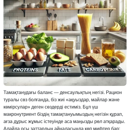
Тамақтанудағы баланс — денсаулықтың негізі. Рацион
туралы сөз болғанда, біз жиі «ақуыздар, майлар және
көмірсулар» деген сөздерді естиміз. Бұл үш
макронутриент біздің тамақтануымыздың негізін құрап,
ағза дұрыс жұмыс істеуінде аса маңызды рөл атқарады.
Алайда осы заттардың айналасында көп мифтер бар: