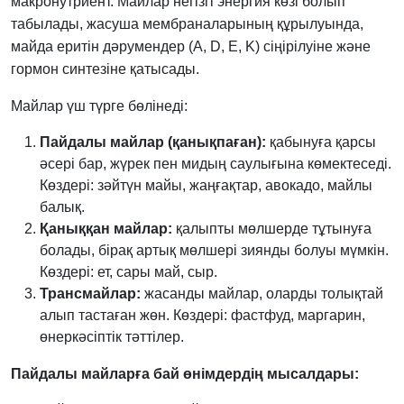
макронутриент. Майлар негізгі энергия көзі болып
табылады, жасуша мембраналарының құрылуында,
майда еритін дәрумендер (A, D, E, K) сіңірілуіне және
гормон синтезіне қатысады.
Майлар үш түрге бөлінеді:
Пайдалы майлар (қанықпаған):
қабынуға қарсы
әсері бар, жүрек пен мидың саулығына көмектеседі.
Көздері: зәйтүн майы, жаңғақтар, авокадо, майлы
балық.
Қаныққан майлар:
қалыпты мөлшерде тұтынуға
болады, бірақ артық мөлшері зиянды болуы мүмкін.
Көздері: ет, сары май, сыр.
Трансмайлар:
жасанды майлар, оларды толықтай
алып тастаған жөн. Көздері: фастфуд, маргарин,
өнеркәсіптік тәттілер.
Пайдалы майларға бай өнімдердің мысалдары: