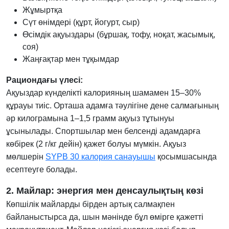
Жұмыртқа
Сүт өнімдері (құрт, йогурт, сыр)
Өсімдік ақуыздары (бұршақ, тофу, ноқат, жасымық,
соя)
Жаңғақтар мен тұқымдар
Рациондағы үлесі:
Ақуыздар күнделікті калорияның шамамен 15–30%
құрауы тиіс. Орташа адамға тәулігіне дене салмағының
әр килограмына 1–1,5 грамм ақуыз тұтынуы
ұсынылады. Спортшылар мен белсенді адамдарға
көбірек (2 г/кг дейін) қажет болуы мүмкін. Ақуыз
мөлшерін
SYPB 30 калория санауышы
қосымшасында
есептеуге болады.
2. Майлар: энергия мен денсаулықтың көзі
Көпшілік майларды бірден артық салмақпен
байланыстырса да, шын мәнінде бұл өмірге қажетті