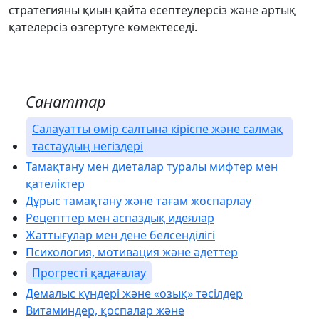
стратегияны қиын қайта есептеулерсіз және артық
қателерсіз өзгертуге көмектеседі.
Санаттар
Салауатты өмір салтына кіріспе және салмақ
тастаудың негіздері
Тамақтану мен диеталар туралы мифтер мен
қателіктер
Дұрыс тамақтану және тағам жоспарлау
Рецепттер мен аспаздық идеялар
Жаттығулар мен дене белсенділігі
Психология, мотивация және әдеттер
Прогресті қадағалау
Демалыс күндері және «озық» тәсілдер
Витаминдер, қоспалар және