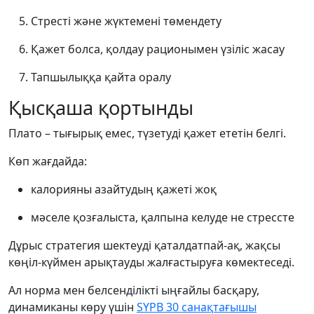
Стресті және жүктемені төмендету
Қажет болса, қолдау рационымен үзіліс жасау
Тапшылыққа қайта оралу
Қысқаша қортынды
Плато – тығырық емес, түзетуді қажет ететін белгі.
Көп жағдайда:
калорияны азайтудың қажеті жоқ
мәселе қозғалыста, қалпына келуде не стрессте
Дұрыс стратегия шектеуді қаталдатпай-ақ, жақсы
көңіл-күймен арықтауды жалғастыруға көмектеседі.
Ал норма мен белсенділікті ыңғайлы басқару,
динамиканы көру үшін
SYPB 30 санақтағышы