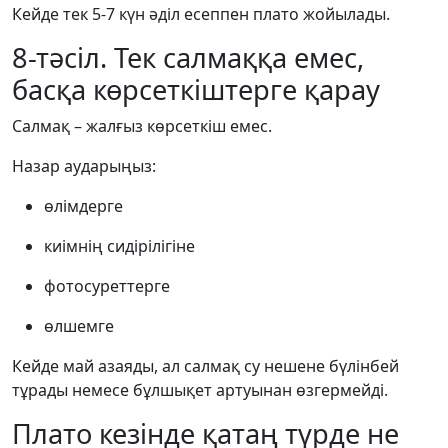
Кейде тек 5-7 күн әділ есеппен плато жойылады.
8-тәсіл. Тек салмаққа емес,
басқа көрсеткіштерге қарау
Салмақ – жалғыз көрсеткіш емес.
Назар аударыңыз:
өлімдерге
киімнің сидірілігіне
фотосуреттерге
өлшемге
Кейде май азаяды, ал салмақ су нешене бүлінбей
тұрады немесе бұлшықет артуынан өзгермейді.
Плато кезінде қатаң түрде не