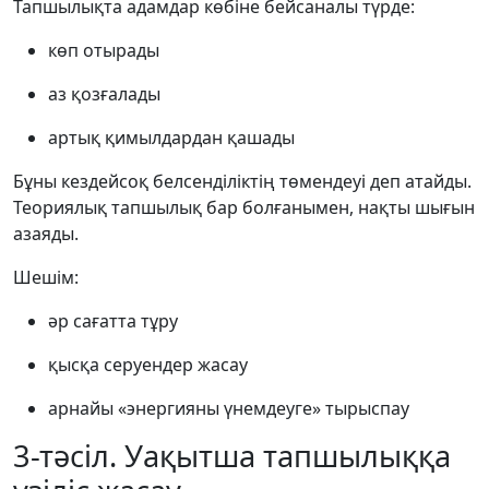
Тапшылықта адамдар көбіне бейсаналы түрде:
көп отырады
аз қозғалады
артық қимылдардан қашады
Бұны кездейсоқ белсенділіктің төмендеуі деп атайды.
Теориялық тапшылық бар болғанымен, нақты шығын
азаяды.
Шешім:
әр сағатта тұру
қысқа серуендер жасау
арнайы «энергияны үнемдеуге» тырыспау
3-тәсіл. Уақытша тапшылыққа