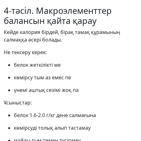
4-тәсіл. Макроэлементтер
балансын қайта қарау
Кейде калория бірдей, бірақ тамақ құрамының
салмаққа әсері болады.
Не тексеру керек:
белок жеткілікті ме
көмірсу тым аз емес пе
үнемі аштық сезімі жоқ па
Ұсыныстар:
белок 1.6-2.0 г/кг дене салмағына
көмірсуді толық алып тастамау
майды тым төмен түсірмеу