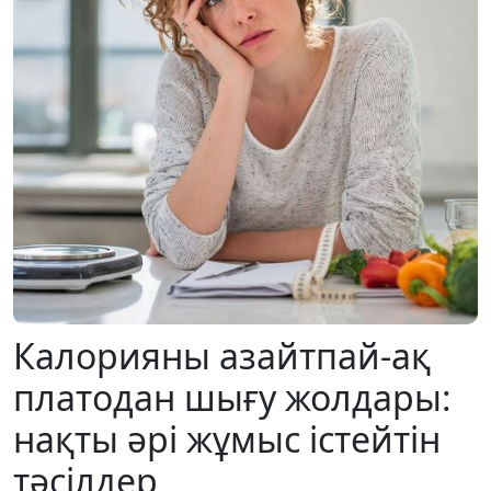
Калорияны азайтпай-ақ
платодан шығу жолдары:
нақты әрі жұмыс істейтін
тәсілдер