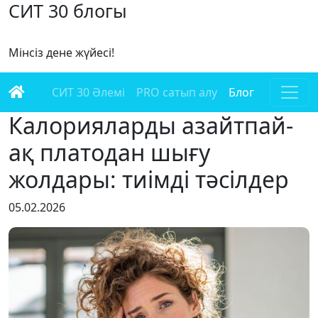
СИТ 30 блогы
Мінсіз дене жүйесі!
СИТ 30 Әлемі
PRO сатып алу
Блог
Калорияларды азайтпай-
ақ платодан шығу
жолдары: тиімді тәсілдер
05.02.2026