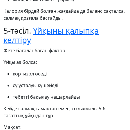
Калория бірдей болған жағдайда да баланс сақталса,
салмақ қозғала бастайды.
5-тәсіл.
Ұйқыны қалыпқа
келтіру
Жете бағаланбаған фактор.
Ұйқы аз болса:
кортизол өседі
су ұсталуы күшейеді
тәбетті бақылау нашарлайды
Кейде салмақ тамақтан емес, созылмалы 5-6
сағаттық ұйқыдан тұр.
Мақсат: