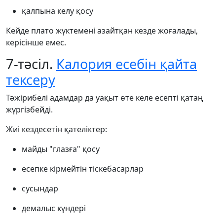
қалпына келу қосу
Кейде плато жүктемені азайтқан кезде жоғалады,
керісінше емес.
7-тәсіл.
Калория есебін қайта
тексеру
Тәжірибелі адамдар да уақыт өте келе есепті қатаң
жүргізбейді.
Жиі кездесетін қателіктер:
майды "глазға" қосу
есепке кірмейтін тіскебасарлар
сусындар
демалыс күндері