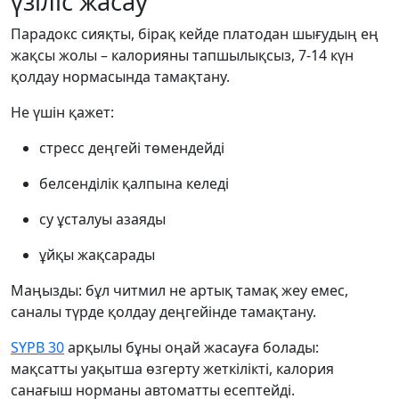
үзіліс жасау
Парадокс сияқты, бірақ кейде платодан шығудың ең
жақсы жолы – калорияны тапшылықсыз, 7-14 күн
қолдау нормасында тамақтану.
Не үшін қажет:
стресс деңгейі төмендейді
белсенділік қалпына келеді
су ұсталуы азаяды
ұйқы жақсарады
Маңызды: бұл читмил не артық тамақ жеу емес,
саналы түрде қолдау деңгейінде тамақтану.
SYPB 30
арқылы бұны оңай жасауға болады:
мақсатты уақытша өзгерту жеткілікті, калория
санағыш норманы автоматты есептейді.