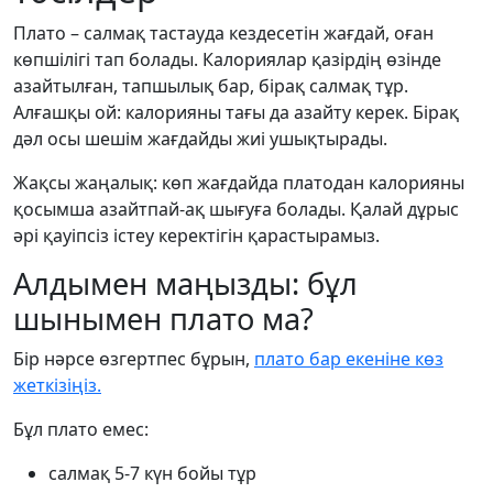
Плато – салмақ тастауда кездесетін жағдай, оған
көпшілігі тап болады. Калориялар қазірдің өзінде
азайтылған, тапшылық бар, бірақ салмақ тұр.
Алғашқы ой: калорияны тағы да азайту керек. Бірақ
дәл осы шешім жағдайды жиі ушықтырады.
Жақсы жаңалық: көп жағдайда платодан калорияны
қосымша азайтпай-ақ шығуға болады. Қалай дұрыс
әрі қауіпсіз істеу керектігін қарастырамыз.
Алдымен маңызды: бұл
шынымен плато ма?
Бір нәрсе өзгертпес бұрын,
плато бар екеніне көз
жеткізіңіз.
Бұл плато емес:
салмақ 5-7 күн бойы тұр