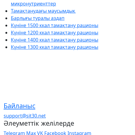
микронутриенттер
Тамақтанудағы маусымдық
Барлығы туралы аздап
Күніне 1500 ккал тамақтану рационы
Күніне 1200 ккал тамақтану рационы
Күніне 1400 ккал тамақтану рационы
Күніне 1300 ккал тамақтану рационы
Байланыс
support@sit30.net
Әлеуметтік желілерде
Telegram
Max
VK
Facebook
Instagram