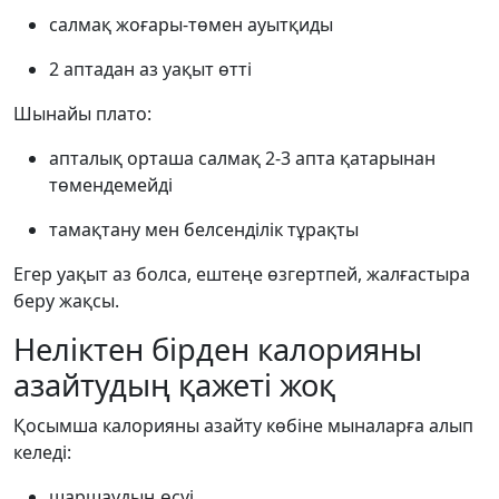
салмақ жоғары-төмен ауытқиды
2 аптадан аз уақыт өтті
Шынайы плато:
апталық орташа салмақ 2-3 апта қатарынан
төмендемейді
тамақтану мен белсенділік тұрақты
Егер уақыт аз болса, ештеңе өзгертпей, жалғастыра
беру жақсы.
Неліктен бірден калорияны
азайтудың қажеті жоқ
Қосымша калорияны азайту көбіне мыналарға алып
келеді:
шаршаудың өсуі