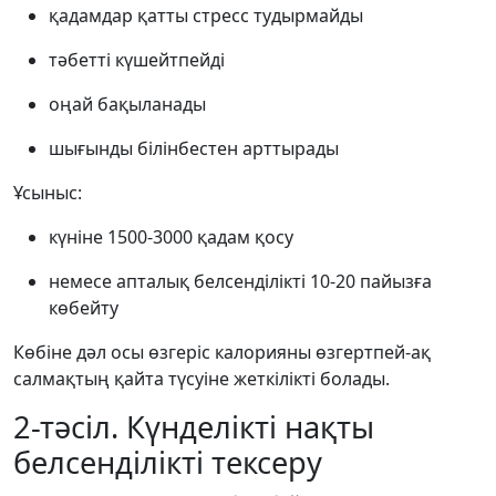
қадамдар қатты стресс тудырмайды
тәбетті күшейтпейді
оңай бақыланады
шығынды білінбестен арттырады
Ұсыныс:
күніне 1500-3000 қадам қосу
немесе апталық белсенділікті 10-20 пайызға
көбейту
Көбіне дәл осы өзгеріс калорияны өзгертпей-ақ
салмақтың қайта түсуіне жеткілікті болады.
2-тәсіл. Күнделікті нақты
белсенділікті тексеру