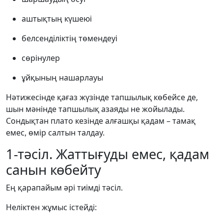
аштықтың күшеюі
белсенділіктің төмендеуі
сөрінулер
ұйқының нашарлауы
Нәтижесінде қағаз жүзінде тапшылық көбейсе де,
шын мәнінде тапшылық азаяды не жойылады.
Сондықтан плато кезінде алғашқы қадам – тамақ
емес, өмір салтын талдау.
1-тәсіл. Жаттығуды емес, қадам
санын көбейту
Ең қарапайым әрі тиімді тәсіл.
Неліктен жұмыс істейді: