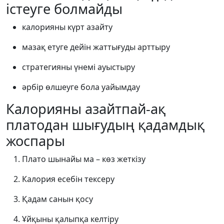
істеуге болмайды
калорияны күрт азайту
мазақ етуге дейін жаттығуды арттыру
стратегияны үнемі ауыстыру
әрбір өлшеуге бола уайымдау
Калорияны азайтпай-ақ
платодан шығудың қадамдық
жоспары
Плато шынайы ма – көз жеткізу
Калория есебін тексеру
Қадам санын қосу
Ұйқыны қалыпқа келтіру