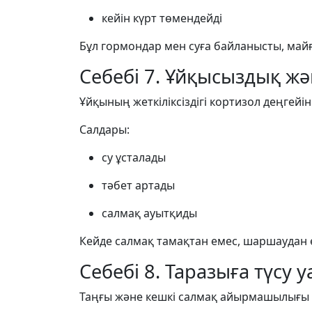
кейін күрт төмендейді
Бұл гормондар мен суға байланысты, майғ
Себебі 7. Ұйқысыздық жә
Ұйқының жеткіліксіздігі кортизол деңгейін
Салдары:
су ұсталады
тәбет артады
салмақ ауытқиды
Кейде салмақ тамақтан емес, шаршаудан ө
Себебі 8. Таразыға түсу
Таңғы және кешкі салмақ айырмашылығы 1