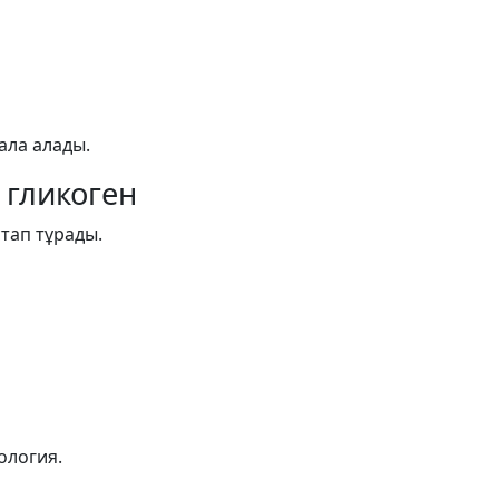
қала алады.
 гликоген
тап тұрады.
ология.