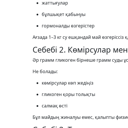
жаттығулар
бұлшықет қабынуы
гормоналды өзгерістер
Ағзада 1–3 кг су ешқандай май өзгеріссіз 
Себебі 2. Көмірсулар мен
Әр грамм гликоген бірнеше грамм суды ұс
Не болады:
көмірсулар көп жедіңіз
гликоген қоры толықты
салмақ өсті
Бұл майдың жиналуы емес, қалыпты физи