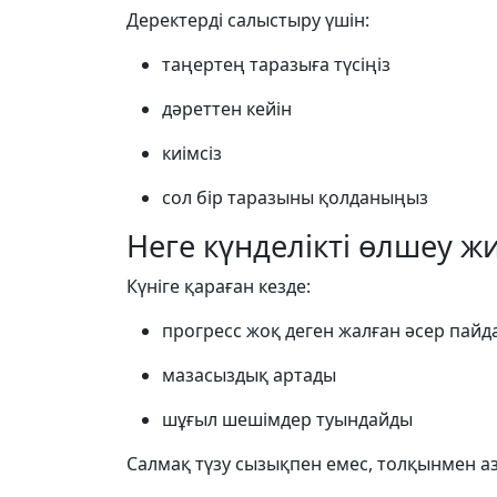
Деректерді салыстыру үшін:
таңертең таразыға түсіңіз
дәреттен кейін
киімсіз
сол бір таразыны қолданыңыз
Неге күнделікті өлшеу жи
Күніге қараған кезде:
прогресс жоқ деген жалған әсер пайд
мазасыздық артады
шұғыл шешімдер туындайды
Салмақ түзу сызықпен емес, толқынмен а