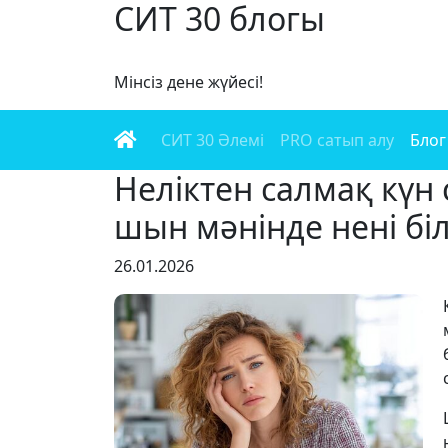
СИТ 30 блогы
Мінсіз дене жүйесі!
СИТ 30 Әлемі
PRO сатып алу
Блог
Неліктен салмақ күн 
шын мәнінде нені біл
26.01.2026