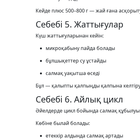
Кейде плюс 500–800 г — жай ғана асқоры
Себебі 5. Жаттығулар
Күш жаттығуларынан кейін:
микроқабыну пайда болады
бұлшықеттер су ұстайды
салмақ уақытша өседі
Бұл — қалыпты қалпыңды қалпына келтіру п
Себебі 6. Айлық цикл
Әйелдерде цикл бойында салмақ құбылуы 
Көбіне былай болады:
етеккір алдында салмақ артады