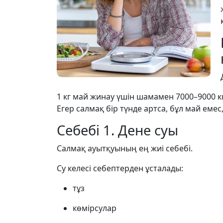
1 кг май жинау үшін шамамен 7000–9000 к
Егер салмақ бір түнде артса, бұл май еме
Себебі 1. Дене суы
Салмақ ауытқуының ең жиі себебі.
Су келесі себептерден ұсталады:
тұз
көмірсулар