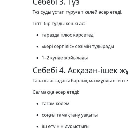
Себебі 3. Тұз
Тұз суды ұстап тұруға тікелей әсер етеді.
Тіпті бір тұзды кешкі ас:
таразда плюс көрсетеді
«кері серпіліс» сезімін тудырады
1–2 күнде жойылады
Себебі 4. Асқазан-ішек 
Таразы ағзадағы барлық мазмұнды есепте
Салмаққа әсер етеді:
тағам көлемі
соңғы тамақтану уақыты
іш өтуінің дұрыстығы