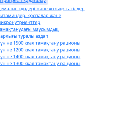
Прогресті қадағалау
емалыс күндері және «озық» тәсілдер
Витаминдер, қоспалар және
микронутриенттер
Тамақтанудағы маусымдық
Барлығы туралы аздап
үніне 1500 ккал тамақтану рационы
үніне 1200 ккал тамақтану рационы
үніне 1400 ккал тамақтану рационы
үніне 1300 ккал тамақтану рационы