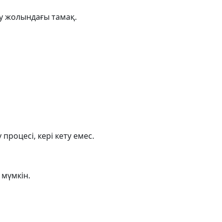
ту жолындағы тамақ.
роцесі, кері кету емес.
мүмкін.