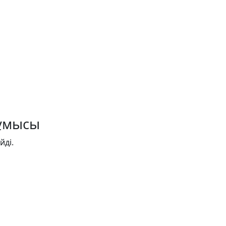
жұмысы
йді.