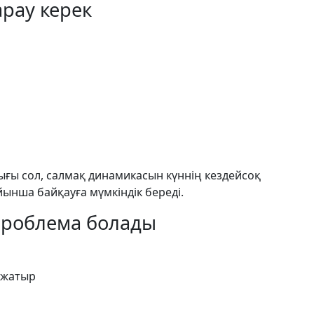
арау керек
ғы сол, салмақ динамикасын күннің кездейсоқ
ынша байқауға мүмкіндік береді.
проблема болады
 жатыр