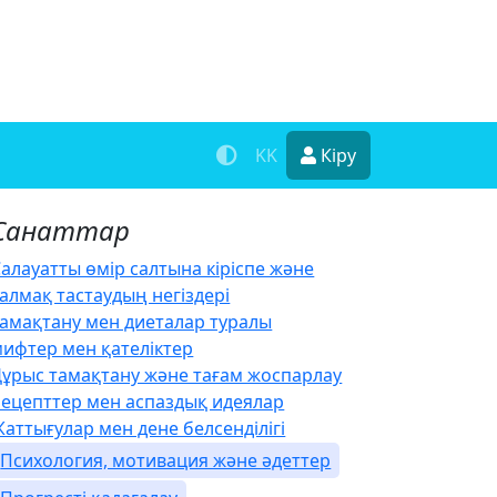
KK
Кіру
Санаттар
алауатты өмір салтына кіріспе және
алмақ тастаудың негіздері
Тамақтану мен диеталар туралы
мифтер мен қателіктер
Дұрыс тамақтану және тағам жоспарлау
Рецепттер мен аспаздық идеялар
аттығулар мен дене белсенділігі
Психология, мотивация және әдеттер