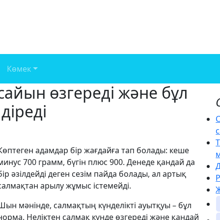
Көмек
сайын өзгереді және бұл
діреді
С
с
Көптеген адамдар бір жағдайға тап болады: кеше
минус 700 грамм, бүгін плюс 900. Денеде қандай да
бір әзілдейді деген сезім пайда болады, ал артық
салмақтан арылу жұмыс істемейді.
Ж
Шын мәнінде, салмақтың күнделікті ауытқуы – бұл
норма. Неліктен салмақ күнде өзгереді және қандай