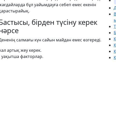
жағдайларда бұл уайымдауға себеп емес екенін
Д
қарастырайық.
Бастысы, бірден түсіну керек
нәрсе
К
Дененің салмағы күн сайын майдан емес өзгереді.
К
кал артық жеу керек.
К
с, уақытша факторлар.
К