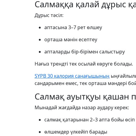
Салмаққа қалай дұрыс қ
Дұрыс тәсіл:
аптасына 3–7 рет өлшеу
орташа мәнін есептеу
апталарды бір-бірімен салыстыру
Нағыз трендті тек осылай көруге болады.
SYPB 30 калория санағышының
ыңғайлылы
сандарымен емес, тек орташа мәндері бой
Салмақ ауытқуы қашан 
Мынадай жағдайда назар аудару керек:
салмақ қатарынан 2–3 апта бойы өсіп
өлшемдер үлкейіп барады