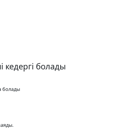
і кедергі болады
а болады
заяды.