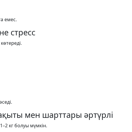
а емес.
не стресс
 көтереді.
седі.
 уақыты мен шарттары әртүрлі
–2 кг болуы мүмкін.