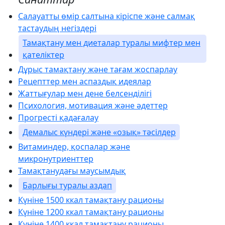
Салауатты өмір салтына кіріспе және салмақ
тастаудың негіздері
Тамақтану мен диеталар туралы мифтер мен
қателіктер
Дұрыс тамақтану және тағам жоспарлау
Рецепттер мен аспаздық идеялар
Жаттығулар мен дене белсенділігі
Психология, мотивация және әдеттер
Прогресті қадағалау
Демалыс күндері және «озық» тәсілдер
Витаминдер, қоспалар және
микронутриенттер
Тамақтанудағы маусымдық
Барлығы туралы аздап
Күніне 1500 ккал тамақтану рационы
Күніне 1200 ккал тамақтану рационы
Күніне 1400 ккал тамақтану рационы