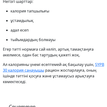
Негізгі шарттар:
калория тапшылығы
ұстамдылық
адал есеп
тыйымдардың болмауы
Егер тәтті нормаға сай келіп, артық тамақтануға
әкелмесе, одан бас тартудың қажеті жоқ.
Ал калорияны үнемі есептемей-ақ бақылау үшін,
SYPB
30 калория санауышы
рацион жоспарлауға, оның
ішінде тәттіні қосуға және ұстамаусыз арықтауға
көмектеседі.
Санаттар