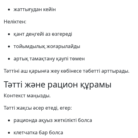
жаттығудан кейін
Неліктен:
қант деңгейі аз өзгереді
тойымдылық жоғарылайды
артық тамақтану қаупі төмен
Тәттіні аш қарынға жеу көбінесе тәбетті арттырады.
Тәтті және рацион құрамы
Контекст маңызды.
Тәтті жақсы әсер етеді, егер:
рационда ақуыз жеткілікті болса
клетчатка бар болса