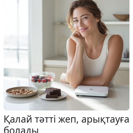
Қалай тәтті жеп, арықтауға
болады