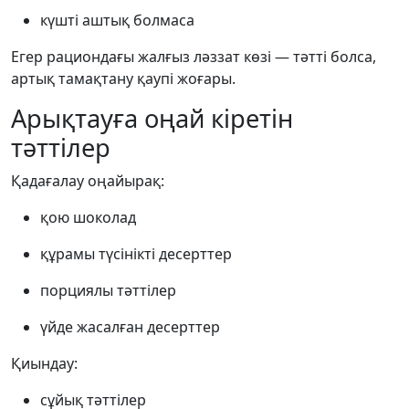
күшті аштық болмаса
Егер рациондағы жалғыз ләззат көзі — тәтті болса,
артық тамақтану қаупі жоғары.
Арықтауға оңай кіретін
тәттілер
Қадағалау оңайырақ:
қою шоколад
құрамы түсінікті десерттер
порциялы тәттілер
үйде жасалған десерттер
Қиындау:
сұйық тәттілер