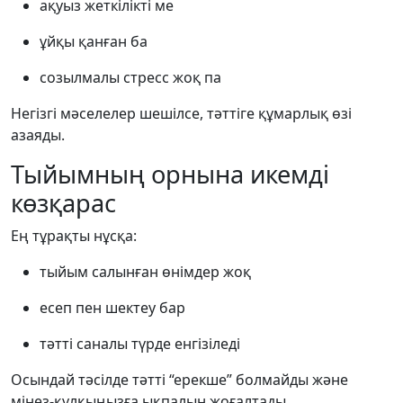
ақуыз жеткілікті ме
ұйқы қанған ба
созылмалы стресс жоқ па
Негізгі мәселелер шешілсе, тәттіге құмарлық өзі
азаяды.
Тыйымның орнына икемді
көзқарас
Ең тұрақты нұсқа:
тыйым салынған өнімдер жоқ
есеп пен шектеу бар
тәтті саналы түрде енгізіледі
Осындай тәсілде тәтті “ерекше” болмайды және
мінез-құлқыңызға ықпалын жоғалтады.