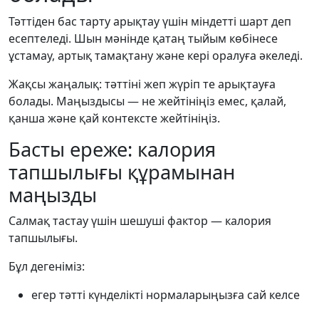
Тәттіден бас тарту арықтау үшін міндетті шарт деп
есептеледі. Шын мәнінде қатаң тыйым көбінесе
ұстамау, артық тамақтану және кері оралуға әкеледі.
Жақсы жаңалық: тәттіні жеп жүріп те арықтауға
болады. Маңыздысы — не жейтініңіз емес, қалай,
қанша және қай контексте жейтініңіз.
Басты ереже: калория
тапшылығы құрамынан
маңызды
Салмақ тастау үшін шешуші фактор — калория
тапшылығы.
Бұл дегеніміз:
егер тәтті күнделікті нормаларыңызға сай келсе