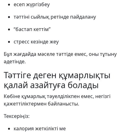
есеп жүргізбеу
тәттіні сыйлық ретінде пайдалану
“бастап кеттім”
стресс кезінде жеу
Бұл жағдайда мәселе тәттіде емес, оны тұтыну
әдетінде.
Тәттіге деген құмарлықты
қалай азайтуға болады
Көбіне құмарлық тәуелділікпен емес, негізгі
қажеттіліктермен байланысты.
Тексеріңіз:
калория жеткілікті ме