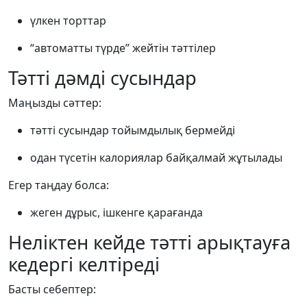
үлкен торттар
“автоматты түрде” жейтін тәттілер
Тәтті дәмді сусындар
Маңызды сәттер:
тәтті сусындар тойымдылық бермейді
одан түсетін калориялар байқалмай жұтылады
Егер таңдау болса:
жеген дұрыс, ішкенге қарағанда
Неліктен кейде тәтті арықтауға
кедергі келтіреді
Басты себептер: