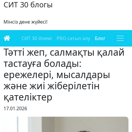
СИТ 30 блогы
Мінсіз дене жүйесі!
СИТ 30 Әлемі
PRO сатып алу
Блог
Тәтті жеп, салмақты қалай
тастауға болады:
ережелері, мысалдары
және жиі жіберілетін
қателіктер
17.01.2026