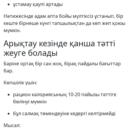
ұстамау қаупі артады
Нәтижесінде адам апта бойы мүлтіксіз ұстанып, бір
кеште бірнеше күнгі тапшылықтан да көп жеп қоюы
мүмкін.
Арықтау кезінде қанша тәтті
жеуге болады
Бәріне ортақ бір сан жоқ, бірақ пайдалы бағыттар
бар.
Көпшілік үшін:
рацион калориясының 10-20 пайызы тәттіге
бөлінуі мүмкін
бұл салмақ төмендеуіне кедергі келтірмейді
Мысал: