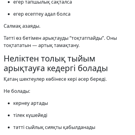
егер тапшылық сақталса
егер есептеу адал болса
Салмақ азаяды.
Тәтті өз бетімен арықтауды “тоқтатпайды”. Оны
тоқтататын — артық тамақтану.
Неліктен толық тыйым
арықтауға кедергі болады
Қатаң шектеулер көбінесе кері әсер береді.
Не болады:
кернеу артады
тілек күшейеді
тәтті сыйлық сияқты қабылданады