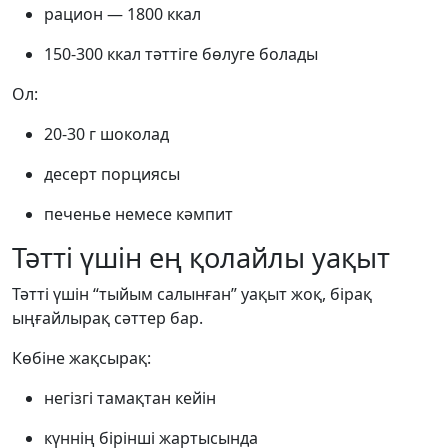
рацион — 1800 ккал
150-300 ккал тәттіге бөлуге болады
Ол:
20-30 г шоколад
десерт порциясы
печенье немесе кәмпит
Тәтті үшін ең қолайлы уақыт
Тәтті үшін “тыйым салынған” уақыт жоқ, бірақ
ыңғайлырақ сәттер бар.
Көбіне жақсырақ:
негізгі тамақтан кейін
күннің бірінші жартысында