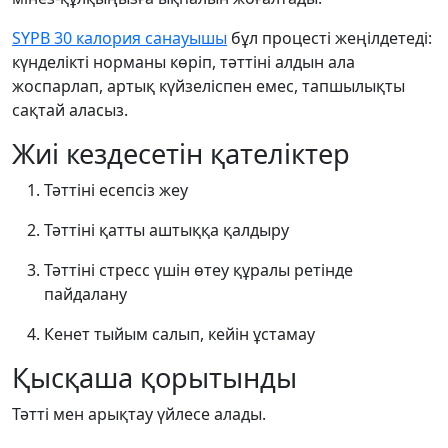
SYPB 30 калория санауышы
бұл процесті жеңілдетеді:
күнделікті норманы көріп, тәттіні алдын ала
жоспарлап, артық күйзеліспен емес, тапшылықты
сақтай аласыз.
Жиі кездесетін қателіктер
Тәттіні есепсіз жеу
Тәттіні қатты аштыққа қалдыру
Тәттіні стресс үшін өтеу құралы ретінде
пайдалану
Кенет тыйым салып, кейін ұстамау
Қысқаша қорытынды
Тәтті мен арықтау үйлесе алады.