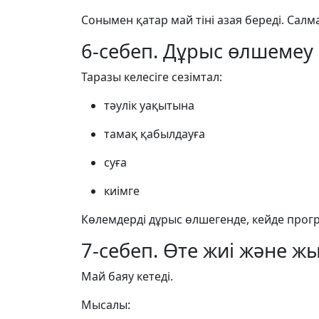
Сонымен қатар май тіні азая береді. Салма
6-себеп. Дұрыс өлшемеу 
Таразы келесіге сезімтал:
тәулік уақытына
тамақ қабылдауға
суға
киімге
Көлемдерді дұрыс өлшегенде, кейде прогр
7-себеп. Өте жиі және жы
Май баяу кетеді.
Мысалы: