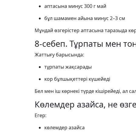
аптасына минус 300 г май
бұл шамамен айына минус 2–3 см
Мұндай өзгерістер аптасына таразыда көр
8-себеп. Тұрпаты мен то
Жаттығу барысында:
тұрпаты жақсарады
кор бұлшықеттері күшейеді
Бел мен іш көрнекі түрде кішірейеді, ал са
Көлемдер азайса, не өзге
Егер:
көлемдер азайса