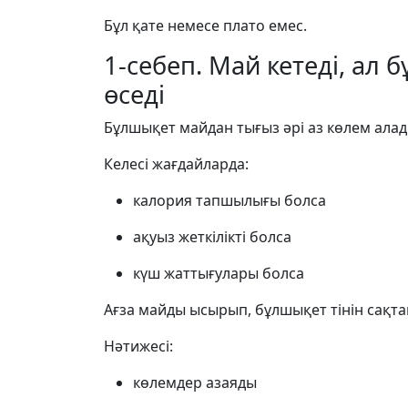
Бұл қате немесе плато емес.
1-себеп. Май кетеді, ал
өседі
Бұлшықет майдан тығыз әрі аз көлем алад
Келесі жағдайларда:
калория тапшылығы болса
ақуыз жеткілікті болса
күш жаттығулары болса
Ағза майды ысырып, бұлшықет тінін сақта
Нәтижесі:
көлемдер азаяды