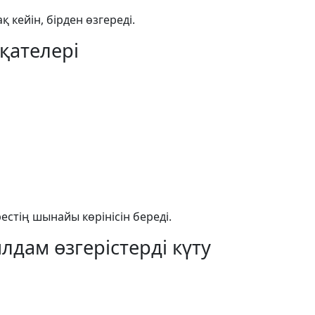
қ кейін, бірден өзгереді.
қателері
естің шынайы көрінісін береді.
лдам өзгерістерді күту