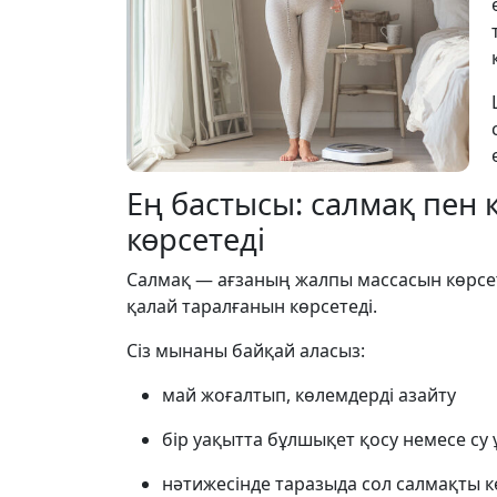
Ең бастысы: салмақ пен 
көрсетеді
Салмақ — ағзаның жалпы массасын көрсет
қалай таралғанын көрсетеді.
Сіз мынаны байқай аласыз:
май жоғалтып, көлемдерді азайту
бір уақытта бұлшықет қосу немесе су 
нәтижесінде таразыда сол салмақты к