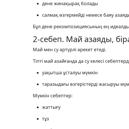
дене жинақырақ болады
салмақ өзгермейді немесе баяу азаяд
Бұл дене рекомпозициясының ең идеалды
2-себеп. Май азаяды, бір
Май мен су әртүрлі әрекет етеді.
Тіпті май азайғанда да су келесі себептерд
уақытша ұсталуы мүмкін
таразыдағы өзгерістерді жасыруы мүм
Мүмкін себептер:
жаттығу
тұз