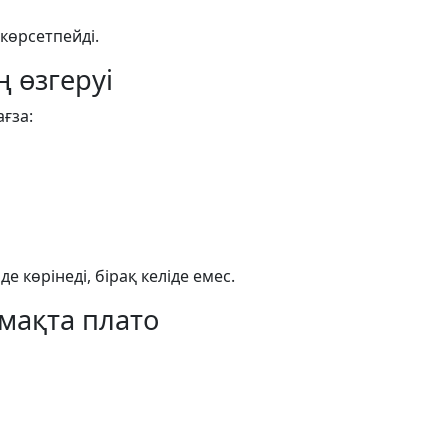
 көрсетпейді.
 өзгеруі
ағза:
е көрінеді, бірақ келіде емес.
лмақта плато