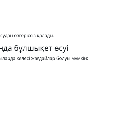
судан өзгеріссіз қалады.
нда бұлшықет өсуі
ларда келесі жағдайлар болуы мүмкін: