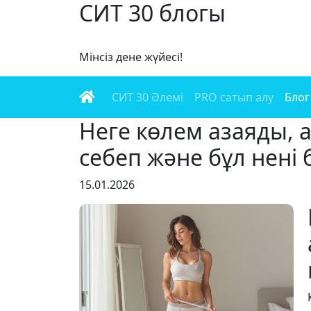
СИТ 30 блогы
Мінсіз дене жүйесі!
СИТ 30 Әлемі
PRO сатып алу
Блог
Неге көлем азаяды, а
себеп және бұл нені б
15.01.2026