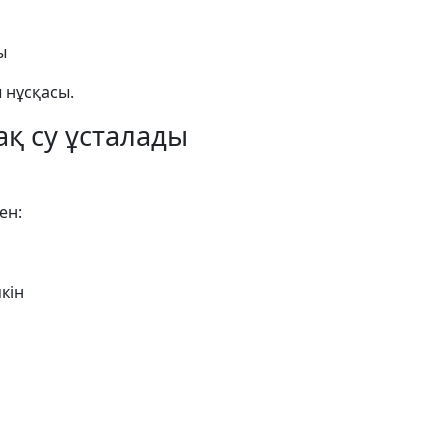
ы
 нұсқасы.
ақ су ұсталады
ен:
кін