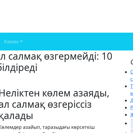
Көмек
л салмақ өзгермейді: 10
ілдіреді
С
с
Неліктен көлем азаяды,
ал салмақ өзгеріссіз
қалады
Ж
Көлемдер азайып, таразыдағы көрсеткіш