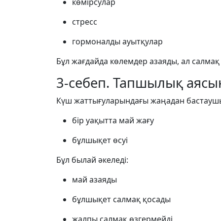
көмірсулар
стресс
гормоналды ауытқулар
Бұл жағдайда көлемдер азаяды, ал салмақ 
3-себеп. Тапшылық аясы
Күш жаттығуларындағы жаңадан бастаушы
бір уақытта май жағу
бұлшықет өсуі
Бұл былай әкеледі:
май азаяды
бұлшықет салмақ қосады
жалпы салмақ өзгермейді