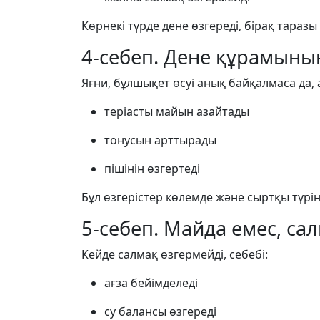
Көрнекі түрде дене өзгереді, бірақ таразы
4-себеп. Дене құрамының
Яғни, бұлшықет өсуі анық байқалмаса да, 
теріасты майын азайтады
тонусын арттырады
пішінін өзгертеді
Бұл өзгерістер көлемде және сыртқы түрінд
5-себеп. Майда емес, са
Кейде салмақ өзгермейді, себебі:
ағза бейімделеді
су балансы өзгереді