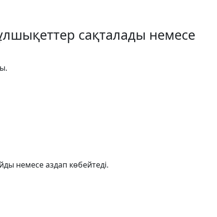
 бұлшықеттер сақталады немесе
ы.
йды немесе аздап көбейтеді.