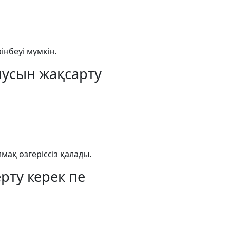
інбеуі мүмкін.
нусын жақсарту
лмақ өзгеріссіз қалады.
рту керек пе