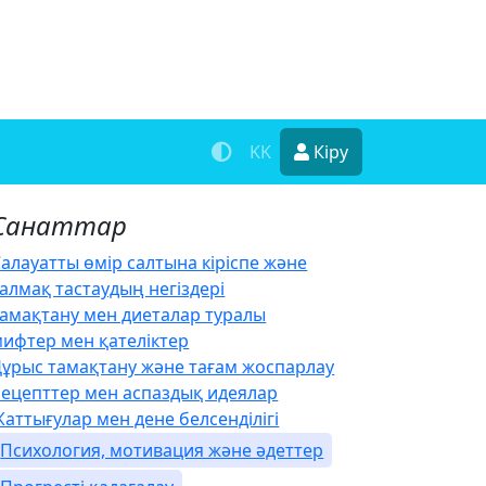
KK
Кіру
Санаттар
алауатты өмір салтына кіріспе және
алмақ тастаудың негіздері
Тамақтану мен диеталар туралы
мифтер мен қателіктер
Дұрыс тамақтану және тағам жоспарлау
Рецепттер мен аспаздық идеялар
аттығулар мен дене белсенділігі
Психология, мотивация және әдеттер