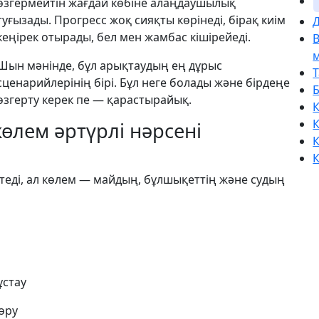
өзгермейтін жағдай көбіне алаңдаушылық
туғызады. Прогресс жоқ сияқты көрінеді, бірақ киім
Д
кеңірек отырады, бел мен жамбас кішірейеді.
Шын мәнінде, бұл арықтаудың ең дұрыс
сценарийлерінің бірі. Бұл неге болады және бірдеңе
өзгерту керек пе — қарастырайық.
К
К
көлем әртүрлі нәрсені
К
К
еді, ал көлем — майдың, бұлшықеттің және судың
ұстау
өру