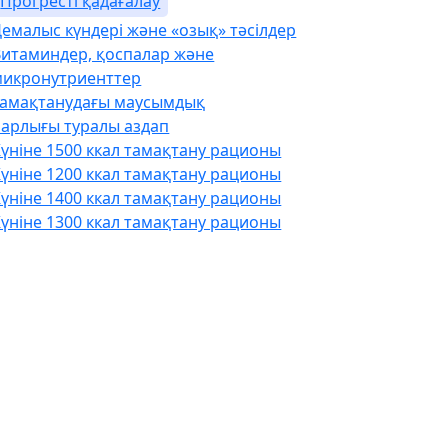
Прогресті қадағалау
емалыс күндері және «озық» тәсілдер
Витаминдер, қоспалар және
микронутриенттер
Тамақтанудағы маусымдық
Барлығы туралы аздап
үніне 1500 ккал тамақтану рационы
үніне 1200 ккал тамақтану рационы
үніне 1400 ккал тамақтану рационы
үніне 1300 ккал тамақтану рационы