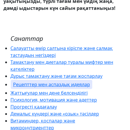
уақытыңызды, түрлі тағам мен үйдің жаңа,
дәмді ыдыстарын күн сайын рақаттаныңыз!
Санаттар
Салауатты өмір салтына кіріспе және салмақ
тастаудың негіздері
Тамақтану мен диеталар туралы мифтер мен
қателіктер
Дұрыс тамақтану және тағам жоспарлау
Рецепттер мен аспаздық идеялар
Жаттығулар мен дене белсенділігі
Психология, мотивация және әдеттер
Прогресті қадағалау
Демалыс күндері және «озық» тәсілдер
Витаминдер, қоспалар және
микронутриенттер