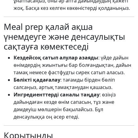
ұнатпасаңыз, оны әр апта дайындаудың қажеті
жоқ. Басқа кез келген көкөністерді қолданыңыз.
Meal prep қалай ақша
үнемдеуге және денсаулықты
сақтауға көмектеседі
Кездейсоқ сатып алулар азаяды
: үйде дайын
өнімдердің жиынтығы бар болғандықтан, дайын
тамақ немесе фастфудты сирек сатып аласыз.
Бөлікті қадағалау
: тағамды бірден бөліп
салсаңыз, артық тамақтанудан қашасыз.
Ингредиенттерді саналы таңдау
: өзіңіз
дайындаған кезде өнім сапасын, тұз және
дәмдеуіш мөлшерін бақылайсыз. Бұл
денсаулыққа оң әсер етеді.
Қорытынды