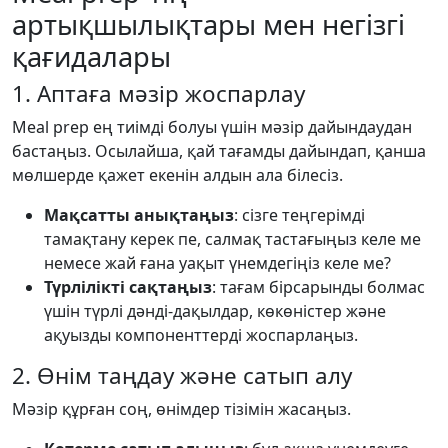
артықшылықтары мен негізгі
қағидалары
1. Аптаға мәзір жоспарлау
Meal prep ең тиімді болуы үшін мәзір дайындаудан
бастаңыз. Осылайша, қай тағамды дайындап, қанша
мөлшерде қажет екенін алдын ала білесіз.
Мақсатты анықтаңыз
: сізге теңгерімді
тамақтану керек пе, салмақ тастағыңыз келе ме
немесе жай ғана уақыт үнемдегіңіз келе ме?
Түрлілікті сақтаңыз
: тағам бірсарынды болмас
үшін түрлі дәнді-дақылдар, көкөністер және
ақуызды компоненттерді жоспарлаңыз.
2. Өнім таңдау және сатып алу
Мәзір құрған соң, өнімдер тізімін жасаңыз.