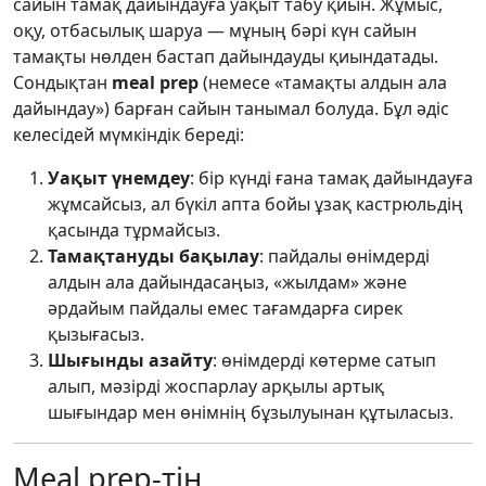
сайын тамақ дайындауға уақыт табу қиын. Жұмыс,
оқу, отбасылық шаруа — мұның бәрі күн сайын
тамақты нөлден бастап дайындауды қиындатады.
Сондықтан
meal prep
(немесе «тамақты алдын ала
дайындау») барған сайын танымал болуда. Бұл әдіс
келесідей мүмкіндік береді:
Уақыт үнемдеу
: бір күнді ғана тамақ дайындауға
жұмсайсыз, ал бүкіл апта бойы ұзақ кастрюльдің
қасында тұрмайсыз.
Тамақтануды бақылау
: пайдалы өнімдерді
алдын ала дайындасаңыз, «жылдам» және
әрдайым пайдалы емес тағамдарға сирек
қызығасыз.
Шығынды азайту
: өнімдерді көтерме сатып
алып, мәзірді жоспарлау арқылы артық
шығындар мен өнімнің бұзылуынан құтыласыз.
Meal prep-тің