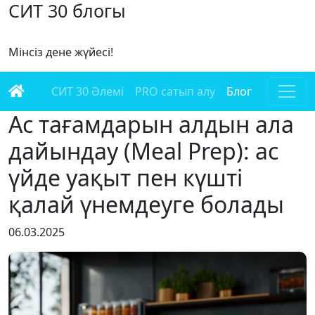
СИТ 30 блогы
Мінсіз дене жүйесі!
СИТ 30 Әлемі
PRO сатып алу
Блог
Ас тағамдарын алдын ала
дайындау (Meal Prep): ас
үйде уақыт пен күшті
қалай үнемдеуге болады
06.03.2025