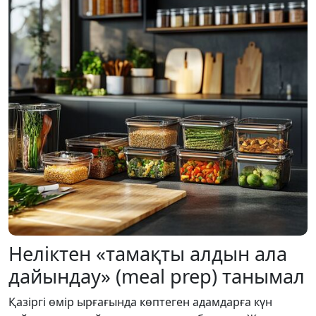
Неліктен «тамақты алдын ала
дайындау» (meal prep) танымал
Қазіргі өмір ырғағында көптеген адамдарға күн