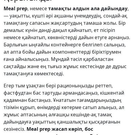
Meal prep
, немесе
тамақты алдын ала дайындау
,
— уақытты, күшті әрі ақшаны үнемдеудің, сондай-ақ
тамақтану сапасын жақсартудың тамаша жолы. Бір
демалыс күнін дәнді-дақыл қайнатып, ет пісіріп
немесе қайнатып, көкөністерді дайын етуге арнаңыз.
Барлығын ыңғайлы контейнерге белгілеп салыңыз,
ал апта бойы дайын компоненттерді біріктірумен
ғана айналысыңыз. Мұндай тәсіл қарбаластан
сақтайды және ең тығыз жұмыс кестесінде де дұрыс
тамақтануға көмектеседі.
Егер тым ұзақтан бері рационыңызды реттеп,
фастфудтан бас тартуды армандасаңыз, кішкентай
қадамнан бастаңыз. Ұнататын тағамдарыңыздың
тізімін құрып, өнімдерді көтерме сатып алыңыз, ал
жұмыс аптасының алғашқы кешінде-ақ тамақ
дайындауға уақыттың қаншалықты қысқарғанын
сезінесіз.
Meal prep жасап көріп, бос