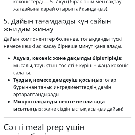
көкөністерді — 5–7 күн (бірақ өнім мен сақтау
жағдайына қарай отырып айқындаңыз).
5. Дайын тағамдарды күн сайын
жылдам жинау
Дайын компоненттер болғанда, толыққанды түскі
немесе кешкі ас жасау бірнеше минут қана алады.
Ақуыз, көкөніс және дақылды біріктіріңіз
:
мысалы, тауықтың төс еті + күріш + жаңа көкөніс
салаты.
Тұздық немесе дәмдеуіш қосыңыз
: олар
бұрыннан таныс ингредиенттердің дәмін
әртараптандырады.
Микротолқынды пеште не плитада
ысытыңыз
: және сіздің ыстық асыңыз дайын!
Сәтті meal prep үшін