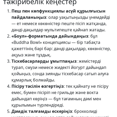
тәжірибелік кеңестер
Пеш пен көпфункциялы асүй құрылғысын
пайдаланыңыз
: олар уақытыңызды үнемдейді
— ет немесе көкөністер пеште пісіп жатқанда,
дәнді-дақылдар мультипеште қайнап жатады.
«Боул»-форматында дайындаңыз
: бұл
«Buddha Bowl» концепциясы — бір табақта
қажеттінің бәрі бар: дәнді-дақылдар, көкөністер,
ақуыз және тұздық.
Тіскебасарларды ұмытпаңыз
: жемістерді
турап, смузи немесе жидекті йогурт дайындап
қойыңыз, сонда зиянды тіскебасар сатып алуға
құмарлық болмайды.
Пісіру тәсілін өзгертіңіз
: тек қайнату не пісіру
емес, бумен пісіріп не грильде және вокта
дайындап көріңіз — бұл тағамның дәмі мен
құрылымын түрлендіреді.
Дәмдік талғамды ескеріңіз
: брокколиді