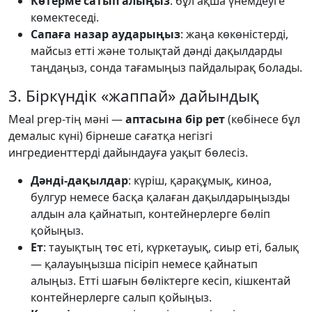
Көтерме сатып алыңыз
: бұл ақша үнемдеуге
көмектеседі.
Сапаға назар аударыңыз
: жаңа көкөністерді,
майсыз етті және толықтай дәнді дақылдарды
таңдаңыз, сонда тағамыңыз пайдалырақ болады.
3. Біркүндік «жаппай» дайындық
Meal prep-тің мәні —
аптасына бір рет
(көбінесе бұл
демалыс күні) бірнеше сағатқа негізгі
ингредиенттерді дайындауға уақыт бөлесіз.
Дәнді-дақылдар
: күріш, қарақұмық, киноа,
булгур немесе басқа қалаған дақылдарыңызды
алдын ала қайнатып, контейнерлерге бөліп
қойыңыз.
Ет
: тауықтың төс еті, күркетауық, сиыр еті, балық
— қалауыңызша пісіріп немесе қайнатып
алыңыз. Етті шағын бөліктерге кесіп, кішкентай
контейнерлерге салып қойыңыз.