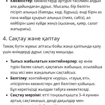
Көкөністер
: көкөністерді әртүрлі тәсілмен алдын
ала дайындаған дұрыс. Мысалы, бір бөлігін
пісіріп алыңыз (баялды, кәді, бұрыш), енді бірін аз
ғана майда қуырып алыңыз (пияз, сәбіз), ал
кейбірін шикі күйде жеңіз (қызанақ, қияр, салат
жапырағы).
4. Сақтау және қаптау
Тамақ бүтін жұмыс аптасы бойы жаңа қалпында қалу
үшін өнімдерді дұрыс сақтау маңызды.
Тығыз жабылатын контейнерлер
: әр өнім
түрін бөлек салып, қақпағын жабыңыз, осылайша
хош иісі мен жаңалығын сақтайсыз.
Белгілеу
: контейнерге «күріш», «тауық еті»,
«пісірілген көкөністер» деп белгілеп қойыңыз.
Бұл керегіңізді жылдам табуға көмектеседі.
Сақтау мерзімі
: етті тоңазытқышта 3–4 күннен
артық сақтамаңыз, дәнді-дақылдар мен