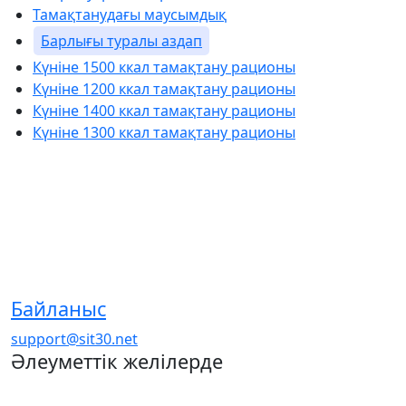
Тамақтанудағы маусымдық
Барлығы туралы аздап
Күніне 1500 ккал тамақтану рационы
Күніне 1200 ккал тамақтану рационы
Күніне 1400 ккал тамақтану рационы
Күніне 1300 ккал тамақтану рационы
Байланыс
support@sit30.net
Әлеуметтік желілерде
Telegram
Max
VK
Facebook
Instagram