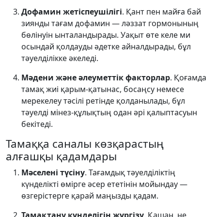
Дофамин жетіспеушілігі
. Қант пен майға бай
зиянды тағам дофамин — ләззат гормонының
бөлінуін ынталандырады. Уақыт өте келе ми
осындай қолдауды әдетке айналдырады, бұл
тәуелділікке әкеледі.
Мәдени және әлеуметтік факторлар
. Қоғамда
тамақ жиі қарым-қатынас, босаңсу немесе
мерекелеу тәсілі ретінде қолданылады, бұл
тәуелді мінез-құлықтың одан әрі қалыптасуын
бекітеді.
Тамаққа саналы көзқарастың
алғашқы қадамдары
Мәселені түсіну
. Тағамдық тәуелділіктің
күнделікті өмірге әсер ететінін мойындау —
өзгерістерге қарай маңызды қадам.
Тамақтану күнделігін жүргізу
. Қашан, не