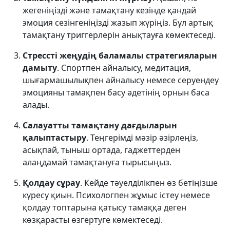
жегеніңізді және тамақтану кезінде қандай
эмоция сезінгеніңізді жазып жүріңіз. Бұл артық
тамақтану триггерлерін анықтауға көмектеседі.
Стрессті жеңудің баламалы стратегияларын
дамыту
. Спортпен айналысу, медитация,
шығармашылықпен айналысу немесе серуендеу
эмоцияны тамақпен басу әдетінің орнын баса
алады.
Салауатты тамақтану дағдыларын
қалыптастыру
. Теңгерімді мәзір әзірлеңіз,
асықпай, тыныш ортада, гаджеттерден
алаңдамай тамақтануға тырысыңыз.
Қолдау сұрау
. Кейде тәуелділікпен өз бетіңізше
күресу қиын. Психологпен жұмыс істеу немесе
қолдау топтарына қатысу тамаққа деген
көзқарасты өзгертуге көмектеседі.