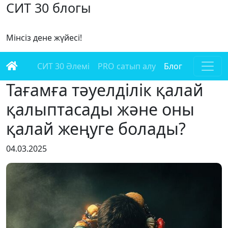
СИТ 30 блогы
Мінсіз дене жүйесі!
СИТ 30 Әлемі
PRO сатып алу
Блог
Тағамға тәуелділік қалай
қалыптасады және оны
қалай жеңуге болады?
04.03.2025