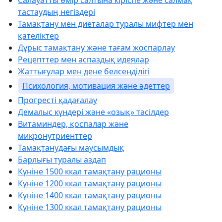
Салауатты өмір салтына кіріспе және салмақ
тастаудың негіздері
Тамақтану мен диеталар туралы мифтер мен
қателіктер
Дұрыс тамақтану және тағам жоспарлау
Рецепттер мен аспаздық идеялар
Жаттығулар мен дене белсенділігі
Психология, мотивация және әдеттер
Прогресті қадағалау
Демалыс күндері және «озық» тәсілдер
Витаминдер, қоспалар және
микронутриенттер
Тамақтанудағы маусымдық
Барлығы туралы аздап
Күніне 1500 ккал тамақтану рационы
Күніне 1200 ккал тамақтану рационы
Күніне 1400 ккал тамақтану рационы
Күніне 1300 ккал тамақтану рационы