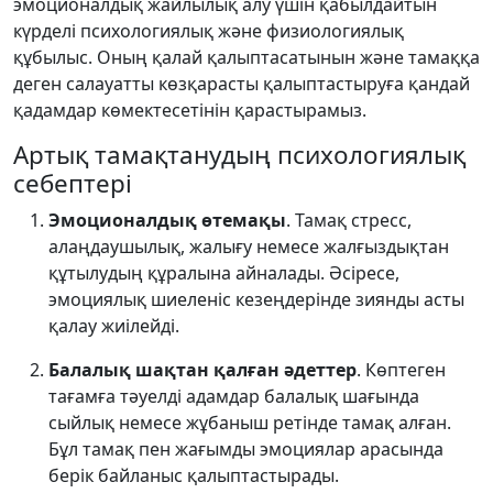
эмоционалдық жайлылық алу үшін қабылдайтын
күрделі психологиялық және физиологиялық
құбылыс. Оның қалай қалыптасатынын және тамаққа
деген салауатты көзқарасты қалыптастыруға қандай
қадамдар көмектесетінін қарастырамыз.
Артық тамақтанудың психологиялық
себептері
Эмоционалдық өтемақы
. Тамақ стресс,
алаңдаушылық, жалығу немесе жалғыздықтан
құтылудың құралына айналады. Әсіресе,
эмоциялық шиеленіс кезеңдерінде зиянды асты
қалау жиілейді.
Балалық шақтан қалған әдеттер
. Көптеген
тағамға тәуелді адамдар балалық шағында
сыйлық немесе жұбаныш ретінде тамақ алған.
Бұл тамақ пен жағымды эмоциялар арасында
берік байланыс қалыптастырады.