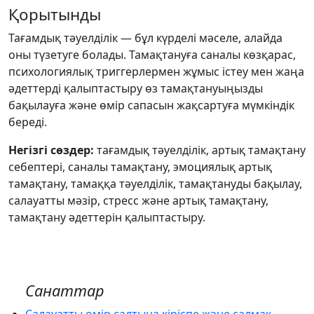
Қорытынды
Тағамдық тәуелділік — бұл күрделі мәселе, алайда
оны түзетуге болады. Тамақтануға саналы көзқарас,
психологиялық триггерлермен жұмыс істеу мен жаңа
әдеттерді қалыптастыру өз тамақтануыңызды
бақылауға және өмір сапасын жақсартуға мүмкіндік
береді.
Негізгі сөздер:
тағамдық тәуелділік, артық тамақтану
себептері, саналы тамақтану, эмоциялық артық
тамақтану, тамаққа тәуелділік, тамақтануды бақылау,
салауатты мәзір, стресс және артық тамақтану,
тамақтану әдеттерін қалыптастыру.
Санаттар