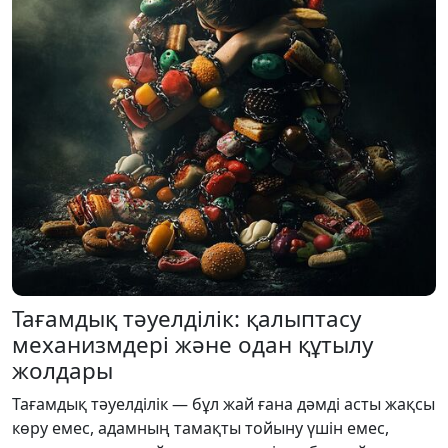
Тағамдық тәуелділік: қалыптасу
механизмдері және одан құтылу
жолдары
Тағамдық тәуелділік — бұл жай ғана дәмді асты жақсы
көру емес, адамның тамақты тойыну үшін емес,