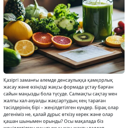
Қазіргі заманғы әлемде денсаулыққа қамқорлық
жасау және өзіңізді жақсы формада ұстау барған
сайын маңызды бола түсуде. Салмақты сақтау мен
жалпы хал-ахуалды жақсартудың кең тараған
тәсілдерінің бірі – жеңілдетілген күндер. Бірақ олар
дегеніміз не, қалай дұрыс өткізу керек және олар
қашан шынымен орынды? Осы мақалада біз