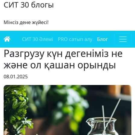
СИТ 30 блогы
Мінсіз дене жүйесі!
СИТ 30 Әлемі
PRO сатып алу
Блог
Разгрузу күн дегеніміз не
және ол қашан орынды
08.01.2025