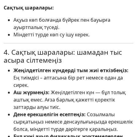
Сақтық шаралары:
Ақуыз көп болғанда бүйрек пен бауырға
ауыртпалық түседі.
Міндетті түрде көп су ішу керек.
4. Сақтық шаралары: шамадан тыс
асыра сілтемеңіз
Жеңілдетілген күндерді тым жиі өткізбеңіз:
Ең тиімдісі – аптасына бір рет немесе одан да
сирек.
Аш жүрмеңіз:
Жеңілдетілген күн — бұл толық
аштық емес. Ағза барлық қажетті қоректік
заттарды алуы тиіс.
Дене ерекшелігін есептеңіз:
Созылмалы
сырқатыңыз немесе денсаулығыңызда ерекшелік
болса, міндетті түрде дәрігерге қаралыңыз.
Бұл күні ауыр физикалық жүктемелерден