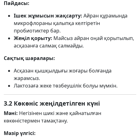
Пайдасы:
Ішек жұмысын жақсарту:
Айран құрамында
микрофлораны қалыпқа келтіретін
пробиотиктер бар.
Жеңіл қорыту:
Майсыз айран оңай қорытылып,
асқазанға салмақ салмайды.
Сақтық шаралары:
Асқазан қышқылдығы жоғары болғанда
жарамсыз.
Лактозаға жеке төзбеушілік болуы мүмкін.
3.2 Көкөніс жеңілдетілген күні
Мәні:
Негізінен шикі және қайнатылған
көкөністермен тамақтану.
Мәзір үлгісі: