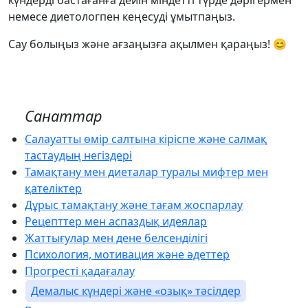
күндерді бастағанға дейін міндетті түрде дәрігермен
немесе диетологпен кеңесуді ұмытпаңыз.
Сау болыңыз және ағзаңызға ақылмен қараңыз! 😊
Санаттар
Салауатты өмір салтына кіріспе және салмақ
тастаудың негіздері
Тамақтану мен диеталар туралы мифтер мен
қателіктер
Дұрыс тамақтану және тағам жоспарлау
Рецепттер мен аспаздық идеялар
Жаттығулар мен дене белсенділігі
Психология, мотивация және әдеттер
Прогресті қадағалау
Демалыс күндері және «озық» тәсілдер