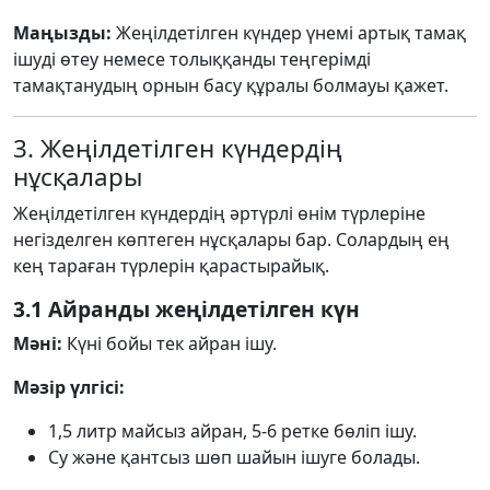
Маңызды:
Жеңілдетілген күндер үнемі артық тамақ
ішуді өтеу немесе толыққанды теңгерімді
тамақтанудың орнын басу құралы болмауы қажет.
3. Жеңілдетілген күндердің
нұсқалары
Жеңілдетілген күндердің әртүрлі өнім түрлеріне
негізделген көптеген нұсқалары бар. Солардың ең
кең тараған түрлерін қарастырайық.
3.1 Айранды жеңілдетілген күн
Мәні:
Күні бойы тек айран ішу.
Мәзір үлгісі:
1,5 литр майсыз айран, 5-6 ретке бөліп ішу.
Су және қантсыз шөп шайын ішуге болады.