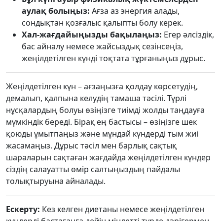
аулақ болыңыз:
Ағза аз энергия алады,
сондықтан қозғалыс қалыпты болу керек.
Хал-жағдайыңызды бақылаңыз:
Егер әлсіздік,
бас айналу немесе жайсыздық сезінсеңіз,
жеңілдетілген күнді тоқтата тұрғаныңыз дұрыс.
Жеңілдетілген күн – ағзаңызға қолдау көрсетудің,
демалып, қалпына келудің тамаша тәсілі. Түрлі
нұсқалардың болуы өзіңізге тиімді жолды таңдауға
мүмкіндік береді. Бірақ ең бастысы – өзіңізге шек
қоюды ұмытпаңыз және мұндай күндерді тым жиі
жасамаңыз. Дұрыс тәсіл мен барлық сақтық
шараларын сақтаған жағдайда жеңілдетілген күндер
сіздің салауатты өмір салтыңыздың пайдалы
толықтыруына айналады.
Ескерту:
Кез келген диетаны немесе жеңілдетілген