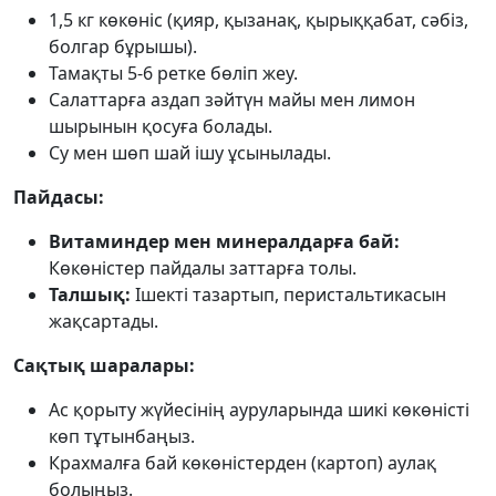
1,5 кг көкөніс (қияр, қызанақ, қырыққабат, сәбіз,
болгар бұрышы).
Тамақты 5-6 ретке бөліп жеу.
Салаттарға аздап зәйтүн майы мен лимон
шырынын қосуға болады.
Су мен шөп шай ішу ұсынылады.
Пайдасы:
Витаминдер мен минералдарға бай:
Көкөністер пайдалы заттарға толы.
Талшық:
Ішекті тазартып, перистальтикасын
жақсартады.
Сақтық шаралары:
Ас қорыту жүйесінің ауруларында шикі көкөністі
көп тұтынбаңыз.
Крахмалға бай көкөністерден (картоп) аулақ
болыңыз.