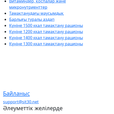
Витаминдер, қоспалар және
микронутриенттер
Тамақтанудағы маусымдық
Барлығы туралы аздап
Күніне 1500 ккал тамақтану рационы
Күніне 1200 ккал тамақтану рационы
Күніне 1400 ккал тамақтану рационы
Күніне 1300 ккал тамақтану рационы
Байланыс
support@sit30.net
Әлеуметтік желілерде