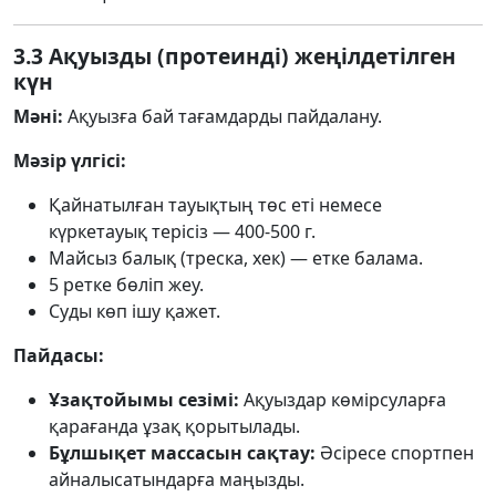
3.3 Ақуызды (протеинді) жеңілдетілген
күн
Мәні:
Ақуызға бай тағамдарды пайдалану.
Мәзір үлгісі:
Қайнатылған тауықтың төс еті немесе
күркетауық терісіз — 400-500 г.
Майсыз балық (треска, хек) — етке балама.
5 ретке бөліп жеу.
Суды көп ішу қажет.
Пайдасы:
Ұзақтойымы сезімі:
Ақуыздар көмірсуларға
қарағанда ұзақ қорытылады.
Бұлшықет массасын сақтау:
Әсіресе спортпен
айналысатындарға маңызды.