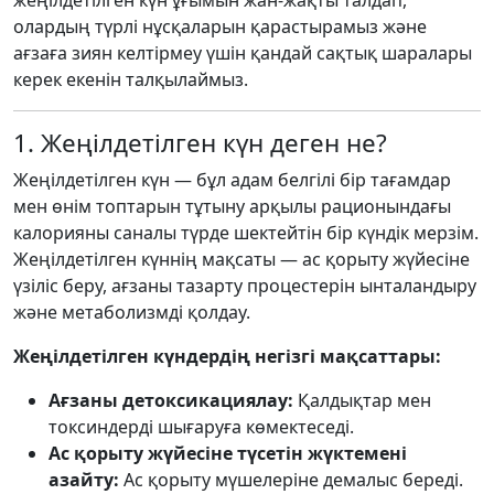
жеңілдетілген күн ұғымын жан-жақты талдап,
олардың түрлі нұсқаларын қарастырамыз және
ағзаға зиян келтірмеу үшін қандай сақтық шаралары
керек екенін талқылаймыз.
1. Жеңілдетілген күн деген не?
Жеңілдетілген күн — бұл адам белгілі бір тағамдар
мен өнім топтарын тұтыну арқылы рационындағы
калорияны саналы түрде шектейтін бір күндік мерзім.
Жеңілдетілген күннің мақсаты — ас қорыту жүйесіне
үзіліс беру, ағзаны тазарту процестерін ынталандыру
және метаболизмді қолдау.
Жеңілдетілген күндердің негізгі мақсаттары:
Ағзаны детоксикациялау:
Қалдықтар мен
токсиндерді шығаруға көмектеседі.
Ас қорыту жүйесіне түсетін жүктемені
азайту:
Ас қорыту мүшелеріне демалыс береді.