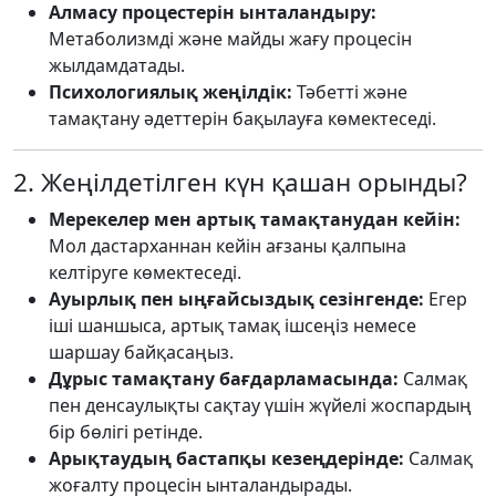
Алмасу процестерін ынталандыру:
Метаболизмді және майды жағу процесін
жылдамдатады.
Психологиялық жеңілдік:
Тәбетті және
тамақтану әдеттерін бақылауға көмектеседі.
2. Жеңілдетілген күн қашан орынды?
Мерекелер мен артық тамақтанудан кейін:
Мол дастарханнан кейін ағзаны қалпына
келтіруге көмектеседі.
Ауырлық пен ыңғайсыздық сезінгенде:
Егер
іші шаншыса, артық тамақ ішсеңіз немесе
шаршау байқасаңыз.
Дұрыс тамақтану бағдарламасында:
Салмақ
пен денсаулықты сақтау үшін жүйелі жоспардың
бір бөлігі ретінде.
Арықтаудың бастапқы кезеңдерінде:
Салмақ
жоғалту процесін ынталандырады.