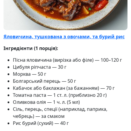
Яловичина, тушкована з овочами, та бурий рис
Інгредієнти (1 порція):
Пісна яловичина (вирізка або філе) — 100–120 г
Цибуля ріпчаста — 30 г
Морква — 50 г
Болгарський перець — 50 г
Кабачок або баклажан (за бажанням) — 70 г
Томатна паста — 1 ст. л. (приблизно 20 г)
Оливкова олія — 1 ч. л. (5 мл)
Сіль, перець, спеції (наприклад, паприка,
чебрець) — за смаком
Рис бурий (сухий) — 40 г