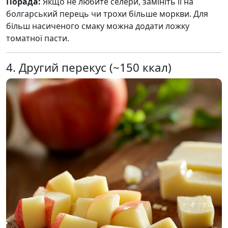
Порада:
Якщо не любите селери, замініть її на
болгарський перець чи трохи більше моркви. Для
більш насиченого смаку можна додати ложку
томатної пасти.
4. Другий перекус (~150 ккал)