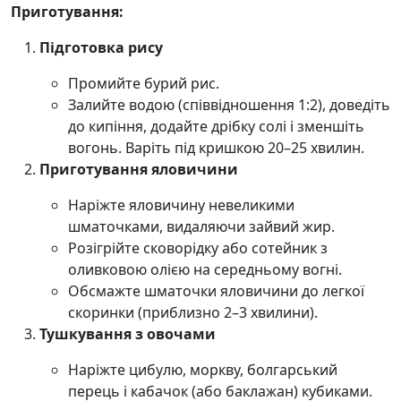
Приготування:
Підготовка рису
Промийте бурий рис.
Залийте водою (співвідношення 1:2), доведіть
до кипіння, додайте дрібку солі і зменшіть
вогонь. Варіть під кришкою 20–25 хвилин.
Приготування яловичини
Наріжте яловичину невеликими
шматочками, видаляючи зайвий жир.
Розігрійте сковорідку або сотейник з
оливковою олією на середньому вогні.
Обсмажте шматочки яловичини до легкої
скоринки (приблизно 2–3 хвилини).
Тушкування з овочами
Наріжте цибулю, моркву, болгарський
перець і кабачок (або баклажан) кубиками.