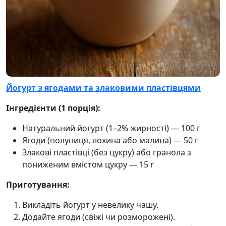
Йогурт з ягодами та злаковими пластівцями
Інгредієнти (1 порція):
Натуральний йогурт (1–2% жирності) — 100 г
Ягоди (полуниця, лохина або малина) — 50 г
Злакові пластівці (без цукру) або гранола з
пониженим вмістом цукру — 15 г
Приготування:
Викладіть йогурт у невелику чашу.
Додайте ягоди (свіжі чи розморожені).