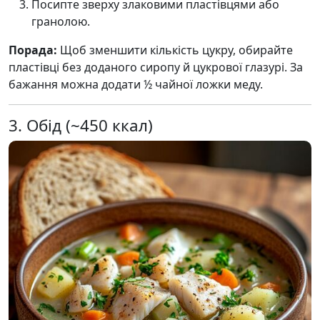
Посипте зверху злаковими пластівцями або
гранолою.
Порада:
Щоб зменшити кількість цукру, обирайте
пластівці без доданого сиропу й цукрової глазурі. За
бажання можна додати ½ чайної ложки меду.
3. Обід (~450 ккал)