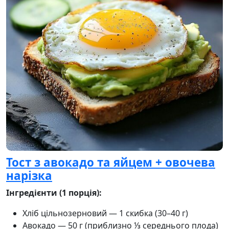
Тост з авокадо та яйцем + овочева
нарізка
Інгредієнти (1 порція):
Хліб цільнозерновий — 1 скибка (30–40 г)
Авокадо — 50 г (приблизно ⅓ середнього плода)