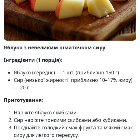
Яблуко з невеликим шматочком сиру
Інгредієнти (1 порція):
Яблуко (середнє) — 1 шт. (приблизно 150 г)
Сир (низької жирності, приблизно 10–17% жиру)
— 20 г
Приготування:
Наріжте яблуко скибками.
Сир наріжте тонкими скибками або кубиками.
Поєднайте солодкий смак фрукта та м’який смак
сиру для легкого перекусу.