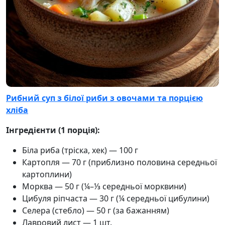
Рибний суп з білої риби з овочами та порцією
хліба
Інгредієнти (1 порція):
Біла риба (тріска, хек) — 100 г
Картопля — 70 г (приблизно половина середньої
картоплини)
Морква — 50 г (¼–⅓ середньої морквини)
Цибуля ріпчаста — 30 г (¼ середньої цибулини)
Селера (стебло) — 50 г (за бажанням)
Лавровий лист — 1 шт.