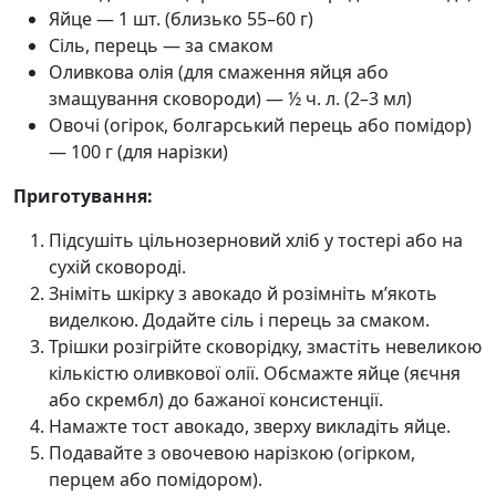
Яйце — 1 шт. (близько 55–60 г)
Сіль, перець — за смаком
Оливкова олія (для смаження яйця або
змащування сковороди) — ½ ч. л. (2–3 мл)
Овочі (огірок, болгарський перець або помідор)
— 100 г (для нарізки)
Приготування:
Підсушіть цільнозерновий хліб у тостері або на
сухій сковороді.
Зніміть шкірку з авокадо й розімніть м’якоть
виделкою. Додайте сіль і перець за смаком.
Трішки розігрійте сковорідку, змастіть невеликою
кількістю оливкової олії. Обсмажте яйце (яєчня
або скрембл) до бажаної консистенції.
Намажте тост авокадо, зверху викладіть яйце.
Подавайте з овочевою нарізкою (огірком,
перцем або помідором).