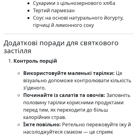
Сухарики з цільнозернового хліба
Тертий пармезан
Соус на основі натурального йогурту,
гірчиці й лимонного соку
Додаткові поради для святкового
застілля
Контроль порцій
Використовуйте маленькі тарілки:
Це
візуально допоможе контролювати кількість
з’їденого.
Починайте із салатів та овочів:
Заповніть
половину тарілки корисними продуктами
перед тим, як переходити до більш
калорійних страв.
Їжте повільно:
Ретельно пережовуйте їжу й
насолоджуйтеся смаком — це сприяє