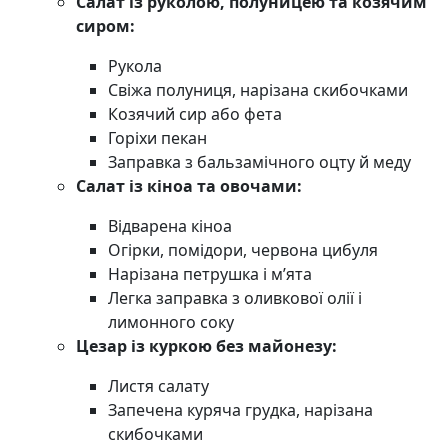
Салат із руколою, полуницею та козячим
сиром:
Рукола
Свіжа полуниця, нарізана скибочками
Козячий сир або фета
Горіхи пекан
Заправка з бальзамічного оцту й меду
Салат із кіноа та овочами:
Відварена кіноа
Огірки, помідори, червона цибуля
Нарізана петрушка і м’ята
Легка заправка з оливкової олії і
лимонного соку
Цезар із куркою без майонезу:
Листя салату
Запечена куряча грудка, нарізана
скибочками