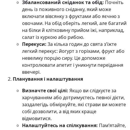
Збалансований сніданок та обід:
Почніть
день із поживного сніданку, який може
включати вівсянку з фруктами або яєчню з
овочами. На обід оберіть легкий, але багатий
на білки й клітковину прийом їжі, наприклад,
салат із куркою або рибою.
Перекуси:
За кілька годин до свята з’їжте
легкий перекус: йогурт з горіхами, фрукт або
невелику порцію сиру. Це допоможе
контролювати апетит і уникнути переїдання
ввечері.
Планування і налаштування
Визначте свої цілі:
Якщо ви слідкуєте за
харчуванням або дотримуєтесь певної дієти,
заздалегідь обміркуйте, які страви ви можете
собі дозволити, а від яких краще
відмовитися.
Налаштуйтесь на спілкування:
Пам’ятайте,