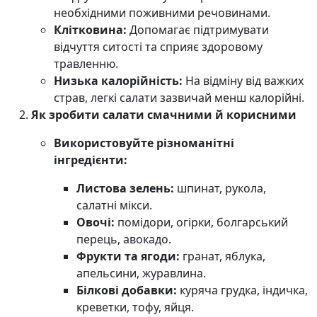
необхідними поживними речовинами.
Клітковина:
Допомагає підтримувати
відчуття ситості та сприяє здоровому
травленню.
Низька калорійність:
На відміну від важких
страв, легкі салати зазвичай менш калорійні.
Як зробити салати смачними й корисними
Використовуйте різноманітні
інгредієнти:
Листова зелень:
шпинат, рукола,
салатні мікси.
Овочі:
помідори, огірки, болгарський
перець, авокадо.
Фрукти та ягоди:
гранат, яблука,
апельсини, журавлина.
Білкові добавки:
куряча грудка, індичка,
креветки, тофу, яйця.