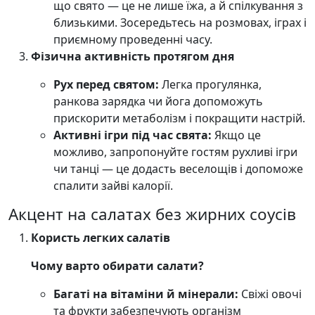
що свято — це не лише їжа, а й спілкування з
близькими. Зосередьтесь на розмовах, іграх і
приємному проведенні часу.
Фізична активність протягом дня
Рух перед святом:
Легка прогулянка,
ранкова зарядка чи йога допоможуть
прискорити метаболізм і покращити настрій.
Активні ігри під час свята:
Якщо це
можливо, запропонуйте гостям рухливі ігри
чи танці — це додасть веселощів і допоможе
спалити зайві калорії.
Акцент на салатах без жирних соусів
Користь легких салатів
Чому варто обирати салати?
Багаті на вітаміни й мінерали:
Свіжі овочі
та фрукти забезпечують організм