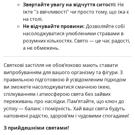
Звертайте увагу на відчуття ситості:
Не
їжте "з ввічливості" чи просто тому, що їжа є
на столі.
Не відчувайте провини:
Дозволяйте собі
насолоджуватися улюбленими стравами в
розумних кількостях. Свято — це час радості,
а не обмежень.
Святкові застілля не обов’язково мають ставати
випробуванням для вашого організму та фігури. З
правильною підготовкою й усвідомленим підходом
ви зможете насолоджуватися смачною їжею,
спілкуванням і атмосферою свята без зайвих
переживань про наслідки. Пам’ятайте, що ключ до
успіху — баланс і помірність. Хай ваші свята будуть
наповнені радістю, здоров’ям і чудовими спогадами!
З прийдешніми святами!