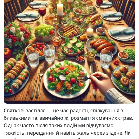
Святкові застілля — це час радості, спілкування з
близькими та, звичайно ж, розмаїття смачних страв.
Однак часто після таких подій ми відчуваємо
тяжкість, переїдання й навіть жаль через з’їдене. Як