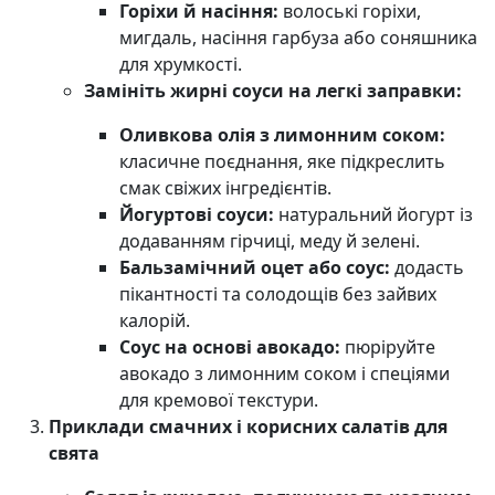
Горіхи й насіння:
волоські горіхи,
мигдаль, насіння гарбуза або соняшника
для хрумкості.
Замініть жирні соуси на легкі заправки:
Оливкова олія з лимонним соком:
класичне поєднання, яке підкреслить
смак свіжих інгредієнтів.
Йогуртові соуси:
натуральний йогурт із
додаванням гірчиці, меду й зелені.
Бальзамічний оцет або соус:
додасть
пікантності та солодощів без зайвих
калорій.
Соус на основі авокадо:
пюріруйте
авокадо з лимонним соком і спеціями
для кремової текстури.
Приклади смачних і корисних салатів для
свята