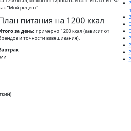
на 1200 ккал, можно копировать и вносить в СИТ 30
как “Мой рецепт”.
План питания на 1200 ккал
Итого за день:
примерно 1200 ккал (зависит от
О
брендов и точности взвешивания).
Р
Р
Завтрак
Р
ами
Р
гкий)