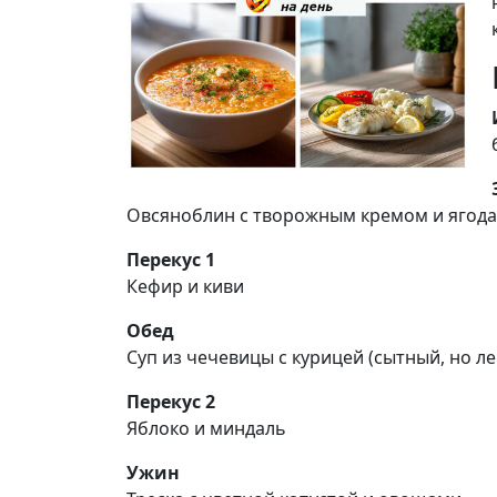
Овсяноблин с творожным кремом и ягод
Перекус 1
Кефир и киви
Обед
Суп из чечевицы с курицей (сытный, но ле
Перекус 2
Яблоко и миндаль
Ужин