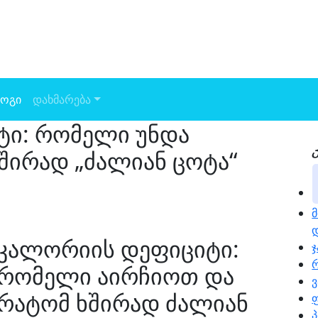
ოგი
დახმარება
ტი: რომელი უნდა
შირად „ძალიან ცოტა“
მ
დ
კალორიის დეფიციტი:
ჯ
რომელი აირჩიოთ და
ვ
რატომ ხშირად ძალიან