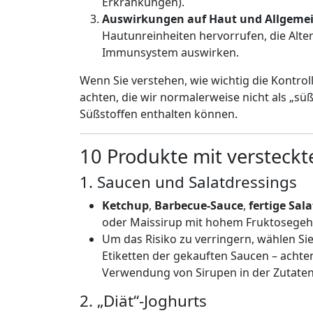
Erkrankungen).
Auswirkungen auf Haut und Allgeme
Hautunreinheiten hervorrufen, die Alte
Immunsystem auswirken.
Wenn Sie verstehen, wie wichtig die Kontrol
achten, die wir normalerweise nicht als „sü
Süßstoffen enthalten können.
10 Produkte mit versteck
1. Saucen und Salatdressings
Ketchup
,
Barbecue-Sauce
,
fertige Sal
oder Maissirup mit hohem Fruktosegeha
Um das Risiko zu verringern, wählen Si
Etiketten der gekauften Saucen – achte
Verwendung von Sirupen in der Zutatenl
2. „Diät“-Joghurts