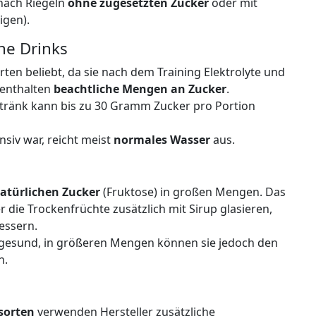
 nach Riegeln
ohne zugesetzten Zucker
oder mit
igen).
he Drinks
rten beliebt, da sie nach dem Training Elektrolyte und
n enthalten
beachtliche Mengen an Zucker
.
etränk kann bis zu 30 Gramm Zucker pro Portion
siv war, reicht meist
normales Wasser
aus.
atürlichen Zucker
(Fruktose) in großen Mengen. Das
r die Trockenfrüchte zusätzlich mit Sirup glasieren,
essern.
t gesund, in größeren Mengen können sie jedoch den
n.
sorten
verwenden Hersteller zusätzliche