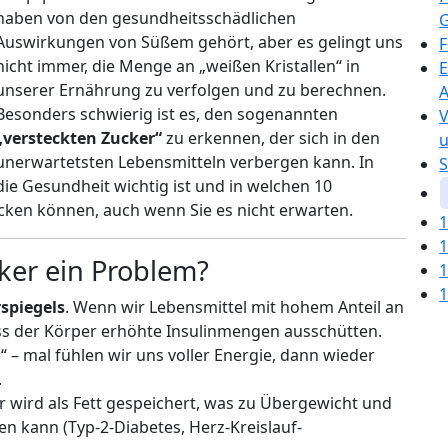
haben von den gesundheitsschädlichen
Auswirkungen von Süßem gehört, aber es gelingt uns
F
nicht immer, die Menge an „weißen Kristallen“ in
E
unserer Ernährung zu verfolgen und zu berechnen.
A
Besonders schwierig ist es, den sogenannten
V
„versteckten Zucker“
zu erkennen, der sich in den
u
unerwartetsten Lebensmitteln verbergen kann. In
S
die Gesundheit wichtig ist und in welchen 10
ecken können, auch wenn Sie es nicht erwarten.
1
1
ker ein Problem?
1
1
spiegels
. Wenn wir Lebensmittel mit hohem Anteil an
ss der Körper erhöhte Insulinmengen ausschütten.
 – mal fühlen wir uns voller Energie, dann wieder
.
er wird als Fett gespeichert, was zu Übergewicht und
 kann (Typ-2-Diabetes, Herz-Kreislauf-