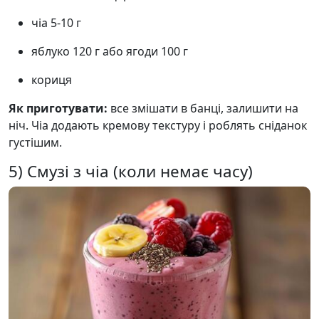
чіа 5-10 г
яблуко 120 г або ягоди 100 г
кориця
Як приготувати:
все змішати в банці, залишити на
ніч. Чіа додають кремову текстуру і роблять сніданок
густішим.
5) Смузі з чіа (коли немає часу)