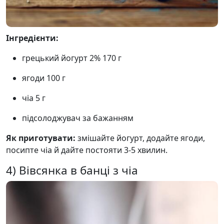
Інгредієнти:
грецький йогурт 2% 170 г
ягоди 100 г
чіа 5 г
підсолоджувач за бажанням
Як приготувати:
змішайте йогурт, додайте ягоди,
посипте чіа й дайте постояти 3-5 хвилин.
4) Вівсянка в банці з чіа