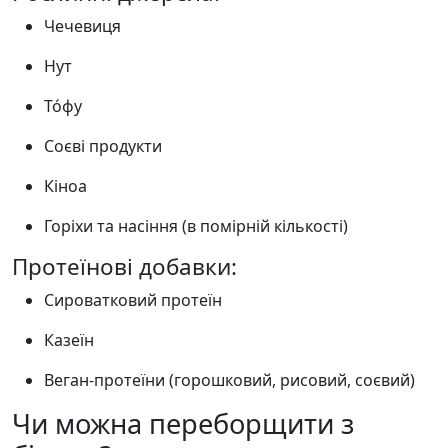
Чечевиця
Нут
То́фу
Соєві продукти
Кіноа
Горіхи та насіння (в помірній кількості)
Протеїнові добавки:
Сироватковий протеїн
Казеїн
Веган-протеїни (горошковий, рисовий, соєвий)
Чи можна переборщити з