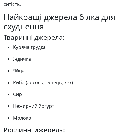
ситість.
Найкращі джерела білка для
схуднення
Тваринні джерела:
Куряча грудка
Індичка
Яйця
Риба (лосось, тунець, хек)
Сир
Нежирний йогурт
Молоко
Рослинні джерела: