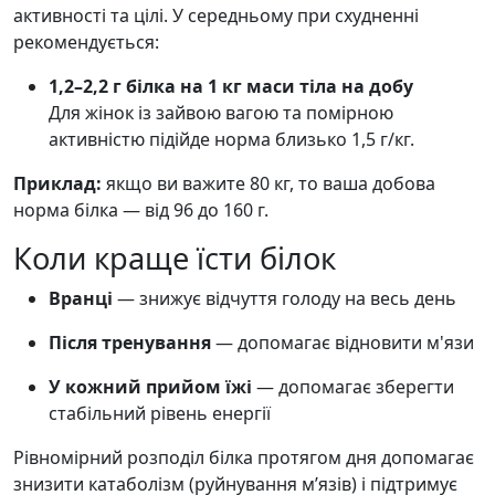
активності та цілі. У середньому при схудненні
рекомендується:
1,2–2,2 г білка на 1 кг маси тіла на добу
Для жінок із зайвою вагою та помірною
активністю підійде норма близько 1,5 г/кг.
Приклад:
якщо ви важите 80 кг, то ваша добова
норма білка — від 96 до 160 г.
Коли краще їсти білок
Вранці
— знижує відчуття голоду на весь день
Після тренування
— допомагає відновити м'язи
У кожний прийом їжі
— допомагає зберегти
стабільний рівень енергії
Рівномірний розподіл білка протягом дня допомагає
знизити катаболізм (руйнування мʼязів) і підтримує