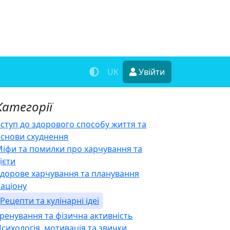
UK
Увійти
Категорії
ступ до здорового способу життя та
основи схуднення
іфи та помилки про харчування та
ієти
Здорове харчування та планування
раціону
Рецепти та кулінарні ідеї
ренування та фізична активність
сихологія, мотивація та звички