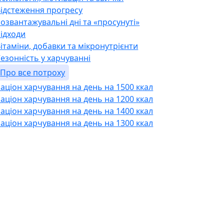
Відстеження прогресу
озвантажувальні дні та «просунуті»
ідходи
ітаміни, добавки та мікронутрієнти
езонність у харчуванні
Про все потроху
аціон харчування на день на 1500 ккал
аціон харчування на день на 1200 ккал
аціон харчування на день на 1400 ккал
аціон харчування на день на 1300 ккал