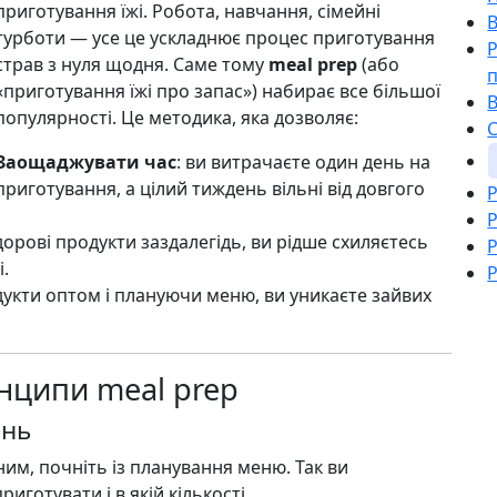
приготування їжі. Робота, навчання, сімейні
турботи — усе це ускладнює процес приготування
Р
страв з нуля щодня. Саме тому
meal prep
(або
п
«приготування їжі про запас») набирає все більшої
В
популярності. Це методика, яка дозволяє:
С
Заощаджувати час
: ви витрачаєте один день на
приготування, а цілий тиждень вільні від довгого
Р
Р
дорові продукти заздалегідь, ви рідше схиляєтесь
Р
і.
Р
дукти оптом і плануючи меню, ви уникаєте зайвих
нципи meal prep
ень
м, почніть із планування меню. Так ви
иготувати і в якій кількості.