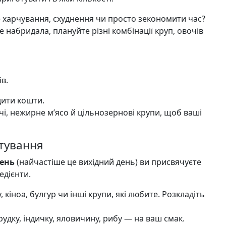
е харчування, схуднення чи просто зекономити час?
е набридала, плануйте різні комбінації круп, овочів
в.
дити кошти.
очі, нежирне м’ясо й цільнозернові крупи, щоб ваші
тування
день
(найчастіше це вихідний день) ви присвячуєте
едієнти.
у, кіноа, булгур чи інші крупи, які любите. Розкладіть
грудку, індичку, яловичину, рибу — на ваш смак.