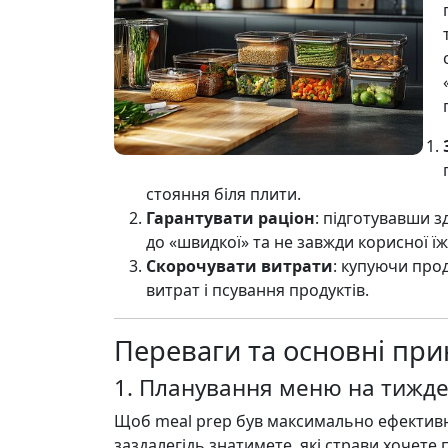
стояння біля плити.
Гарантувати раціон
: підготувавши з
до «швидкої» та не завжди корисної їж
Скорочувати витрати
: купуючи про
витрат і псування продуктів.
Переваги та основні при
1. Планування меню на тижд
Щоб meal prep був максимально ефективни
заздалегідь знатимете, які страви хочете пр