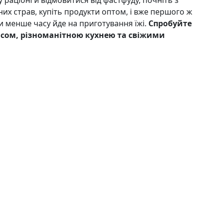
 раціоні й відмовитися від фастфуду, почніть з
них страв, купіть продукти оптом, і вже першого ж
ки менше часу йде на приготування їжі.
Спробуйте
асом, різноманітною кухнею та свіжими