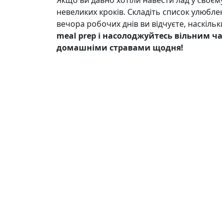
Якщо ви давно хотіли навести лад у своєму
невеликих кроків. Складіть список улюбле
вечора робочих днів ви відчуєте, наскіль
meal prep і насолоджуйтесь вільним ч
домашніми стравами щодня!
Контакти
support@sit30.net
Ми в соцмережах
Telegram
Max
VK
Facebook
Instagram
© 2015—2026 СИТ 30