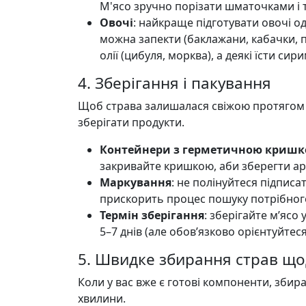
М'ясо зручно порізати шматочками і т
Овочі
: найкраще підготувати овочі о
можна запекти (баклажани, кабачки, п
олії (цибуля, морква), а деякі їсти сир
4. Зберігання і пакування
Щоб страва залишалася свіжою протягом
зберігати продукти.
Контейнери з герметичною криш
закривайте кришкою, аби зберегти аро
Маркування
: не полінуйтеся підписа
прискорить процес пошуку потрібного
Термін зберігання
: зберігайте м’ясо
5–7 днів (але обов’язково орієнтуйтес
5. Швидке збирання страв щ
Коли у вас вже є готові компоненти, збир
хвилини.