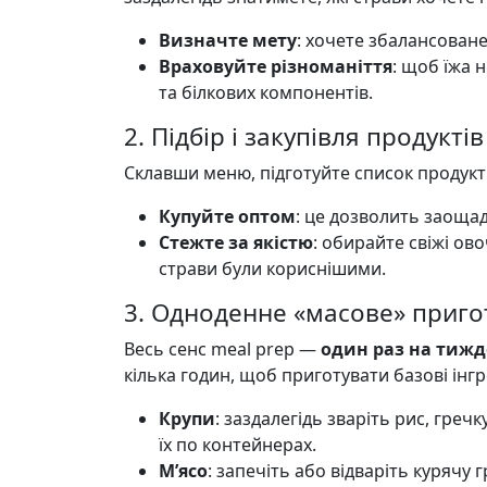
Визначте мету
: хочете збалансован
Враховуйте різноманіття
: щоб їжа н
та білкових компонентів.
2. Підбір і закупівля продуктів
Склавши меню, підготуйте список продукті
Купуйте оптом
: це дозволить заоща
Стежте за якістю
: обирайте свіжі ов
страви були кориснішими.
3. Одноденне «масове» приго
Весь сенс meal prep —
один раз на тиж
кілька годин, щоб приготувати базові інгр
Крупи
: заздалегідь зваріть рис, гречк
їх по контейнерах.
М’ясо
: запечіть або відваріть курячу 