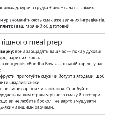
наприклад, куряча грудка + рис + салат зі свіжих
ни урізноманітнюють смак вже звичних інгредієнтів.
 плиті
: і ваш гарячий обід готовий!
пішного meal prep
иварку
: вони заощадять ваш час — поки у духовці
арці вариться каша.
на концепція «Buddha Bowl» — в одній тарілці у вас
с.
 фрукти, приготуйте смузі чи йогурт з ягодами, щоб
ити шкідливі снеки.
я
: не лише варіння чи запікання. Спробуйте
е додасть вашим стравам різного смаку й текстури.
якщо ви не любите броколі, не варто змушувати
удь-якими іншими овочами.