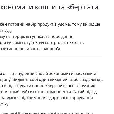
економити кошти та зберігати
вже є готовий набір продуктів удома, тому ви рідше
стфуд.
зу на порції, ви уникаєте переїдання.
коли ви самі готуєте, ви контролюєте якість
 позитивно впливає на здоров’я.
пас
, — це чудовий спосіб зекономити час, сили й
іону. Виділіть собі один вихідний, щоб заздалегідь
о й підготувати овочі. Зберігайте все в зручних
жня комбінуйте готові компоненти. Такий підхід
 завдання підтримання здорового харчування
фіку.