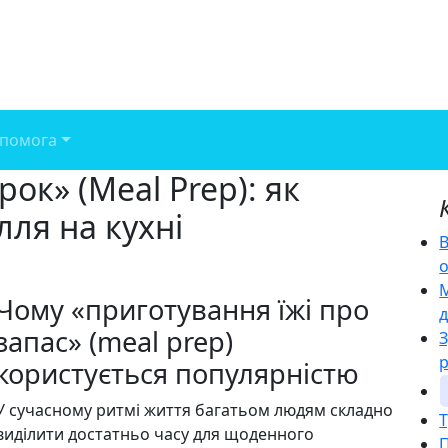
помога
ок» (Meal Prep): як
лля на кухні
В
М
Чому «приготування їжі про
д
запас» (meal prep)
користується популярністю
У сучасному ритмі життя багатьом людям складно
Т
виділити достатньо часу для щоденного
П