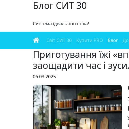
Блог СИТ 30
Система ідеального тіла!
Світ СИТ 30
Купити PRO
Блог
До
Приготування їжі «впр
заощадити час і зуси
06.03.2025