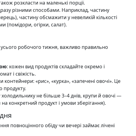
акож розкласти на маленькі порції.
дразу різними способами. Наприклад, частину
ерець), частину обсмажити у невеликій кількості
ими (помідори, огірки, салат).
 усього робочого тижня, важливо правильно
кою
: кожен вид продуктів складайте окремо і
мат і свіжість.
ти контейнери: «рис», «курка», «запечені овочі». Це
 продукту.
 у холодильнику не більше 3–4 днів, крупи й овочі —
я на конкретний продукт і умови зберігання).
одня
ання повноцінного обіду чи вечері займає лічені