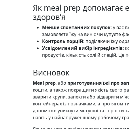
Як meal prep допомагає 
здоров’я
Менше спонтанних покупок
: у вас 
замовляєте їжу на виніс чи купуєте фа
Контроль порцій
: поділяючи їжу одра
Усвідомлений вибір інгредієнтів
: 
продуктів, кількість солі й спецій. Це
Висновок
Meal prep
, або
приготування їжі про за
кошти, а також покращити якість свого рац
зварити крупи, запекти або відварити м'яс
контейнерах із позначками, а протягом ти
допоможе уникнути метушні та спростить
навіть у найнапруженішому робочому гра