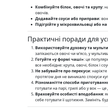
Комбінуйте білок, овочі та крупу
: 
овочів.
Додавайте соуси або приправи
: во
Підігрійте у мікрохвильовці або на
Практичні поради для ус
Використовуйте духовку та мульт
запікаються овочі чи м’ясо, у мультив
Готуйте «у формі чаші»
: це популяр
все необхідне: крупа, овочі, білок і соу
Не забувайте про перекуси
: наріжте
протягом дня не виникало спокуси куп
Різноманітте способи приготуванн
готувати на парі, грилі або у вок — ц
Враховуйте особисті вподобання
: 
себе готувати її щотижня. Замініть б