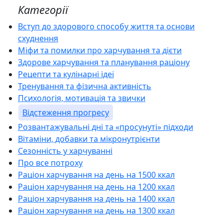
Категорії
Вступ до здорового способу життя та основи
схуднення
Міфи та помилки про харчування та дієти
Здорове харчування та планування раціону
Рецепти та кулінарні ідеї
Тренування та фізична активність
Психологія, мотивація та звички
Відстеження прогресу
Розвантажувальні дні та «просунуті» підходи
Вітаміни, добавки та мікронутрієнти
Сезонність у харчуванні
Про все потроху
Раціон харчування на день на 1500 ккал
Раціон харчування на день на 1200 ккал
Раціон харчування на день на 1400 ккал
Раціон харчування на день на 1300 ккал