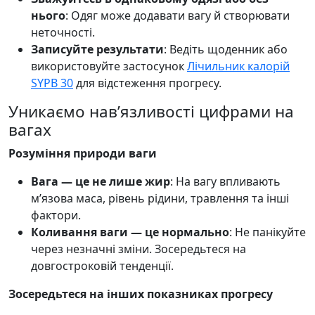
нього
: Одяг може додавати вагу й створювати
неточності.
Записуйте результати
: Ведіть щоденник або
використовуйте застосунок
Лічильник калорій
SYPB 30
для відстеження прогресу.
Уникаємо нав’язливості цифрами на
вагах
Розуміння природи ваги
Вага — це не лише жир
: На вагу впливають
м’язова маса, рівень рідини, травлення та інші
фактори.
Коливання ваги — це нормально
: Не панікуйте
через незначні зміни. Зосередьтеся на
довгостроковій тенденції.
Зосередьтеся на інших показниках прогресу