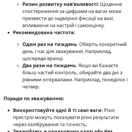
Ризик розвитку нав’язливості
: Щоденне
спостереження за цифрами на вагах може
призвести до надмірної фіксації на вазі,
впливаючи на настрій і самооцінку.
Рекомендована частота:
Один раз на тиждень
: Оберіть конкретний
день і час для зважування. Наприклад,
щосереди вранці.
Два рази на тиждень
: Якщо ви бажаєте
більш частий контроль, обирайте два дні з
рівними інтервалами. Наприклад, понеділок і
четвер.
Поради по зважуванню:
Використовуйте одні й ті самі ваги
: Різні
пристрої можуть показувати різні результати
через калібрування та точність.
Зважуйтесь в однаковому одязі або без