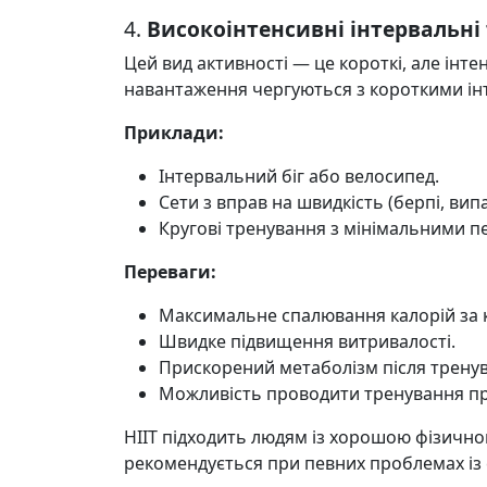
4.
Високоінтенсивні інтервальні 
Цей вид активності — це короткі, але інте
навантаження чергуються з короткими ін
Приклади:
Інтервальний біг або велосипед.
Сети з вправ на швидкість (берпі, випа
Кругові тренування з мінімальними 
Переваги:
Максимальне спалювання калорій за 
Швидке підвищення витривалості.
Прискорений метаболізм після трену
Можливість проводити тренування пр
HIIT підходить людям із хорошою фізичною
рекомендується при певних проблемах із 