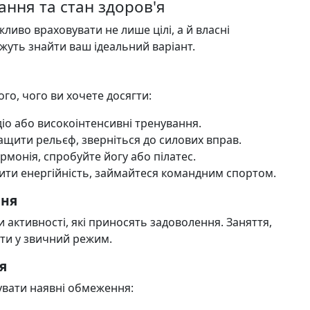
ання та стан здоров'я
ливо враховувати не лише цілі, а й власні
ожуть знайти ваш ідеальний варіант.
го, чого ви хочете досягти:
діо або високоінтенсивні тренування.
ащити рельєф, зверніться до силових вправ.
монія, спробуйте йогу або пілатес.
ити енергійність, займайтеся командним спортом.
ння
 активності, які приносять задоволення. Заняття,
ити у звичний режим.
я
вати наявні обмеження: