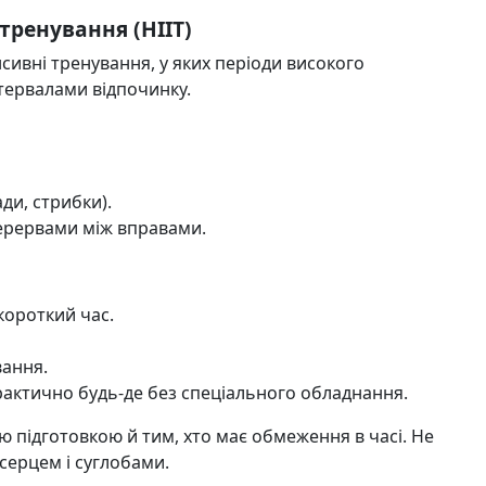
тренування (HIIT)
нсивні тренування, у яких періоди високого
тервалами відпочинку.
ди, стрибки).
перервами між вправами.
короткий час.
вання.
актично будь-де без спеціального обладнання.
 підготовкою й тим, хто має обмеження в часі. Не
серцем і суглобами.