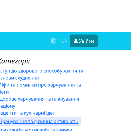
UK
Увійти
Категорії
ступ до здорового способу життя та
основи схуднення
іфи та помилки про харчування та
ієти
Здорове харчування та планування
раціону
ецепти та кулінарні ідеї
Тренування та фізична активність
сихологія, мотивація та звички