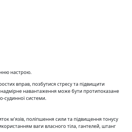
енню настрою.
простих вправ, позбутися стресу та підвищити
що надмірне навантаження може бути протипоказане
о-судинної системи.
ток м'язів, поліпшення сили та підвищення тонусу
икористанням ваги власного тіла, гантелей, штанг