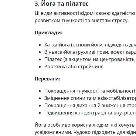
3.
Йога та пілатес
Ці види активності відомі своєю здатніст
розвитком гнучкості та зняттям стресу.
Приклади:
Хатха-йога (основи йоги, підходять для
Віньяса-йога (рухливі пози, ефект кард
Пілатес (з акцентом на центрованість і
Розтяжка або стрейчинг.
Переваги:
Покращення гнучкості та мобільності 
Зміцнення спини та м'язів-стабілізатор
Покращення дихання й зниження стре
Підвищення концентрації та внутрішнь
Йога особливо корисна людям, які хочуть
усвідомленими. Чудово підходить для від