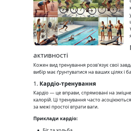
активності
Кожен вид тренування розв'язує свої завда
вибір має ґрунтуватися на ваших цілях і б
1.
Кардіо-тренування
Кардіо — це вправи, спрямовані на зміцн
калорій. Ці тренування часто асоціюються
за межі простої втрати ваги.
Приклади кардіо:
Біг та ходьба