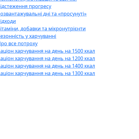
Відстеження прогресу
озвантажувальні дні та «просунуті»
ідходи
ітаміни, добавки та мікронутрієнти
езонність у харчуванні
ро все потроху
аціон харчування на день на 1500 ккал
аціон харчування на день на 1200 ккал
аціон харчування на день на 1400 ккал
аціон харчування на день на 1300 ккал