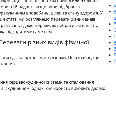
секрет, що заняття спортом приносили б більше
користі й радості, якщо вони підібрані з
Р
урахуванням вподобань, цілей та стану здоров'я. У
п
цій статті ми розглянемо переваги різних видів
В
тренувань і дамо поради, як вибрати активність,
С
яка підходитиме саме вам.
П
Переваги різних видів фізичної
Р
Р
Р
ння і діє на організм по-різному. Це означає, що
Р
ажаннях.
ення серцево-судинної системи та спалювання
 зі схудненням, однак їхня користь виходить далеко