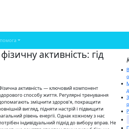
помога
фізичну активність: гід
В
М
Фізична активність — ключовий компонент
д
здорового способу життя. Регулярні тренування
допомагають зміцнити здоров'я, покращити
зовнішній вигляд, підняти настрій і підвищити
Р
загальний рівень енергії. Однак кожному з нас
потрібен індивідуальний підхід до вибору вправ. Не
П