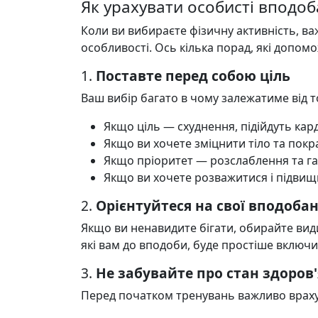
Як урахувати особисті вподоб
Коли ви вибираєте фізичну активність, важ
особливості. Ось кілька порад, які допом
1.
Поставте перед собою ціль
Ваш вибір багато в чому залежатиме від то
Якщо ціль — схуднення, підійдуть кар
Якщо ви хочете зміцнити тіло та покр
Якщо пріоритет — розслаблення та гар
Якщо ви хочете розважитися і підвищ
2.
Орієнтуйтеся на свої вподоба
Якщо ви ненавидите бігати, обирайте види
які вам до вподоби, буде простіше включ
3.
Не забувайте про стан здоров'
Перед початком тренувань важливо враху