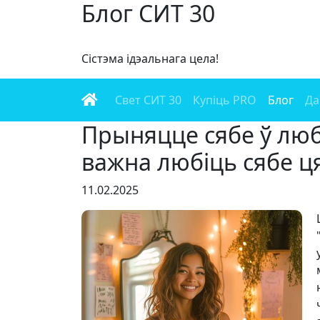
Блог СИТ 30
Сістэма ідэальнага цела!
Свет СИТ 30
Купіць PRO
Блог
Да
Прыняцце сябе ў лю
важна любіць сябе ця
11.02.2025