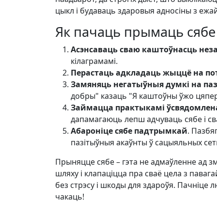
цыкл і будаваць здаровыя адносіны з ежай
Як пачаць прымаць сябе
Асэнсаваць сваю каштоўнасць неза
кілаграмамі.
Перастаць адкладаць жыццё на п
Замяняць негатыўныя думкі на па
добры" казаць "Я каштоўны ўжо цяпер
Займацца практыкамі ўсвядомлен
дапамагаюць лепш адчуваць сябе і св
Абароніце сябе падтрымкай
. Пазбя
пазітыўныя акаўнты ў сацыяльных сет
Прыняцце сябе – гэта не адмаўленне ад з
шляху і клапаціцца пра сваё цела з павага
без стрэсу і шкоды для здароўя. Пачніце 
чакаць!