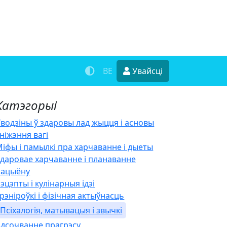
BE
Увайсці
Катэгорыі
водзіны ў здаровы лад жыцця і асновы
ніжэння вагі
іфы і памылкі пра харчаванне і дыеты
даровае харчаванне і планаванне
рацыёну
эцэпты і кулінарныя ідэі
рэніроўкі і фізічная актыўнасць
Псіхалогія, матывацыя і звычкі
Адсочванне прагрэсу