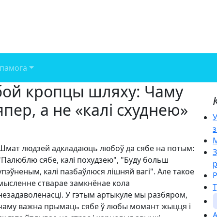
памога
бой кропцы шляху: Чаму
пер, а не «калі схуднею»
У
з
М
Шмат людзей адкладаюць любоў да сябе на потым:
З
"Палюблю сябе, калі похудзею", "Буду больш
упэўненым, калі пазбаўлюся лішняй вагі". Але такое
Р
мысленне стварае замкнёнае кола
Т
незадаволенасці. У гэтым артыкуле мы разбяром,
чаму важна прымаць сябе ў любы момант жыцця і