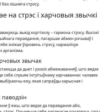
 без лішняга стрэсу.
е на стрэс і харчовыя звычкі
вакуюць выкід кортізолу – гармона стрэсу. Высокі
ыйнага пераядання, пагаршае абмен рэчываў і
бе зніжае ўзровень стрэсу, нармалізуе
 арганізма.
арчовых звычак
ртаюцца да дыет і рэзкіх абмежаванняў, што вядзе
це сябе спрыяе інтуітыўнаму харчаванню: чалавек
 выбіраючы ежу, якая сапраўды карысная і
 паводзін
не ў ежы, што вядзе да пераядання або,
ць стрэс. Прыняцце сябе дапамагае разарваць гэты