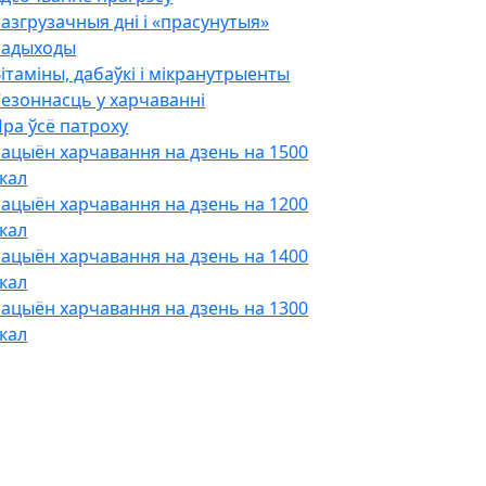
азгрузачныя дні і «прасунутыя»
падыходы
ітаміны, дабаўкі і мікранутрыенты
езоннасць у харчаванні
ра ўсё патроху
ацыён харчавання на дзень на 1500
кал
ацыён харчавання на дзень на 1200
кал
ацыён харчавання на дзень на 1400
кал
ацыён харчавання на дзень на 1300
кал