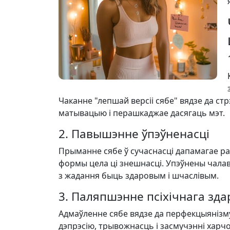
Чаканне "лепшай версіі сябе" вядзе да стр
матывацыю і перашкаджае дасягаць мэт.
2. Павышэнне ўпэўненасці
Прыманне сябе ў сучаснасці дапамагае раз
формы цела ці знешнасці. Упэўнены чалаве
з жадання быць здаровым і шчаслівым.
3. Паляпшэнне псіхічнага зда
Адмаўленне сябе вядзе да перфекцыянізму
дэпрэсію, трывожнасць і засмучэнні харч