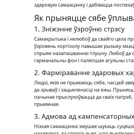
здаровую самаацэнку і дабівацца поспехаў
Як прыняцце сябе ўплыва
1. Зніжэнне ўзроўню стрэсу
Самакрытыка і нелюбоў да свайго цела пра
ўзровень кортізолу павышае рызыку эмац
спрыяе назапашванню тлушчу. Любоў да ся
гарманальны фон і паляпшае агульны стан
2. Фарміраванне здаровых х
Людзі, якія не прымаюць сябе, часцей звя
да зрываў і зацыкленасці на ежы. Прыняц
пачынае прыслухоўвацца да сваіх патрэб,
прыемная.
3. Адмова ад кампенсаторных
Нізкая самаацэнка змушае шукаць суцяшэн
наадварот, да строгіх дыет, што выклікаю