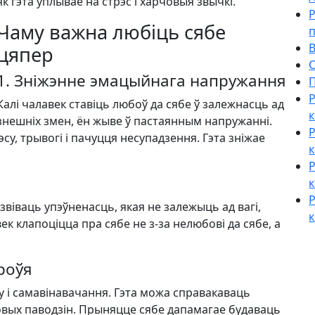
як гэта ўплывае на стрэс і харчовыя звычкі.
Р
Чаму важна любіць сябе
В
цяпер
С
1. Зніжэнне эмацыйнага напружання
П
Р
Калі чалавек ставіць любоў да сябе ў залежнасць ад
к
знешніх змен, ён жыве ў пастаянным напружанні.
Р
эсу, трывогі і пачуцця несупадзення. Гэта зніжае
к
Р
к
Р
віваць упэўненасць, якая не залежыць ад вагі,
к
к клапоціцца пра сябе не з-за нелюбові да сябе, а
роўя
 і самавінавачання. Гэта можа справакаваць
овых паводзін. Прыняцце сябе дапамагае будаваць