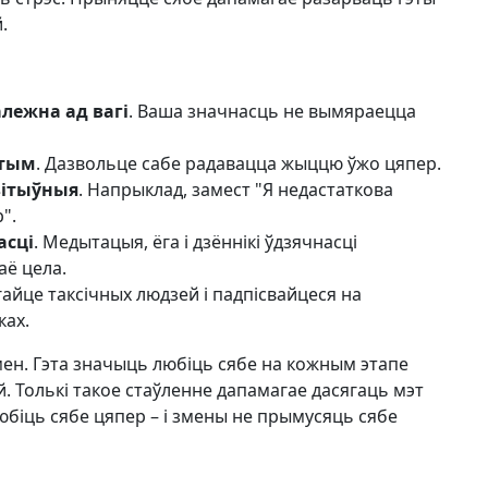
.
лежна ад вагі
. Ваша значнасць не вымяраецца
отым
. Дазвольце сабе радавацца жыццю ўжо цяпер.
зітыўныя
. Напрыклад, замест "Я недастаткова
".
асці
. Медытацыя, ёга і дзённікі ўдзячнасці
аё цела.
гайце таксічных людзей і падпісвайцеся на
ках.
мен. Гэта значыць любіць сябе на кожным этапе
й. Толькі такое стаўленне дапамагае дасягаць мэт
любіць сябе цяпер – і змены не прымусяць сябе