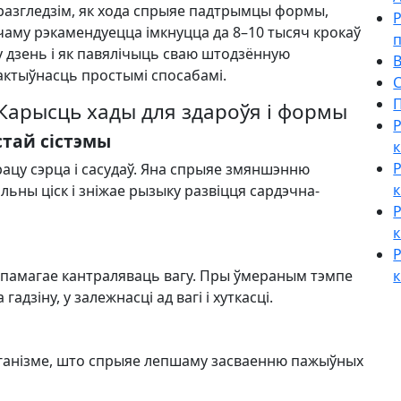
разгледзім, як хода спрыяе падтрымцы формы,
Р
чаму рэкамендуецца імкнуцца да 8–10 тысяч крокаў
у дзень і як павялічыць сваю штодзённую
В
актыўнасць простымі спосабамі.
С
П
Карысць хады для здароўя і формы
Р
стай сістэмы
к
Р
ацу сэрца і сасудаў. Яна спрыяе змяншэнню
к
ьны ціск і зніжае рызыку развіцця сардэчна-
Р
к
Р
памагае кантраляваць вагу. Пры ўмераным тэмпе
к
дзіну, у залежнасці ад вагі і хуткасці.
рганізме, што спрыяе лепшаму засваенню пажыўных