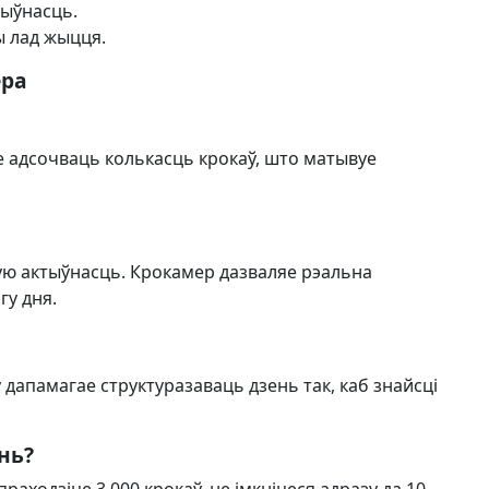
тыўнасць.
ы лад жыцця.
ера
ае адсочваць колькасць крокаў, што матывуе
ую актыўнасць. Крокамер дазваляе рэальна
гу дня.
 дапамагае структуразаваць дзень так, каб знайсці
нь?