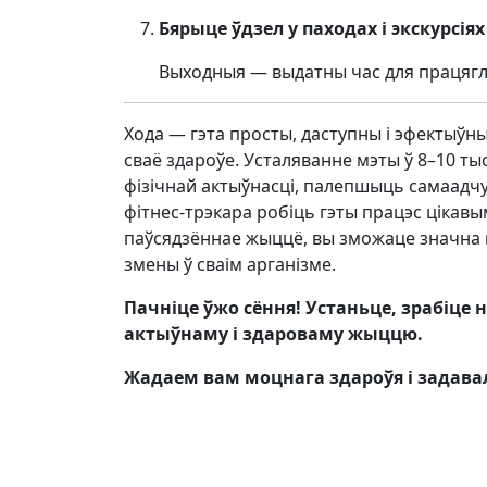
Бярыце ўдзел у паходах і экскурсіях
Выходныя — выдатны час для працягл
Хода — гэта просты, даступны і эфектыўн
сваё здароўе. Усталяванне мэты ў 8–10 ты
фізічнай актыўнасці, палепшыць самаадч
фітнес-трэкара робіць гэты працэс цікав
паўсядзённае жыццё, вы зможаце значна 
змены ў сваім арганізме.
Пачніце ўжо сёння! Устаньце, зрабіце 
актыўнаму і здароваму жыццю.
Жадаем вам моцнага здароўя і задава