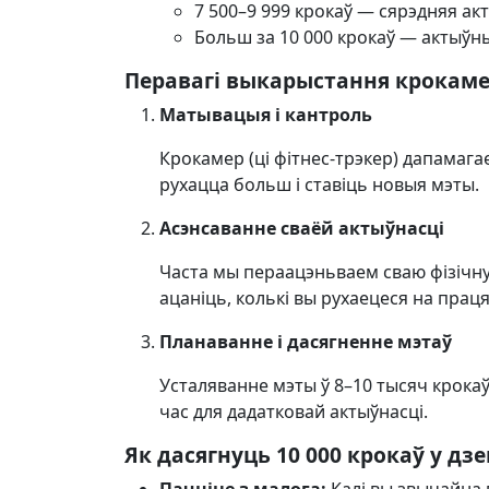
7 500–9 999 крокаў — сярэдняя ак
Больш за 10 000 крокаў — актыўн
Перавагі выкарыстання крокам
Матывацыя і кантроль
Крокамер (ці фітнес-трэкер) дапамаг
рухацца больш і ставіць новыя мэты.
Асэнсаванне сваёй актыўнасці
Часта мы пераацэньваем сваю фізічн
ацаніць, колькі вы рухаецеся на праця
Планаванне і дасягненне мэтаў
Усталяванне мэты ў 8–10 тысяч крокаў
час для дадатковай актыўнасці.
Як дасягнуць 10 000 крокаў у дзе