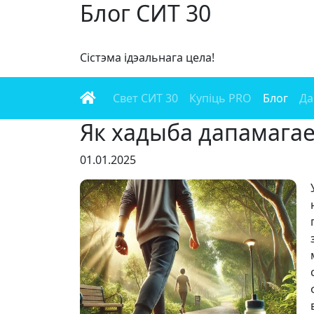
Блог СИТ 30
Сістэма ідэальнага цела!
Свет СИТ 30
Купіць PRO
Блог
Да
Як хадыба дапамага
01.01.2025