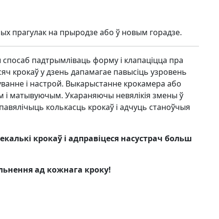
ых прагулак на прыродзе або ў новым горадзе.
ы спосаб падтрымліваць форму і клапаціцца пра
сяч крокаў у дзень дапамагае павысіць узровень
уванне і настрой. Выкарыстанне крокамера або
ым і матывуючым. Укараняючы невялікія змены ў
павялічыць колькасць крокаў і адчуць станоўчыя
некалькі крокаў і адправіцеся насустрач больш
льнення ад кожнага кроку!