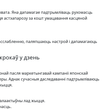
 жывата. Яна дапамагае падтрымліваць рухомасць
ця астэапарозу за кошт умацавання касцяной
асслабленню, паляпшаюць настрой і дапамагаюць
крокаў у дзень
ярнай пасля маркетынгавай кампаніі японскай
амеры. Аднак сучасныя даследаванні падтрымліваюць
 жыцця.
малаактыўны лад жыцця.
насць.