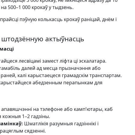
раходзіце 3 000 крокаў, не імкніцеся адразу да 10
на 500–1 000 крокаў у тыдзень.
райсці пэўную колькасць крокаў раніцай, днём і
 штодзённую актыўнасць
масці
йцеся лесвіцамі замест ліфта ці эскалатара.
тамабіль далей ад месца прызначэння або
раней, калі карыстаецеся грамадскім транспартам.
арыстайцеся абедзенным перапынкам для
апавяшчэнні на тэлефоне або камп’ютары, каб
я кожныя 1–2 гадзіны.
памінкаў:
Шматлікія разумныя гадзіннікі і
рацяглым сядзенні.