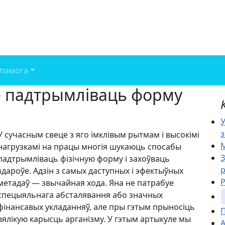
памога
е падтрымліваць форму
У
з
У сучасным свеце з яго імклівым рытмам і высокімі
М
нагрузкамі на працы многія шукаюць спосабы
З
падтрымліваць фізічную форму і захоўваць
здароўе. Адзін з самых даступных і эфектыўных
Р
метадаў — звычайная хода. Яна не патрабуе
спецыяльнага абсталявання або значных
фінансавых укладанняў, але пры гэтым прыносіць
П
вялікую карысць арганізму. У гэтым артыкуле мы