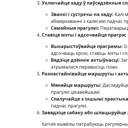
Уключайце хаду ў паўсядзённыя с
Званкі і сустрэчы на хаду:
Калі 
абмеркаванні з калегамі падчас пр
Сямейныя прагулкі:
Ператварыце
Ставіце мэты і адсочвайце прагрэс
Выкарыстоўвайце праграмы:
Іс
адсочваць крокі, ставіць мэты і с
Вядзіце дзённік актыўнасці:
Зап
атрымалася перавысіць план.
Разнастайнівайце маршруты і акт
Мяняйце маршруты:
Даследуйце 
прагулкі цікавейшымі.
Спалучайце з іншымі практыка
падчас прагулкі.
Завядзіце сабаку або шпацыруйце 
Хатнія жывёлы патрабуюць рэгулярны