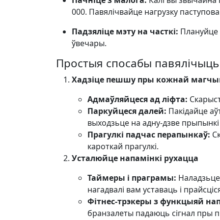
Пачніце з малога:
Калі вы звычайна п
000. Павялічвайце нагрузку паступова 
Падзяліце мэту на часткі:
Плануйце п
ўвечары.
Простыя спосабы павялічыць
Хадзіце пешшу пры кожнай магчы
Адмаўляйцеся ад ліфта:
Скарыста
Паркуйцеся далей:
Пакідайце аў
выходзьце на адну-дзве прыпынкі 
Прагулкі падчас перапынкаў:
Ск
кароткай прагулкі.
Усталюйце напамінкі рухацца
Таймеры і праграмы:
Наладзьце 
нагадвалі вам уставаць і прайсціс
Фітнес-трэкеры з функцыяй на
бранзалеты падаюць сігнал пры п