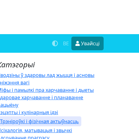
BE
Увайсці
Катэгорыі
водзіны ў здаровы лад жыцця і асновы
ніжэння вагі
іфы і памылкі пра харчаванне і дыеты
даровае харчаванне і планаванне
рацыёну
эцэпты і кулінарныя ідэі
Трэніроўкі і фізічная актыўнасць
сіхалогія, матывацыя і звычкі
Адсочванне прагрэсу