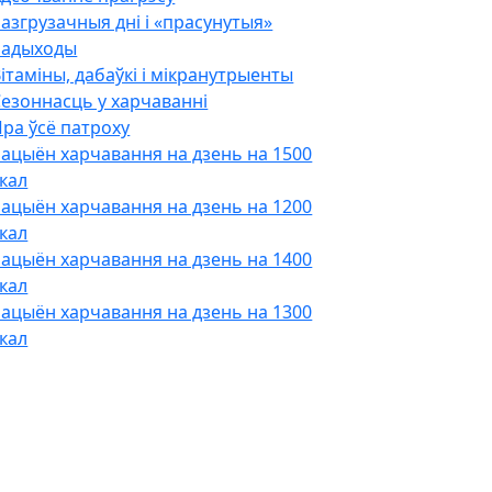
азгрузачныя дні і «прасунутыя»
падыходы
ітаміны, дабаўкі і мікранутрыенты
езоннасць у харчаванні
ра ўсё патроху
ацыён харчавання на дзень на 1500
кал
ацыён харчавання на дзень на 1200
кал
ацыён харчавання на дзень на 1400
кал
ацыён харчавання на дзень на 1300
кал