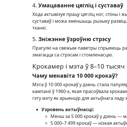
4.
Умацаванне цягліц і суставаў
Хода актывізуе працу цягліц ног, спіны і
суставаў і можа зменшыць рызыку развіц
тканкі.
5.
Зніжэнне ўзроўню стрэсу
Прагулкі на свежым паветры спрыяюць р
змагацца са стрэсам і стомленасцю.
Крокамер і мэта ў 8–10 тысяч 
Чаму менавіта 10 000 крокаў?
Мэта ў 10 000 крокаў у дзень стала папул
кампаніі ў 1960-х, якая прасоўвала крок
гэту мэту як арыенцір для актыўнага ладу
Узровень актыўнасці:
Менш за 5 000 крокаў у дзень — 
5 000–7 499 крокаў — нізкая актыў