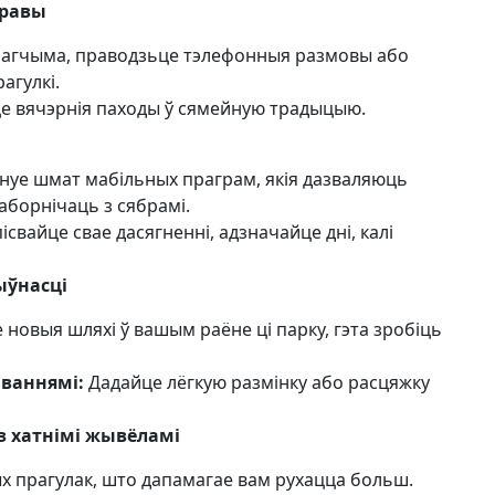
правы
магчыма, праводзьце тэлефонныя размовы або
агулкі.
 вячэрнія паходы ў сямейную традыцыю.
нуе шмат мабільных праграм, якія дазваляюць
паборнічаць з сябрамі.
ісвайце свае дасягненні, адзначайце дні, калі
ыўнасці
новыя шляхі ў вашым раёне ці парку, гэта зробіць
ваннямі:
Дадайце лёгкую размінку або расцяжку
з хатнімі жывёламі
х прагулак, што дапамагае вам рухацца больш.