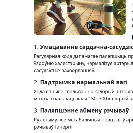
1.
Умацаванне сардэчна-сасудзі
Рэгулярная хода дапамагае палепшыць пр
ўзроўню халестэрыну, нармалізуе артэрыял
сасудзістых захворванняў.
2.
Падтрымка нармальнай вагі
Хода спрыяе спальванню калорый, што да
можна спальваць каля 150–300 калорый за га
3.
Паляпшэнне абмену рэчываў
Рух стымулюе метабалічныя працэсы ў а
рэчываў і энергіі.