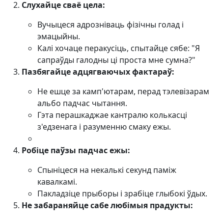
Слухайце сваё цела:
Вучыцеся адрозніваць фізічны голад і
эмацыйны.
Калі хочаце перакусіць, спытайце сябе: "Я
сапраўды галодны ці проста мне сумна?"
Пазбягайце адцягваючых фактараў:
Не ешце за камп'ютарам, перад тэлевізарам
альбо падчас чытання.
Гэта перашкаджае кантралю колькасці
з'едзенага і разуменню смаку ежы.
Робіце паўзы падчас ежы:
Спыніцеся на некалькі секунд паміж
кавалкамі.
Пакладзіце прыборы і зрабіце глыбокі ўдых.
Не забараняйце сабе любімыя прадукты: