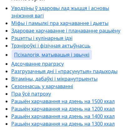
Уводзіны ў здаровы лад жыцця і асновы
зніжэння вагі
Міфы і памылкі пра харчаванне і дыеты
Здаровае харчаванне і планаванне рацыёну
Рэцэпты і кулінарныя ідэі
Трэніроўкі і фізічная актыўнасць
Псіхалогія, матывацыя і звычкі
Адсочванне прагрэсу
Разгрузачныя дні і «прасунутыя» падыходы
Вітаміны, дабаўкі і мікранутрыенты
Сезоннасць у харчаванні
Пра ўсё патроху
Рацыён харчавання на дзень на 1500 ккал
Рацыён харчавання на дзень на 1200 ккал
Рацыён харчавання на дзень на 1400 ккал
Рацыён харчавання на дзень на 1300 ккал