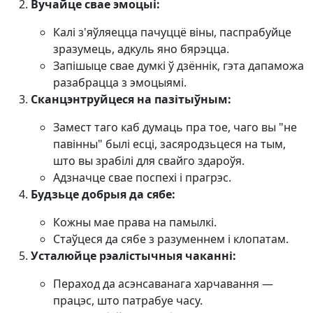
Вучайце свае эмоцыі:
Калі з'яўляецца пачуццё віны, паспрабуйце
зразумець, адкуль яно бярэцца.
Запішыце свае думкі ў дзённік, гэта дапаможа
разабрацца з эмоцыямі.
Сканцэнтруйцеся на пазітыўным:
Замест таго каб думаць пра тое, чаго вы "не
павінны" былі есці, засяродзьцеся на тым,
што вы зрабілі для свайго здароўя.
Адзначце свае поспехі і прагрэc.
Будзьце добрыя да сябе:
Кожны мае права на памылкі.
Стаўцеся да сябе з разуменнем і клопатам.
Усталюйце рэалістычныя чаканні:
Пераход да асэнсаванага харчавання —
працэс, што патрабуе часу.