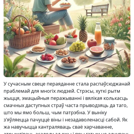
У сучасным свеце пераяданне стала распаўсюджанай
праблемай для многіх людзей. Стрэсы, хуткі рытм
жыцця, эмацыйныя перажыванні і вялікая колькасць
смачных даступных страў часта прыводзяць да таго,
што мы ямо больш, чым патрэбна. У выніку
з’яўляецца пачуццё віны і незадаволенасці сабой. Як
жа навучыцца кантраляваць сваё харчаванне,