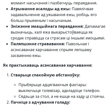
момант насычэння і пазбегнуць пераядання.
Атрыманне асалоды ад ежы:
Павялічвае
задавальненне ад ужывання ежы, робіць яго
больш прыемным і насычаным.
Зніжэнне эмацыйнага пераядання:
Дапамагае
вызначыць, калі ежа выкарыстоўваецца як
сродак справіцца са стрэсам ці іншымі эмоцыямі.
Паляпшэнне стрававання:
Павольнае і
асэнсаванае харчаванне спрыяе лепшаму
засваенню ежы.
Як практыкаваць асэнсаванае харчаванне:
Стварыце спакойную абстаноўку:
Прыбярыце адцягваючыя фактары:
выключыце тэлевізар, адкладзіце тэлефон.
Сядзьце за стол, а не ешце на хаду ці стоячы.
Пачніце з адчування голаду: