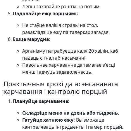
Лепш захавайце рэшткі на потым.
Падавайце ежу порцыямі:
Не стаўце вялікія стравы на стол,
разакладзіце ежу па талерках загадзя.
Ешце марудна:
Арганізму патрабуецца каля 20 хвілін, каб
падаць сігнал аб насычэнні.
Павольнае харчаванне дапамагае з'есці
менш і адчуць задаволенасць.
Практычныя крокі да асэнсаванага
харчавання і кантролю порцый
Плануйце харчаванне:
Складзіце меню на дзень або тыдзень.
Гатуйце хатнюю ежу:
Вы зможаце
кантраляваць інгрэдыенты і памер порцый.