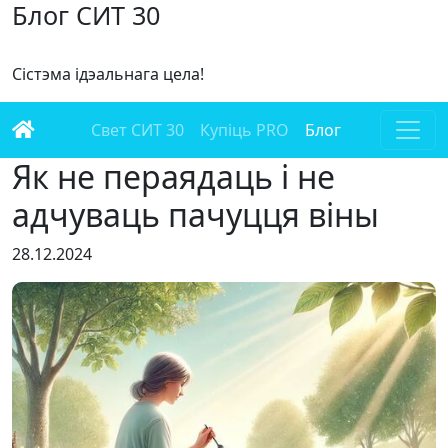
Блог СИТ 30
Сістэма ідэальнага цела!
Свет СИТ 30
Купіць PRO
Блог
Як не пераядаць і не
адчуваць пачуцця віны
28.12.2024