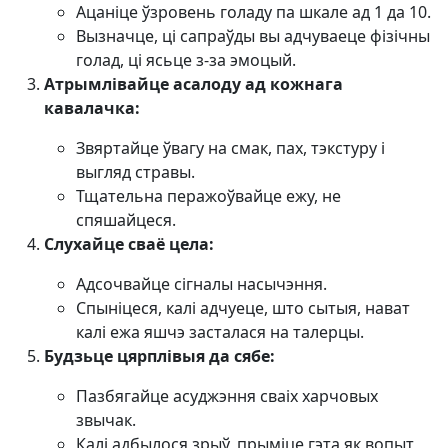
Ацаніце ўзровень голаду па шкале ад 1 да 10.
Вызначце, ці сапраўды вы адчуваеце фізічны
голад, ці ясьце з-за эмоцый.
Атрымлівайце асалоду ад кожнага
кавалачка:
Звяртайце ўвагу на смак, пах, тэкстуру і
выгляд стравы.
Тщательна перажоўвайце ежу, не
спяшайцеся.
Слухайце сваё цела:
Адсочвайце сігналы насычэння.
Спыніцеся, калі адчуеце, што сытыя, нават
калі ежа яшчэ засталася на талерцы.
Будзьце цярплівыя да сябе:
Пазбягайце асуджэння сваіх харчовых
звычак.
Калі адбылося зрыў, прыміце гэта як вопыт