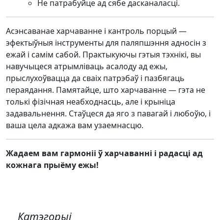
Не патрабуйце ад сябе дасканаласці.
Асэнсаванае харчаванне і кантроль порцый —
эфектыўныя інструменты для паляпшэння адносін з
ежай і самім сабой. Практыкуючы гэтыя тэхнікі, вы
навучыцеся атрымліваць асалоду ад ежы,
прыслухоўвацца да сваіх патрэбаў і пазбягаць
пераядання. Памятайце, што харчаванне — гэта не
толькі фізічная неабходнасць, але і крыніца
задавальнення. Стаўцеся да яго з павагай і любоўю, і
ваша цела адкажа вам узаемнасцю.
Жадаем вам гармоніі ў харчаванні і радасці ад
кожнага прыёму ежы!
Катэгорыі