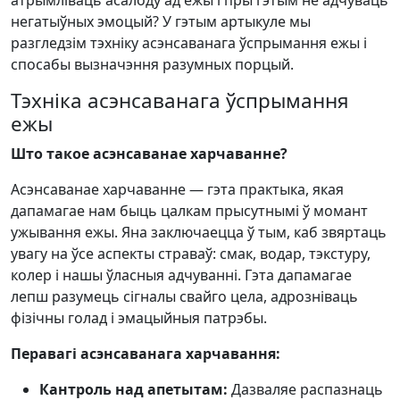
атрымліваць асалоду ад ежы і пры гэтым не адчуваць
негатыўных эмоцый? У гэтым артыкуле мы
разгледзім тэхніку асэнсаванага ўспрымання ежы і
спосабы вызначэння разумных порцый.
Тэхніка асэнсаванага ўспрымання
ежы
Што такое асэнсаванае харчаванне?
Асэнсаванае харчаванне — гэта практыка, якая
дапамагае нам быць цалкам прысутнымі ў момант
ужывання ежы. Яна заключаецца ў тым, каб звяртаць
увагу на ўсе аспекты страваў: смак, водар, тэкстуру,
колер і нашы ўласныя адчуванні. Гэта дапамагае
лепш разумець сігналы свайго цела, адрозніваць
фізічны голад і эмацыйныя патрэбы.
Перавагі асэнсаванага харчавання:
Кантроль над апетытам:
Дазваляе распазнаць