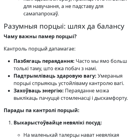
для навучання, а не падставу для
самапапрокаў.
Разумныя порцыі: шлях да балансу
Чаму важны памер порцыі?
Кантроль порцый дапамагае:
Пазбягаць пераядання:
Часто мы ямо больш
толькі таму, што ежа побач з намі.
Падтрымліваць здаровую вагу:
Умераныя
порцыі спрыяюць устойліваму кантролю вагі.
Захоўваць энергію:
Пераяданне можа
выклікаць пачуццё стомленасці і дыскамфорту.
Парады па кантролі порцый:
Выкарыстоўвайце невялікі посуд:
На маленькай талерцы нават невялікая