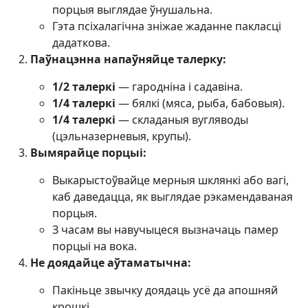
порцыя выглядае ўнушальна.
Гэта псіхалагічна зніжае жаданне пакласці
дадаткова.
Паўнацэнна напаўняйце талерку:
1/2 талеркі
— гародніна і садавіна.
1/4 талеркі
— бялкі (мяса, рыба, бабовыя).
1/4 талеркі
— складаныя вугляводы
(цэльназерневыя, крупы).
Вымярайце порцыі:
Выкарыстоўвайце мерныя шклянкі або вагі,
каб даведацца, як выглядае рэкамендаваная
порцыя.
З часам вы навучыцеся вызначаць памер
порцыі на вока.
Не доядайце аўтаматычна:
Пакіньце звычку доядаць усё да апошняй
крошкі.