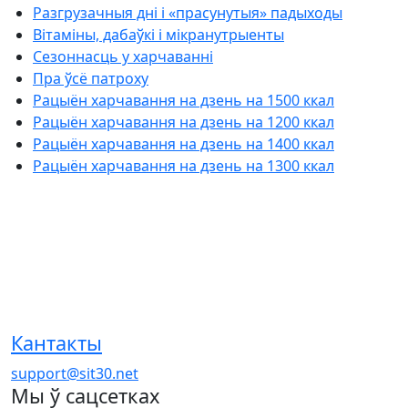
Разгрузачныя дні і «прасунутыя» падыходы
Вітаміны, дабаўкі і мікранутрыенты
Сезоннасць у харчаванні
Пра ўсё патроху
Рацыён харчавання на дзень на 1500 ккал
Рацыён харчавання на дзень на 1200 ккал
Рацыён харчавання на дзень на 1400 ккал
Рацыён харчавання на дзень на 1300 ккал
Кантакты
support@sit30.net
Мы ў сацсетках