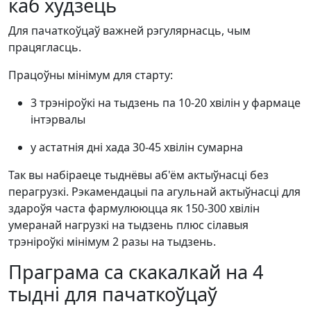
каб худзець
Для пачаткоўцаў важней рэгулярнасць, чым
працягласць.
Працоўны мінімум для старту:
3 трэніроўкі на тыдзень па 10-20 хвілін у фармаце
інтэрвалы
у астатнія дні хада 30-45 хвілін сумарна
Так вы набіраеце тыднёвы аб'ём актыўнасці без
перагрузкі. Рэкамендацыі па агульнай актыўнасці для
здароўя часта фармулююцца як 150-300 хвілін
умеранай нагрузкі на тыдзень плюс сілавыя
трэніроўкі мінімум 2 разы на тыдзень.
Праграма са скакалкай на 4
тыдні для пачаткоўцаў