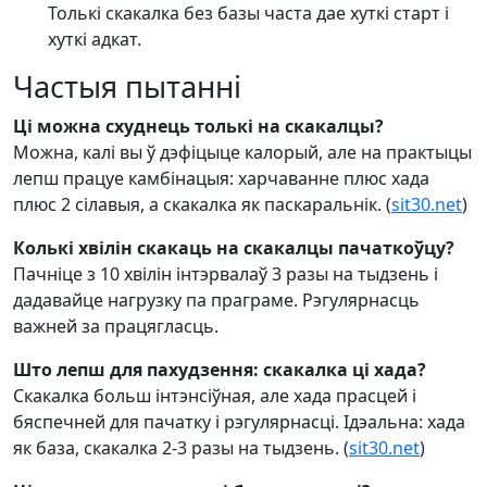
Толькі скакалка без базы часта дае хуткі старт і
хуткі адкат.
Частыя пытанні
Ці можна схуднець толькі на скакалцы?
Можна, калі вы ў дэфіцыце калорый, але на практыцы
лепш працуе камбінацыя: харчаванне плюс хада
плюс 2 сілавыя, а скакалка як паскаральнік. (
sit30.net
)
Колькі хвілін скакаць на скакалцы пачаткоўцу?
Пачніце з 10 хвілін інтэрвалаў 3 разы на тыдзень і
дадавайце нагрузку па праграме. Рэгулярнасць
важней за працягласць.
Што лепш для пахудзення: скакалка ці хада?
Скакалка больш інтэнсіўная, але хада прасцей і
бяспечней для пачатку і рэгулярнасці. Ідэальна: хада
як база, скакалка 2-3 разы на тыдзень. (
sit30.net
)