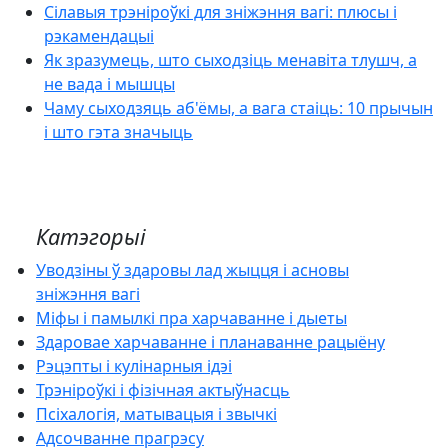
Сілавыя трэніроўкі для зніжэння вагі: плюсы і
рэкамендацыі
Як зразумець, што сыходзіць менавіта тлушч, а
не вада і мышцы
Чаму сыходзяць аб'ёмы, а вага стаіць: 10 прычын
і што гэта значыць
Катэгорыі
Уводзіны ў здаровы лад жыцця і асновы
зніжэння вагі
Міфы і памылкі пра харчаванне і дыеты
Здаровае харчаванне і планаванне рацыёну
Рэцэпты і кулінарныя ідэі
Трэніроўкі і фізічная актыўнасць
Псіхалогія, матывацыя і звычкі
Адсочванне прагрэсу