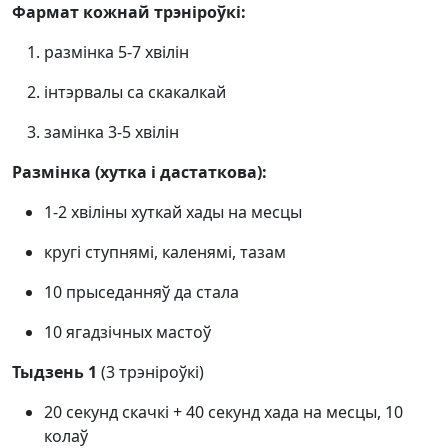
Фармат кожнай трэніроўкі:
размінка 5-7 хвілін
інтэрвалы са скакалкай
замінка 3-5 хвілін
Размінка (хутка і дастаткова):
1-2 хвіліны хуткай хады на месцы
кругі ступнямі, каленямі, тазам
10 прыседанняў да стала
10 ягадзічных мастоў
Тыдзень 1
(3 трэніроўкі)
20 секунд скачкі + 40 секунд хада на месцы, 10
колаў