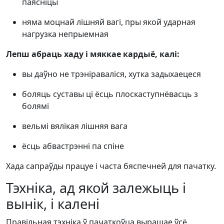
паясніцы
няма моцнай лішняй вагі, пры якой ударная
нагрузка непрыемная
Лепш абраць хаду і мяккае кардыё, калі:
вы даўно не трэніраваліся, хутка задыхаецеся
боляць суставы ці ёсць плоскаступнёвасць з
болямі
вельмі вялікая лішняя вага
ёсць абвастрэнні па спіне
Хада сапраўды працуе і часта бяспечней для пачатку.
Тэхніка, ад якой залежыць і
вынік, і калені
Правільная тэхніка ў пачаткоўца вырашае ўсё.