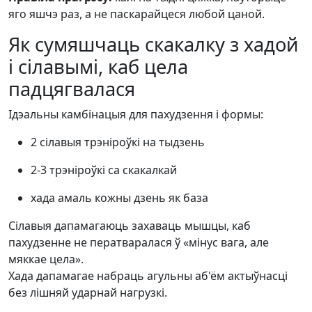
яго яшчэ раз, а не паскарайцеся любой цаной.
Як сумяшчаць скакалку з хадой
і сілавымі, каб цела
падцягвалася
Ідэальны камбінацыя для пахудзення і формы:
2 сілавыя трэніроўкі на тыдзень
2-3 трэніроўкі са скакалкай
хада амаль кожны дзень як база
Сілавыя дапамагаюць захаваць мышцы, каб
пахудзенне не ператваралася ў «мінус вага, але
мяккае цела».
Хада дапамагае набраць агульны аб'ём актыўнасці
без лішняй ударнай нагрузкі.