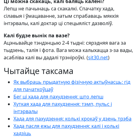
Ці можна скакаць, калі баляць калені?
Лепш не пачынаць са скакалкі. Спачатку хада,
сілавыя і ўмацаванне, затым спрабаваць мяккія
інтэрвалы, калі доктар ці спецыяліст дазволіў.
Калі будзе вынік па вазе?
Ацэньвайце тэндэнцыю 2-4 тыдні: сярэдняя вага за
тыдзень, талія і фота. Вага можа калыхацца з-за вады,
асабліва калі вы дадалі трэніроўкі. (
sit30.net
)
Чытайце таксама
Як выбраць прыдатную фізічную актыўнасць: гід
для пачаткоўцаў
Бег ці хада для пахудзення: што лепш
Хуткая хада для пахудзення: тэмп, пульс і
інтэрвалы
Хада для пахудзення: колькі крокаў у дзень трэба
Хада пасля ежы для пахудзення: калі і колькі
хадзіць