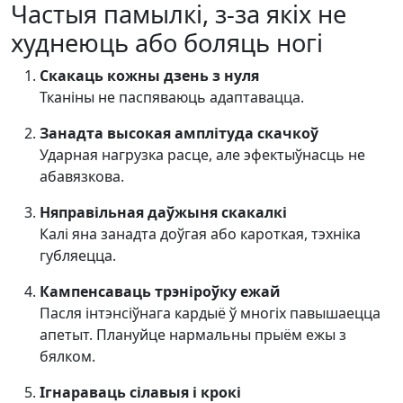
Частыя памылкі, з-за якіх не
худнеюць або боляць ногі
Скакаць кожны дзень з нуля
Тканіны не паспяваюць адаптавацца.
Занадта высокая амплітуда скачкоў
Ударная нагрузка расце, але эфектыўнасць не
абавязкова.
Няправільная даўжыня скакалкі
Калі яна занадта доўгая або кароткая, тэхніка
губляецца.
Кампенсаваць трэніроўку ежай
Пасля інтэнсіўнага кардыё ў многіх павышаецца
апетыт. Плануйце нармальны прыём ежы з
бялком.
Ігнараваць сілавыя і крокі