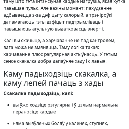
таму што гэта інтэнсіўная кардыё нагрузка, якая хутка
павышае пульс. Але важны момант: пахудзенне
адбываецца з-за дэфіцыту калорый, а трэніроўкі
дапамагаюць гэты дэфіцыт падтрымліваць і
павышаюць агульную выдатковасць энергіі.
Калі вы скачыце, а харчаванне не пад кантролем,
вага можа не змяняцца. Таму логіка такая:
харчаванне плюс рэгулярная актыўнасць. У гэтым
сэнсе скакалка добра дапаўняе хаду і сілавыя.
Каму падыходзіць скакалка, а
каму лепей пачаць з хады
Скакалка падыходзіць, калі:
вы ўжо ходзіце рэгулярна і ў цэлым нармальна
пераносіце кардыё
няма выяўленых боляў у каленях, ступнях,