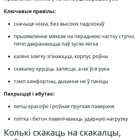
Ключавыя правілы:
скачыце нізка, без высокіх падскокаў
прызямленне мяккае на пераднюю частку ступні,
пяткі дакранаюцца паў зусім лёгка
калені злёгку згінаюцца, корпус роўны
скакалку круціць запясце, а не ўся рука
тэмп камфортны, дыханне не ў паніцы
Пакрыццё і абутак:
лепш красоўкі і роўная пругкая паверхня
плітка і бетон павялічваюць ударную нагрузку
Колькі скакаць на скакалцы,