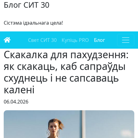
Блог СИТ 30
Сістэма ідэальнага цела!
Свет СИТ 30
Купіць PRO
Блог
Скакалка для пахудзення:
як скакаць, каб сапраўды
схуднець і не сапсаваць
калені
06.04.2026