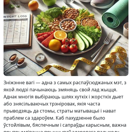
Зніжэнне вагі — адна з самых распаўсюджаных мэт, з
якой людзі пачынаюць змяняць свой лад жыцця.
Аднак многія выбіраюць шлях хуткіх і жорсткіх дыет
або знясільваючых трэніровак, якія часта
прыводзяць да стомы, страты матывацыі і нават
праблем са здароўем. Каб пахудзенне было
ўстойлівым, бяспечным і сапраўды карысным, важна