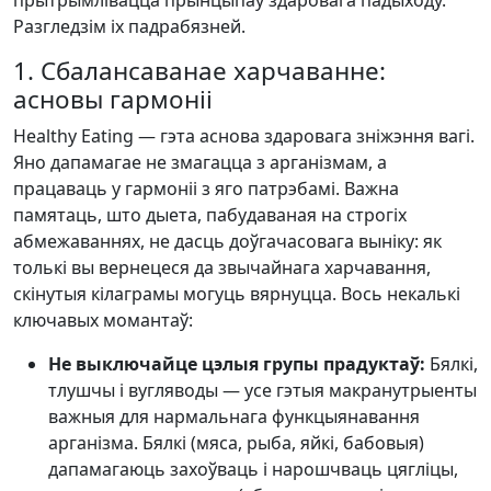
прытрымлівацца прынцыпаў здаровага падыходу.
Разгледзім іх падрабязней.
1. Сбалансаванае харчаванне:
асновы гармоніі
Healthy Eating — гэта аснова здаровага зніжэння вагі.
Яно дапамагае не змагацца з арганізмам, а
працаваць у гармоніі з яго патрэбамі. Важна
памятаць, што дыета, пабудаваная на строгіх
абмежаваннях, не дасць доўгачасовага выніку: як
толькі вы вернецеся да звычайнага харчавання,
скінутыя кілаграмы могуць вярнуцца. Вось некалькі
ключавых момантаў:
Не выключайце цэлыя групы прадуктаў:
Бялкі,
тлушчы і вугляводы — усе гэтыя макранутрыенты
важныя для нармальнага функцыянавання
арганізма. Бялкі (мяса, рыба, яйкі, бабовыя)
дапамагаюць захоўваць і нарошчваць цягліцы,