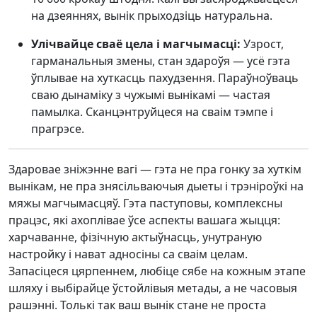
на дзеяннях, вынік прыходзіць натуральна.
Улічвайце сваё цела і магчымасці:
Узрост,
гарманальныя змены, стан здароўя — усё гэта
ўплывае на хуткасць пахудзення. Параўноўваць
сваю дынаміку з чужымі вынікамі — частая
памылка. Сканцэнтруйцеся на сваім тэмпе і
прагрэсе.
Здаровае зніжэнне вагі — гэта не пра гонку за хуткім
вынікам, не пра знясільваючыя дыеты і трэніроўкі на
мяжы магчымасцяў. Гэта паступовы, комплексны
працэс, які ахоплівае ўсе аспекты вашага жыцця:
харчаванне, фізічную актыўнасць, унутраную
настройку і нават адносіны са сваім целам.
Запасіцеся цярпеннем, любіце сябе на кожным этапе
шляху і выбірайце ўстойлівыя метады, а не часовыя
рашэнні. Толькі так ваш вынік стане не проста