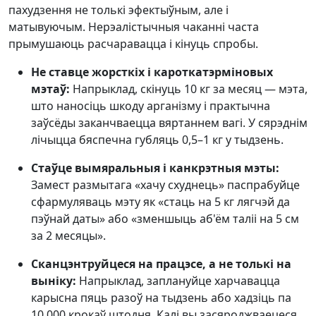
пахудзення не толькі эфектыўным, але і
матывуючым. Нерэалістычныя чаканні часта
прымушаюць расчаравацца і кінуць спробы.
Не ставце жорсткіх і кароткатэрміновых
мэтаў:
Напрыклад, скінуць 10 кг за месяц — мэта,
што наносіць шкоду арганізму і практычна
заўсёды заканчваецца вяртаннем вагі. У сярэднім
лічыцца бяспечна губляць 0,5–1 кг у тыдзень.
Стаўце вымяральныя і канкрэтныя мэты:
Замест размытага «хачу схуднець» паспрабуйце
сфармуляваць мэту як «стаць на 5 кг лягчэй да
пэўнай даты» або «зменшыць аб'ём таліі на 5 см
за 2 месяцы».
Сканцэнтруйцеся на працэсе, а не толькі на
выніку:
Напрыклад, заплануйце харчавацца
карысна пяць разоў на тыдзень або хадзіць па
10 000 крокаў штодня. Калі вы засяроджваецеся