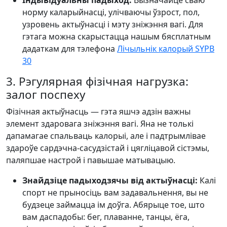
Індывідуальны падыход:
Вызначайце сваю
норму каларыйнасці, улічваючы ўзрост, пол,
узровень актыўнасці і мэту зніжэння вагі. Для
гэтага можна скарыстацца нашым бясплатным
дадаткам для тэлефона
Лічыльнік калорый SYPB
30
3. Рэгулярная фізічная нагрузка:
залог поспеху
Фізічная актыўнасць — гэта яшчэ адзін важны
элемент здаровага зніжэння вагі. Яна не толькі
дапамагае спальваць калорыі, але і падтрымлівае
здароўе сардэчна-сасудзістай і цягліцавой сістэмы,
паляпшае настрой і павышае матывацыю.
Знайдзіце падыходзячы від актыўнасці:
Калі
спорт не прыносіць вам задавальнення, вы не
будзеце займацца ім доўга. Абярыце тое, што
вам даспадобы: бег, плаванне, танцы, ёга,