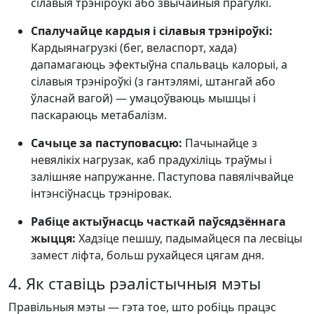
сілавыя трэніроўкі або звычайныя прагулкі.
Спалучайце кардыя і сілавыя трэніроўкі:
Кардыянагрузкі (бег, веласпорт, хада)
дапамагаюць эфектыўна спальваць калорыі, а
сілавыя трэніроўкі (з гантэлямі, штангай або
ўласнай вагой) — умацоўваюць мышцы і
паскараюць метабалізм.
Сачыце за паступовасцю:
Пачынайце з
невялікіх нагрузак, каб прадухіліць траўмы і
залішняе напружанне. Паступова павялічвайце
інтэнсіўнасць трэніровак.
Рабіце актыўнасць часткай паўсядзённага
жыцця:
Хадзіце пешшу, падымайцеся па лесвіцы
замест ліфта, больш рухайцеся цягам дня.
4. Як ставіць рэалістычныя мэты
Правільныя мэты — гэта тое, што робіць працэс