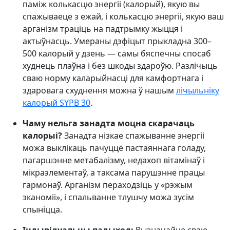
паміж колькасцю энергіі (калорый), якую вы
спажываеце з ежай, і колькасцю энергіі, якую ваш
арганізм траціць на падтрымку жыцця і
актыўнасць. Умераны дэфіцыт прыкладна 300–
500 калорый у дзень — самы бяспечны спосаб
худнець плаўна і без шкоды здароўю. Разлічыць
сваю норму каларыйнасці для камфортнага і
здаровага схуднення можна ў нашым
лічыльніку
калорый SYPB 30
.
Чаму нельга занадта моцна скарачаць
калорыі?
Занадта нізкае спажыванне энергіі
можа выклікаць пачуццё пастаяннага голаду,
пагаршэнне метабалізму, недахоп вітамінаў і
мікраэлементаў, а таксама парушэнне працы
гармонаў. Арганізм пераходзіць у «рэжым
эканоміі», і спальванне тлушчу можа зусім
спыніцца.