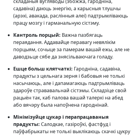
складаныя вугляводы (збожжа, гародніна,
садавіна) даюць энергію, а карысныя тлушчы
(арэхі, авакада, раслінныя алеі) падтрымліваюць
працу мозгу і гарманальную сістэму.
Кантроль порцый:
Важна пазбягаць
пераядання. Аддавайце перавагу невялікім
порцыям, сочыце за памерам вашай ежы, але не
даводзьце сябе да знясільваючага голаду.
Ешце больш клятчаткі:
Гародніна, садавіна,
прадукты з цельнага зерня і бабовыя не толькі
насычаюць, але і дапамагаюць падтрымліваць
здароўе стрававальнай сістэмы. Складзіце свой
рацыён так, каб палова вашай талеркі на абед
або вячэру была напоўнена гароднінай.
Мінімізуйце цукар і перапрацаваныя
прадукты:
Салодкае, газіроўкі, фастфуд і
паўфабрыкаты не толькі выклікаюць скачкі цукру