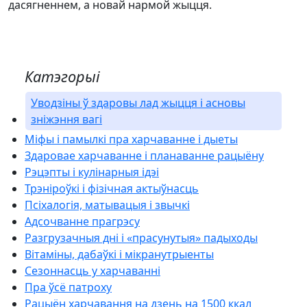
дасягненнем, а новай нармой жыцця.
Катэгорыі
Уводзіны ў здаровы лад жыцця і асновы
зніжэння вагі
Міфы і памылкі пра харчаванне і дыеты
Здаровае харчаванне і планаванне рацыёну
Рэцэпты і кулінарныя ідэі
Трэніроўкі і фізічная актыўнасць
Псіхалогія, матывацыя і звычкі
Адсочванне прагрэсу
Разгрузачныя дні і «прасунутыя» падыходы
Вітаміны, дабаўкі і мікранутрыенты
Сезоннасць у харчаванні
Пра ўсё патроху
Рацыён харчавання на дзень на 1500 ккал