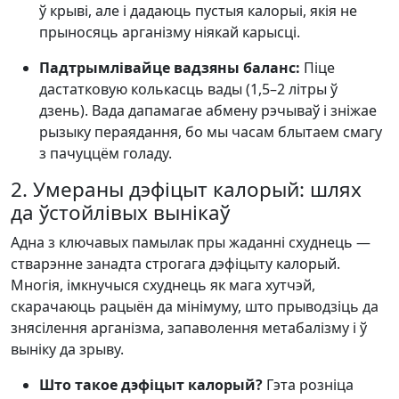
ў крыві, але і дадаюць пустыя калорыі, якія не
прыносяць арганізму ніякай карысці.
Падтрымлівайце вадзяны баланс:
Піце
дастатковую колькасць вады (1,5–2 літры ў
дзень). Вада дапамагае абмену рэчываў і зніжае
рызыку пераядання, бо мы часам блытаем смагу
з пачуццём голаду.
2. Умераны дэфіцыт калорый: шлях
да ўстойлівых вынікаў
Адна з ключавых памылак пры жаданні схуднець —
стварэнне занадта строгага дэфіцыту калорый.
Многія, імкнучыся схуднець як мага хутчэй,
скарачаюць рацыён да мінімуму, што прыводзіць да
знясілення арганізма, запаволення метабалізму і ў
выніку да зрыву.
Што такое дэфіцыт калорый?
Гэта розніца