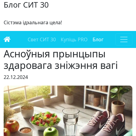
Блог СИТ 30
Сістэма ідэальнага цела!
Свет СИТ 30
Купіць PRO
Блог
Асноўныя прынцыпы
здаровага зніжэння вагі
22.12.2024