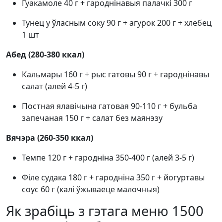
Гуакамоле 40 г + гароднінавыя палачкі 300 г
Тунец у ўласным соку 90 г + агурок 200 г + хлебец
1 шт
Абед (280-380 ккал)
Кальмары 160 г + рыс гатовы 90 г + гароднінавы
салат (алей 4-5 г)
Постная ялавічына гатовая 90-110 г + бульба
запечаная 150 г + салат без маянэзу
Вячэра (260-350 ккал)
Темпе 120 г + гародніна 350-400 г (алей 3-5 г)
Філе судака 180 г + гародніна 350 г + йогуртавы
соус 60 г (калі ўжываеце малочныя)
Як зрабіць з гэтага меню 1500