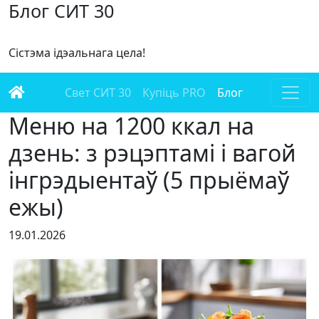
Блог СИТ 30
Сістэма ідэальнага цела!
Свет СИТ 30
Купіць PRO
Блог
Меню на 1200 ккал на
дзень: з рэцэптамі і вагой
інгрэдыентаў (5 прыёмаў
ежы)
19.01.2026