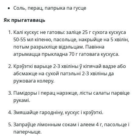
Соль, перац, папрыка па гусце
Як прыгатаваць
Калі кускус не гатовы: заліце 25 г сухога кускуса
50-55 мл кіпеню, пасольце, накрыйце на 5 хвілін,
потым разрыхліце відэльцам. Павінна
атрымацца прыкладна 70 г гатовага кускуса.
Крэўэткі варыце 2-3 хвіліны ў кіпячай вадзе або
абсмажце на сухой патэльні 2-3 хвіліны да
ружовага колеру.
Памідоры і перац нарэжце, лісты салаты парвіце
рукамі.
Змяшайце гародніну, кускус і крэўэткі.
Запраўце лімонным сокам і алеем 4 г, пасольце і
паперчыце.