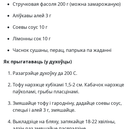
Стручковая фасоля 200 г (можна замарожаную)
Аліўкавы алей 3 г
Соевы соус 10 г
Лімонны сок 10 г
Часнок сушаны, перац, папрыка па жаданні
Як прыгатаваць (у духоўцы)
Разагрэйце духоўку да 200 С.
Тофу нарэжце кубікамі 1,5-2 см. Кабачок нарэжце
паўколамі, грыбы пласцінамі.
Змяшайце тофу і гародніну, дадайце соевы соус,
спецыі і алей 3 г, змяшайце.
Выкладзіце на бляху, запякайце 18-22 хвіліны,
адзін раз змяшайце пасярэдзіне.