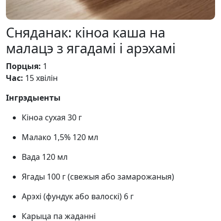
Сняданак: кіноа каша на
малацэ з ягадамі і арэхамі
Порцыя:
1
Час:
15 хвілін
Інгрэдыенты
Кіноа сухая 30 г
Малако 1,5% 120 мл
Вада 120 мл
Ягады 100 г (свежыя або замарожаныя)
Арэхі (фундук або валоскі) 6 г
Карыца па жаданні