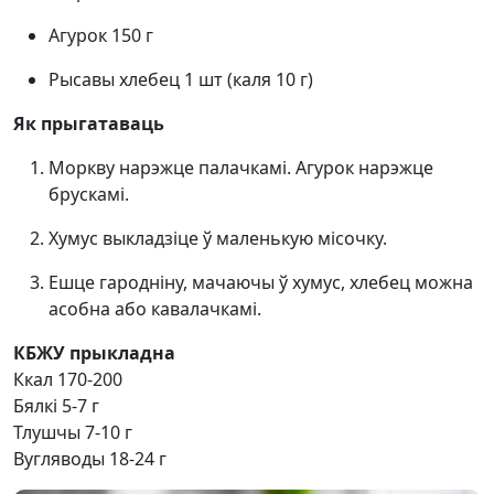
Агурок 150 г
Рысавы хлебец 1 шт (каля 10 г)
Як прыгатаваць
Моркву нарэжце палачкамі. Агурок нарэжце
брускамі.
Хумус выкладзіце ў маленькую місочку.
Ешце гародніну, мачаючы ў хумус, хлебец можна
асобна або кавалачкамі.
КБЖУ прыкладна
Ккал 170-200
Бялкі 5-7 г
Тлушчы 7-10 г
Вугляводы 18-24 г