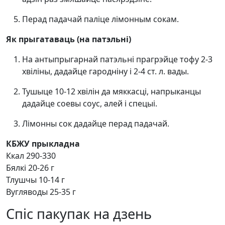
Перад падачай паліце лімонным сокам.
Як прыгатаваць (на патэльні)
На антыпрыгарнай патэльні прагрэйце тофу 2-3
хвіліны, дадайце гародніну і 2-4 ст. л. вады.
Тушыце 10-12 хвілін да мяккасці, напрыканцы
дадайце соевы соус, алей і спецыі.
Лімонны сок дадайце перад падачай.
КБЖУ прыкладна
Ккал 290-330
Бялкі 20-26 г
Тлушчы 10-14 г
Вугляводы 25-35 г
Спіс пакупак на дзень