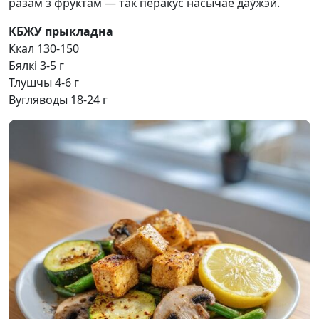
разам з фруктам — так перакус насычае даўжэй.
КБЖУ прыкладна
Ккал 130-150
Бялкі 3-5 г
Тлушчы 4-6 г
Вугляводы 18-24 г