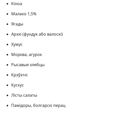
Кіноа
Малако 1,5%
Ягады
Арэхі (фундук або валоскі)
Хумус
Морква, агурок
Рысавыя хлебцы
Крэўэткі
Кускус
Лісты салаты
Памідоры, болгарскі перац