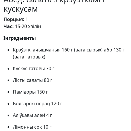
кускусам
Порцыя:
1
Час:
15-20 хвілін
Інгрэдыенты
Крэўэткі ачышчаныя 160 г (вага сырых) або 130 г
(вага гатовых)
Кускус гатовы 70 г
Лісты салаты 80 г
Памідоры 150 г
Болгарскі перац 120 г
Аліўкавы алей 4 г
Лімонны сок 10 г