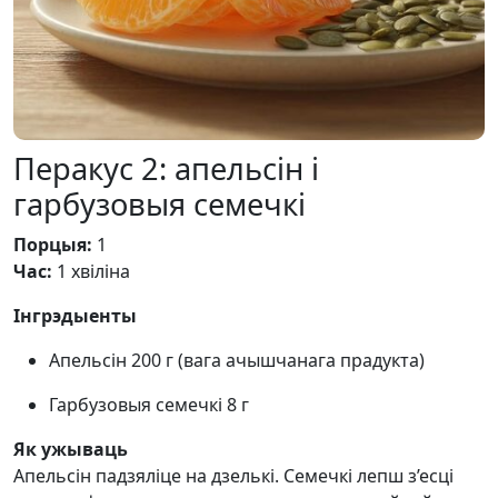
Перакус 2: апельсін і
гарбузовыя семечкі
Порцыя:
1
Час:
1 хвіліна
Інгрэдыенты
Апельсін 200 г (вага ачышчанага прадукта)
Гарбузовыя семечкі 8 г
Як ужываць
Апельсін падзяліце на дзелькі. Семечкі лепш з’есці