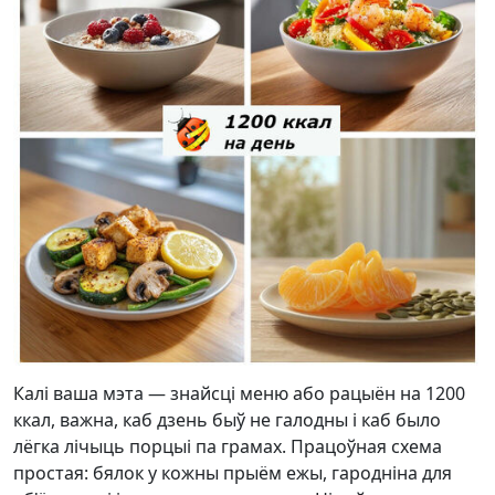
Калі ваша мэта — знайсці меню або рацыён на 1200
ккал, важна, каб дзень быў не галодны і каб было
лёгка лічыць порцыі па грамах. Працоўная схема
простая: бялок у кожны прыём ежы, гародніна для