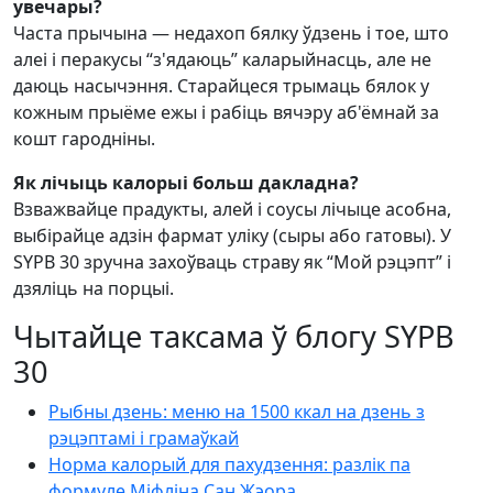
увечары?
Часта прычына — недахоп бялку ўдзень і тое, што
алеі і перакусы “з'ядаюць” каларыйнасць, але не
даюць насычэння. Старайцеся трымаць бялок у
кожным прыёме ежы і рабіць вячэру аб'ёмнай за
кошт гародніны.
Як лічыць калорыі больш дакладна?
Взважвайце прадукты, алей і соусы лічыце асобна,
выбірайце адзін фармат уліку (сыры або гатовы). У
SYPB 30 зручна захоўваць страву як “Мой рэцэпт” і
дзяліць на порцыі.
Чытайце таксама ў блогу SYPB
30
Рыбны дзень: меню на 1500 ккал на дзень з
рэцэптамі і грамаўкай
Норма калорый для пахудзення: разлік па
формуле Міфліна Сан Жэора