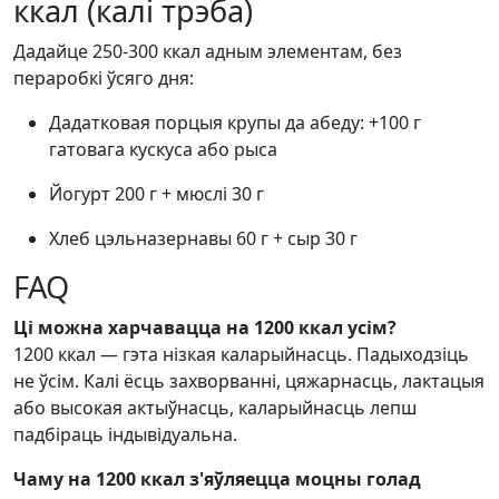
ккал (калі трэба)
Дадайце 250-300 ккал адным элементам, без
пераробкі ўсяго дня:
Дадатковая порцыя крупы да абеду: +100 г
гатовага кускуса або рыса
Йогурт 200 г + мюслі 30 г
Хлеб цэльназернавы 60 г + сыр 30 г
FAQ
Ці можна харчавацца на 1200 ккал усім?
1200 ккал — гэта нізкая каларыйнасць. Падыходзіць
не ўсім. Калі ёсць захворванні, цяжарнасць, лактацыя
або высокая актыўнасць, каларыйнасць лепш
падбіраць індывідуальна.
Чаму на 1200 ккал з'яўляецца моцны голад