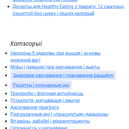
Дэсерты для Healthy Eating з тварагу: 12 смачных
рэцэптаў без цукру і лішніх калорый
Катэгорыі
Уводзіны ў здаровы лад жыцця і асновы
зніжэння вагі
Міфы і памылкі пра харчаванне і дыеты
Здаровае харчаванне і планаванне рацыёну
Рэцэпты і кулінарныя ідэі
Трэніроўкі і фізічная актыўнасць
Псіхалогія, матывацыя і звычкі
Адсочванне прагрэсу
Разгрузачныя дні і «прасунутыя» падыходы
Вітаміны, дабаўкі і мікранутрыенты
Сезоннасць у харчаванні