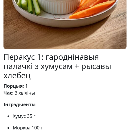
Перакус 1: гароднінавыя
палачкі з хумусам + рысавы
хлебец
Порцыя:
1
Час:
3 хвіліны
Інгрэдыенты
Хумус 35 г
Морква 100 г