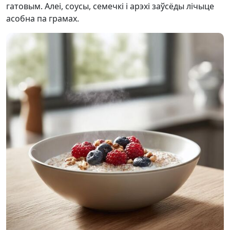
гатовым. Алеі, соусы, семечкі і арэхі заўсёды лічыце
асобна па грамах.