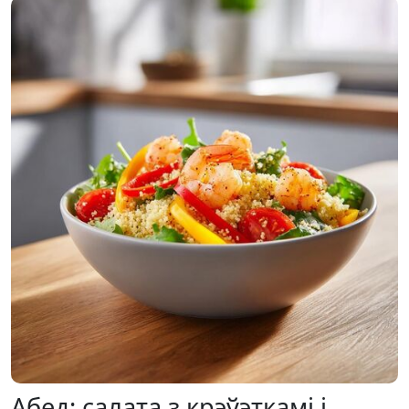
Абед: салата з крэўэткамі і