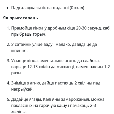
Падсаладжальнік па жаданні (0 ккал)
Як прыгатаваць
Прамойце кіноа ў дробным сіце 20-30 секунд, каб
прыбраць горыч.
У сатэйнік уліце ваду і малако, давядзіце да
кіпення.
Усыпце кіноа, зменьшыце агонь да слабога,
варыце 12-13 хвілін да мяккасці, памешваючы 1-2
разы.
Зніміце з агню, дайце пастаяць 2 хвіліны пад
накрыўкай.
Дадайце ягады. Калі яны замарожаныя, можна
пакласці іх на гарачую кашу і пачакаць 2-3
хвіліны.