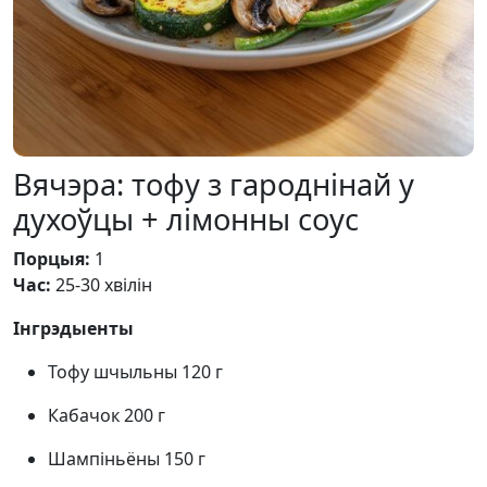
Вячэра: тофу з гароднінай у
духоўцы + лімонны соус
Порцыя:
1
Час:
25-30 хвілін
Інгрэдыенты
Тофу шчыльны 120 г
Кабачок 200 г
Шампіньёны 150 г