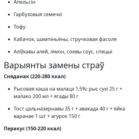
Апельсін
Гарбузовыя семечкі
Тофу
Кабачок, шампіньёны, стручковая фасоля
Аліўкавы алей, лімон, соевы соус, спецыі
Варыянты замены страў
Сняданак (220-280 ккал)
Рысовая каша на малацэ 1,5%: рыс сухі 25 г +
малако 200 мл + ягады 80 г
Тост цэльназернавы 35 г + авакада 40 г + яйка
варанае 1 шт + агурок 150 г
Перакус (150-220 ккал)