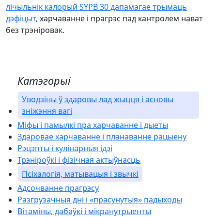
лічыльнік калорый SYPB 30 дапамагае трымаць
дэфіцыт
, харчаванне і прагрэс пад кантролем нават
без трэніровак.
Катэгорыі
Уводзіны ў здаровы лад жыцця і асновы
зніжэння вагі
Міфы і памылкі пра харчаванне і дыеты
Здаровае харчаванне і планаванне рацыёну
Рэцэпты і кулінарныя ідэі
Трэніроўкі і фізічная актыўнасць
Псіхалогія, матывацыя і звычкі
Адсочванне прагрэсу
Разгрузачныя дні і «прасунутыя» падыходы
Вітаміны, дабаўкі і мікранутрыенты