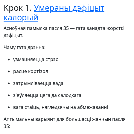
Крок 1.
Умераны дэфіцыт
калорый
Асноўная памылка пасля 35 — гэта занадта жорсткі
дэфіцыт.
Чаму гэта дрэнна:
узмацняецца стрэс
расце кортізол
затрымліваецца вада
з'яўляецца цяга да салодкага
вага стаіць, нягледзячы на абмежаванні
Аптымальны варыянт для большасці жанчын пасля
35: