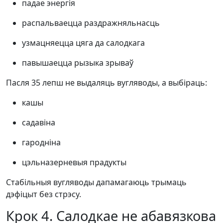
падае энергія
распальваецца раздражняльнасць
узмацняецца цяга да салодкага
павышаецца рызыка зрываў
Пасля 35 лепш не выдаляць вугляводы, а выбіраць:
кашы
садавіна
гародніна
цэльназерневыя прадукты
Стабільныя вугляводы дапамагаюць трымаць
дэфіцыт без стрэсу.
Крок 4. Салодкае не абавязкова