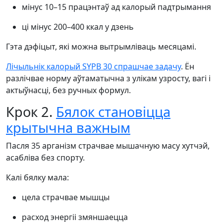
мінус 10–15 працэнтаў ад калорый падтрымання
ці мінус 200–400 ккал у дзень
Гэта дэфіцыт, які можна вытрымліваць месяцамі.
Лічыльнік калорый SYPB 30 спрашчае задачу
. Ён
разлічвае норму аўтаматычна з улікам узросту, вагі і
актыўнасці, без ручных формул.
Крок 2.
Бялок становіцца
крытычна важным
Пасля 35 арганізм страчвае мышачную масу хутчэй,
асабліва без спорту.
Калі бялку мала:
цела страчвае мышцы
расход энергіі змяншаецца