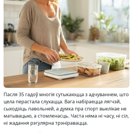
Пасля 35 гадоў многія сутыкаюцца з адчуваннем, што
цела перастала слухацца. Вага набіраецца лягчэй,
сыходзіць павольней, а думка пра спорт выклікае не
матывацыю, а стомленасць. Часта няма ні часу, ні сіл,
ні жадання рэгулярна трэніравацца.