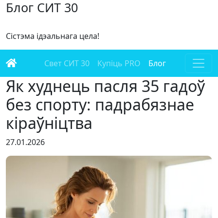
Блог СИТ 30
Сістэма ідэальнага цела!
Свет СИТ 30
Купіць PRO
Блог
Як худнець пасля 35 гадоў
без спорту: падрабязнае
кіраўніцтва
27.01.2026