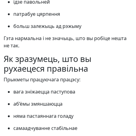
ідзе павольней
патрабуе цярпення
больш залежыць ад рэжыму
Гэта нармальна і не значыць, што вы робіце нешта
не так.
Як зразумець, што вы
рухаецеся правільна
Прыкметы працуючага працэсу:
вага зніжаецца паступова
аб’ёмы змяншаюцца
няма пастаяннага голаду
самаадчуванне стабільнае