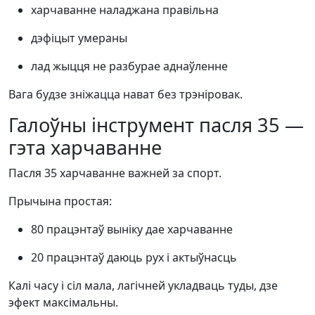
харчаванне наладжана правільна
дэфіцыт умераны
лад жыцця не разбурае аднаўленне
Вага будзе зніжацца нават без трэніровак.
Галоўны інструмент пасля 35 —
гэта харчаванне
Пасля 35 харчаванне важней за спорт.
Прычына простая:
80 працэнтаў выніку дае харчаванне
20 працэнтаў даюць рух і актыўнасць
Калі часу і сіл мала, лагічней укладваць туды, дзе
эфект максімальны.