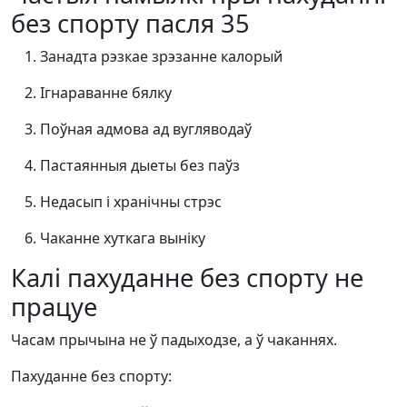
без спорту пасля 35
Занадта рэзкае зрэзанне калорый
Ігнараванне бялку
Поўная адмова ад вугляводаў
Пастаянныя дыеты без паўз
Недасып і хранічны стрэс
Чаканне хуткага выніку
Калі пахуданне без спорту не
працуе
Часам прычына не ў падыходзе, а ў чаканнях.
Пахуданне без спорту: