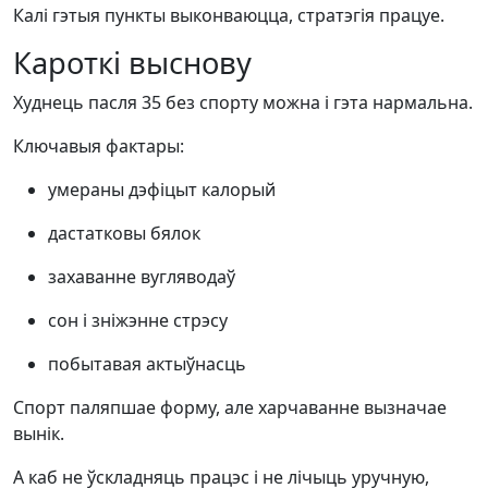
Калі гэтыя пункты выконваюцца, стратэгія працуе.
Кароткі выснову
Худнець пасля 35 без спорту можна і гэта нармальна.
Ключавыя фактары:
умераны дэфіцыт калорый
дастатковы бялок
захаванне вугляводаў
сон і зніжэнне стрэсу
побытавая актыўнасць
Спорт паляпшае форму, але харчаванне вызначае
вынік.
А каб не ўскладняць працэс і не лічыць уручную,