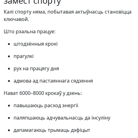
замест спорту
Калі спорту няма, побытавая актыўнасць становіцца
ключавой.
Што рэальна працуе:
штодзённыя крокі
прагулкі
рух на працягу дня
адмова ад пастаяннага сядзення
Нават 6000–8000 крокаў у дзень:
павышаюць расход энергіі
паляпшаюць адчувальнасць да інсуліну
дапамагаюць трымаць дэфіцыт