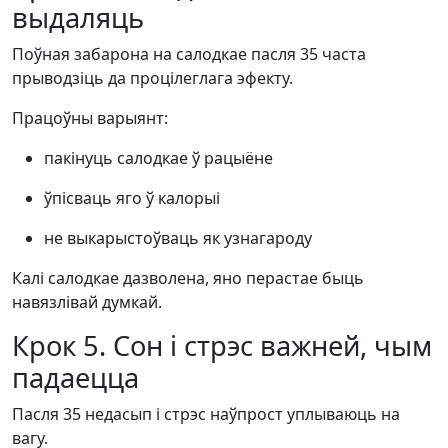
выдаляць
Поўная забарона на салодкае пасля 35 часта
прыводзіць да процілеглага эфекту.
Працоўны варыянт:
пакінуць салодкае ў рацыёне
ўпісваць яго ў калорыі
не выкарыстоўваць як узнагароду
Калі салодкае дазволена, яно перастае быць
навязлівай думкай.
Крок 5. Сон і стрэс важней, чым
падаецца
Пасля 35 недасып і стрэс наўпрост уплываюць на
вагу.