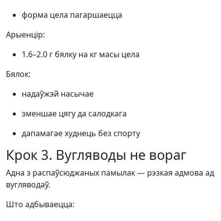
форма цела пагаршаецца
Арыенцір:
1.6–2.0 г бялку на кг масы цела
Бялок:
надаўжэй насычае
зменшае цягу да салодкага
дапамагае худнець без спорту
Крок 3. Вугляводы не вораг
Адна з распаўсюджаных памылак — рэзкая адмова ад
вугляводаў.
Што адбываецца: