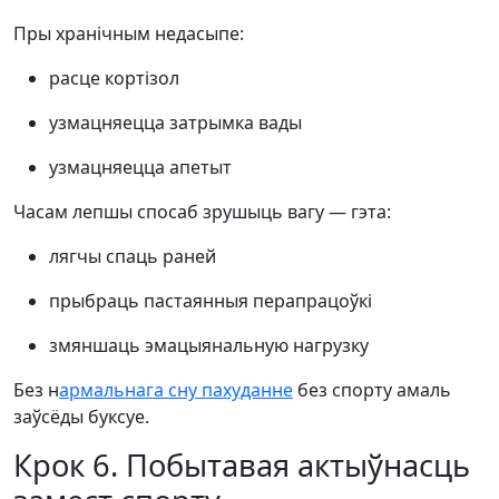
Пры хранічным недасыпе:
расце кортізол
узмацняецца затрымка вады
узмацняецца апетыт
Часам лепшы спосаб зрушыць вагу — гэта:
лягчы спаць раней
прыбраць пастаянныя перапрацоўкі
змяншаць эмацыянальную нагрузку
Без н
армальнага сну пахуданне
без спорту амаль
заўсёды буксуе.
Крок 6. Побытавая актыўнасць