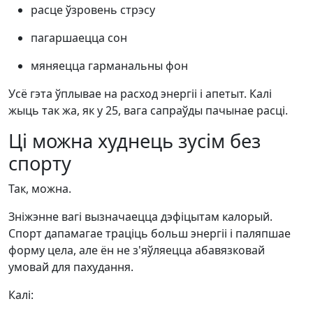
расце ўзровень стрэсу
пагаршаецца сон
мяняецца гарманальны фон
Усё гэта ўплывае на расход энергіі і апетыт. Калі
жыць так жа, як у 25, вага сапраўды пачынае расці.
Ці можна худнець зусім без
спорту
Так, можна.
Зніжэнне вагі вызначаецца дэфіцытам калорый.
Спорт дапамагае траціць больш энергіі і паляпшае
форму цела, але ён не з'яўляецца абавязковай
умовай для пахудання.
Калі: