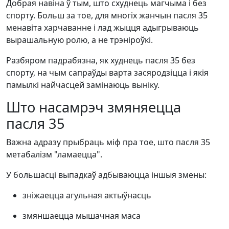
Добрая навіна ў тым, што схуднець магчыма і без
спорту. Больш за тое, для многіх жанчын пасля 35
менавіта харчаванне і лад жыцця адыгрываюць
вырашальную ролю, а не трэніроўкі.
Разбяром падрабязна, як худнець пасля 35 без
спорту, на чым сапраўды варта засяродзіцца і якія
памылкі найчасцей замінаюць выніку.
Што насамрэч змяняецца
пасля 35
Важна адразу прыбраць міф пра тое, што пасля 35
метабалізм "ламаецца".
У большасці выпадкаў адбываюцца іншыя змены:
зніжаецца агульная актыўнасць
змяншаецца мышачная маса