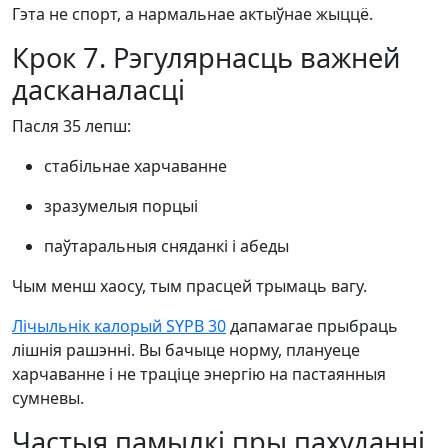
Гэта не спорт, а нармальнае актыўнае жыццё.
Крок 7. Рэгулярнасць важней
дасканаласці
Пасля 35 лепш:
стабільнае харчаванне
зразумелыя порцыі
паўтаральныя сняданкі і абеды
Чым менш хаосу, тым прасцей трымаць вагу.
Лічыльнік калорый SYPB 30
дапамагае прыбраць
лішнія рашэнні. Вы бачыце норму, плануеце
харчаванне і не траціце энергію на пастаянныя
сумневы.
Частыя памылкі пры пахуданні