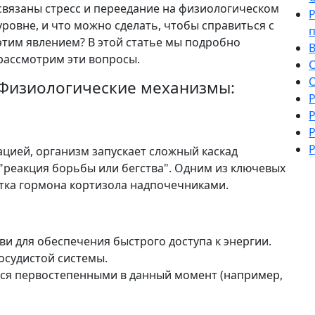
связаны стресс и переедание на физиологическом
уровне, и что можно сделать, чтобы справиться с
этим явлением? В этой статье мы подробно
рассмотрим эти вопросы.
О
Физиологические механизмы:
Р
Р
Р
Р
ацией, организм запускает сложный каскад
 "реакция борьбы или бегства". Одним из ключевых
тка гормона кортизола надпочечниками.
и для обеспечения быстрого доступа к энергии.
осудистой системы.
ся первостепенными в данный момент (например,