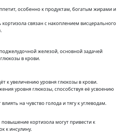
ппетит, особенно к продуктам, богатым жирами и
кортизола связан с накоплением висцерального
.
поджелудочной железой, основной задачей
глюкозы в крови.
ёт к увеличению уровня глюкозы в крови.
жения уровня глюкозы, способствуя её усвоению
влиять на чувство голода и тягу к углеводам.
е повышение кортизола могут привести к
к к инсулину.