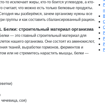
кто-то исключает жиры, кто-то боится углеводов, а кто-
то считает, что можно есть только белковые продукты.
Сегодня мы разберёмся, зачем организму нужны все
три группы и как составить сбалансированный рацион.
О
1. Белки: строительный материал организма
Р
Белки — это главный строительный материал для
Р
клеток нашего организма. Они состоят из аминокислот,
Р
ения тканей, выработки гормонов, ферментов и
Р
ртом или не стремитесь нарастить мышцы, белки —
еветки)
)
 чечевица, соя)