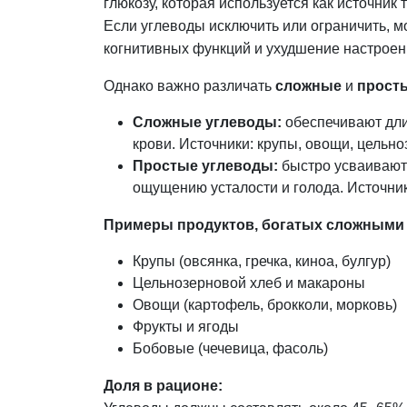
глюкозу, которая используется как источник
Если углеводы исключить или ограничить, м
когнитивных функций и ухудшение настроен
Однако важно различать
сложные
и
прост
Сложные углеводы:
обеспечивают дли
крови. Источники: крупы, овощи, цельн
Простые углеводы:
быстро усваиваютс
ощущению усталости и голода. Источник
Примеры продуктов, богатых сложными 
Крупы (овсянка, гречка, киноа, булгур)
Цельнозерновой хлеб и макароны
Овощи (картофель, брокколи, морковь)
Фрукты и ягоды
Бобовые (чечевица, фасоль)
Доля в рационе: