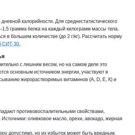
дневной калорийности. Для среднестатистического
–1,5 грамма белка на каждый килограмм массы тела.
 в большем количестве (до 2 г/кг). Рассчитать норму
й СИТ 30.
ья
тельно с лишним весом, но на самом деле это
тся основным источником энергии, участвуют в
сыванию жирорастворимых витаминов (А, D, Е, К) и
ладают противовоспалительными свойствами,
 Источники: оливковое масло, орехи, авокадо, жирная
еру допустимо, но их избыток может быть вредным.