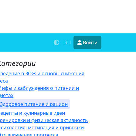
RU
Войти
Категории
Введение в ЗОЖ и основы снижения
веса
Мифы и заблуждения о питании и
диетах
Здоровое питание и рацион
Рецепты и кулинарные идеи
Тренировки и физическая активность
Психология, мотивация и привычки
Отслеживание прогресса