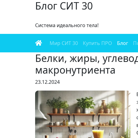
Блог СИТ 30
Cистема идеального тела!
Мир СИТ 30
Купить ПРО
Блог
П
Белки, жиры, углево
макронутриента
23.12.2024