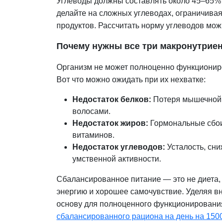
Углеводы должны составлять около 45–65% 
делайте на сложных углеводах, ограничива
продуктов. Рассчитать норму углеводов мо
Почему нужны все три макронутрие
Организм не может полноценно функциониро
Вот что можно ожидать при их нехватке:
Недостаток белков:
Потеря мышечной 
волосами.
Недостаток жиров:
Гормональные сбои
витаминов.
Недостаток углеводов:
Усталость, сн
умственной активности.
Сбалансированное питание — это не диета, 
энергию и хорошее самочувствие. Уделяя в
основу для полноценного функционирования
сбалансированного рациона на день на 1500