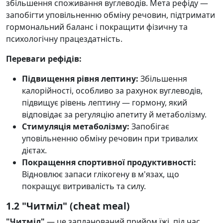
збільшення споживання вуглеводів. Мета рефіду —
запобігти уповільненню обміну речовин, підтримати
гормональний баланс і покращити фізичну та
психологічну працездатність.
Переваги рефідів:
Підвищення рівня лептину:
Збільшення
калорійності, особливо за рахунок вуглеводів,
підвищує рівень лептину — гормону, який
відповідає за регуляцію апетиту й метаболізму.
Стимуляція метаболізму:
Запобігає
уповільненню обміну речовин при тривалих
дієтах.
Покращення спортивної продуктивності:
Відновлює запаси глікогену в м'язах, що
покращує витривалість та силу.
1.2 "Читміл" (cheat meal)
"Читміл"
— це запланований прийом їжі, під час