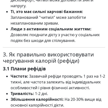
дискомфорт, читміл може допомогти зняти
напругу.
Ті, хто має сильні харчові бажання:
Запланований "читміл" може запобігти
незапланованим зривам.
Люди з активним соціальним життям:
Дозволяє поєднати дієту з участю у соціальних
подіях без шкоди для спілкування.
3. Як правильно використовувати
чергування калорій (рефіди)
3.1 Плани рефідів
Частота:
Зазвичай рефіди проводять 1 раз на 1-2
тижні, але частота залежить від індивідуальних
особливостей і рівня фізичної активності.
Тривалість:
1-2 дні.
Збільшення калорійності:
На 20-30% вище від
основної калорійності дієти.