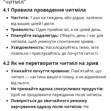
"читміл"
4.1 Правила проведення читміла
Частота:
1 раз на тиждень або рідше, залежно
від ваших цілей і дієти.
Тривалість:
Один прийом їжі, а не цілий день.
Плануйте заздалегідь:
Оберіть день і час для
читміла, щоб уникнути спонтанних зривів.
Усвідомленість:
Насолоджуйтесь їжею, їжте
повільно і прислухайтесь до почуття ситості.
4.2 Як не перетворити читміл на зрив
Уникайте почуття провини:
Пам'ятайте, що
читміл — частина вашого плану, а не відхилення
від нього.
Не тримайте вдома спокусливих продуктів:
Щоб не продовжити переїдання після читміла.
Поверніться до звичайного режиму
харчування одразу після читміла:
Не