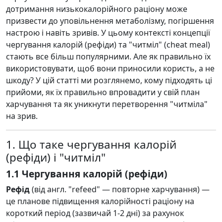
дотримання низькокалорійного раціону може
призвести до уповільнення метаболізму, погіршення
настрою і навіть зривів. У цьому контексті концепції
чергування калорій (рефіди) та "читміл" (cheat meal)
стають все більш популярними. Але як правильно їх
використовувати, щоб вони приносили користь, а не
шкоду? У цій статті ми розглянемо, кому підходять ці
прийоми, як їх правильно впровадити у свій план
харчування та як уникнути перетворення "читміла"
на зрив.
1. Що таке чергування калорій
(рефіди) і "читміл"
1.1 Чергування калорій (рефіди)
Рефід
(від англ. "refeed" — повторне харчування) —
це планове підвищення калорійності раціону на
короткий період (зазвичай 1-2 дні) за рахунок