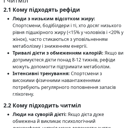
і читміл
2.1 Кому підходять рефіди
Люди з низьким відсотком жиру:
Спортсмени, бодібілдери і ті, хто досяг низького
рівня підшкірного жиру (<15% у чоловіків і <20% у
жінок), часто стикаються з уповільненням
метаболізму і зниженням енергії.
Тривалі дієти з обмеженням калорій:
Якщо ви
дотримуєтеся дієти понад 8-12 тижнів, рефіди
можуть допомогти підтримати метаболізм.
Інтенсивні тренування:
Спортсмени з
високими фізичними навантаженнями
потребують регулярного поповнення запасів
глікогену.
2.2 Кому підходить читміл
Люди на суворій дієті:
Якщо дієта дуже
обмежена й викликає психологічний