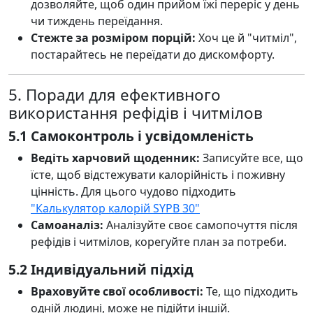
дозволяйте, щоб один прийом їжі переріс у день
чи тиждень переїдання.
Стежте за розміром порцій:
Хоч це й "читміл",
постарайтесь не переїдати до дискомфорту.
5. Поради для ефективного
використання рефідів і читмілов
5.1 Самоконтроль і усвідомленість
Ведіть харчовий щоденник:
Записуйте все, що
їсте, щоб відстежувати калорійність і поживну
цінність. Для цього чудово підходить
"Калькулятор калорій SYPB 30"
Самоаналіз:
Аналізуйте своє самопочуття після
рефідів і читмілов, корегуйте план за потреби.
5.2 Індивідуальний підхід
Враховуйте свої особливості:
Те, що підходить
одній людині, може не підійти іншій.