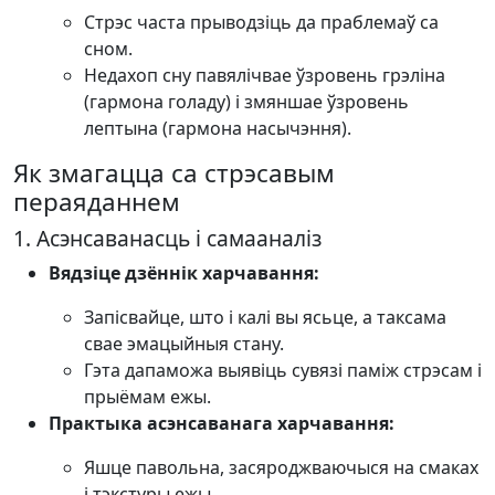
Стрэс часта прыводзіць да праблемаў са
сном.
Недахоп сну павялічвае ўзровень грэліна
(гармона голаду) і змяншае ўзровень
лептына (гармона насычэння).
Як змагацца са стрэсавым
пераяданнем
1. Асэнсаванасць і самааналіз
Вядзіце дзённік харчавання:
Запісвайце, што і калі вы ясьце, а таксама
свае эмацыйныя стану.
Гэта дапаможа выявіць сувязі паміж стрэсам і
прыёмам ежы.
Практыка асэнсаванага харчавання:
Яшце павольна, засяроджваючыся на смаках
і тэкстуры ежы.