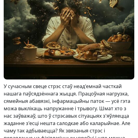
У сучасным свеце стрэс стаў неад'емнай часткай
нашага паўсядзённага жыцця. Працоўная нагрузка,
сямейныя абавязкі, інфармацыйны паток — усё гэта
можа выклікаць напружанне і трывогу. Шмат хто з
нас заўважаў, што ў стрэсавых сітуацыях з'яўляецца
жаданне з'есці нешта салодкае або каларыйнае. Але
чаму так адбываецца? Як звязаныя стрэс і