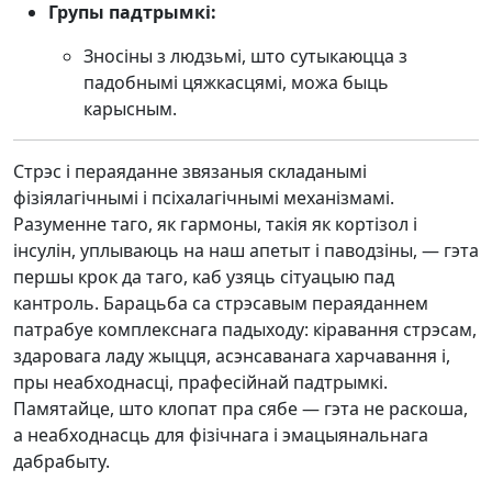
Групы падтрымкі:
Зносіны з людзьмі, што сутыкаюцца з
падобнымі цяжкасцямі, можа быць
карысным.
Стрэс і пераяданне звязаныя складанымі
фізіялагічнымі і псіхалагічнымі механізмамі.
Разуменне таго, як гармоны, такія як кортізол і
інсулін, уплываюць на наш апетыт і паводзіны, — гэта
першы крок да таго, каб узяць сітуацыю пад
кантроль. Барацьба са стрэсавым пераяданнем
патрабуе комплекснага падыходу: кіравання стрэсам,
здаровага ладу жыцця, асэнсаванага харчавання і,
пры неабходнасці, прафесійнай падтрымкі.
Памятайце, што клопат пра сябе — гэта не раскоша,
а неабходнасць для фізічнага і эмацыянальнага
дабрабыту.