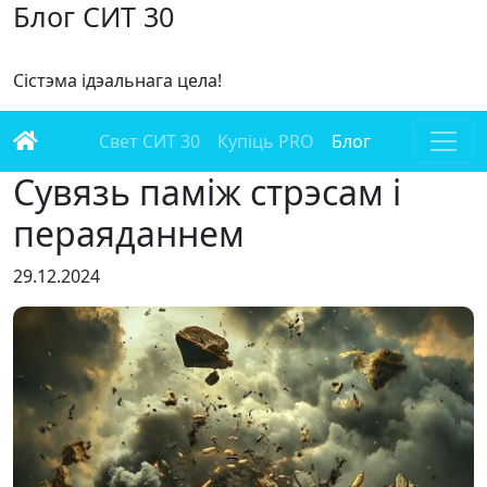
Блог СИТ 30
Сістэма ідэальнага цела!
Свет СИТ 30
Купіць PRO
Блог
Сувязь паміж стрэсам і
пераяданнем
29.12.2024