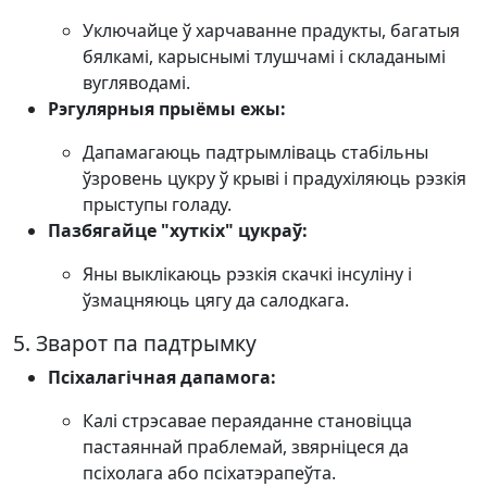
Уключайце ў харчаванне прадукты, багатыя
бялкамі, карыснымі тлушчамі і складанымі
вугляводамі.
Рэгулярныя прыёмы ежы:
Дапамагаюць падтрымліваць стабільны
ўзровень цукру ў крыві і прадухіляюць рэзкія
прыступы голаду.
Пазбягайце "хуткіх" цукраў:
Яны выклікаюць рэзкія скачкі інсуліну і
ўзмацняюць цягу да салодкага.
5. Зварот па падтрымку
Псіхалагічная дапамога:
Калі стрэсавае пераяданне становіцца
пастаяннай праблемай, звярніцеся да
псіхолага або псіхатэрапеўта.