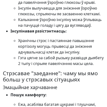
да павелічэння ўзроўню глюкозы ў крыві.
Інсулін вылучаецца для зніжэння ўзроўню
глюкозы, спрыяючы яе засваенню клеткамі.
Калыханне ўзроўню інсуліну можа ўплываць
на пачуццё голаду і цягу да вугляводаў.
Інсулінавая рэзістэнтнасць:
Хранічны стрэс і пастаяннае павышэнне
кортізолу могуць прывесці да зніжэння
адчувальнасці клетак да інсуліну.
Гэта цягне за сабой рызыку развіцця дыябету
2 тыпу і спрыяе павелічэнню масы цела.
Стрэсавае "заеданне": чаму мы ямо
больш у стрэсавых сітуацыях
Эмацыйнае харчаванне
Пошук камфорту:
Ежа, асабліва багатая цукрамі і тлушчамі,