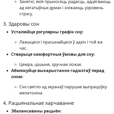
Заняткі, якія прыносяць радасць, адцягваюць
ад негатыўных думак і зніжаюць узровень
стрэсу.
3. Здаровы сон
Усталюйце рэгулярны графік сну:
Лажыцеся і прасынайцеся ў адзін і той жа
час.
Стварыце камфортныя ўмовы для сну:
Цемра, цішыня, зручнае ложак.
Абмяжуйце выкарыстанне гаджэтаў перад
сном:
Сіні святло ад экранаў парушае выпрацоўку
мелатоніна.
4. Рацыянальнае харчаванне
Збалансаваны рацыён: