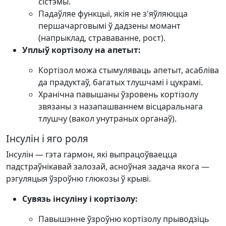
сістэмы.
Падаўляе функцыі, якія не з'яўляюцца
першачарговымі ў дадзены момант
(напрыклад, страваванне, рост).
Уплыў кортізолу на апетыт:
Кортізол можа стымуляваць апетыт, асабліва
да прадуктаў, багатых тлушчамі і цукрамі.
Хранічна павышаны ўзровень кортізолу
звязаны з назапашваннем вісцаральнага
тлушчу (вакол унутраных органаў).
Інсулін і яго роля
Інсулін — гэта гармон, які выпрацоўваецца
падстраўнікавай залозай, асноўная задача якога —
рэгуляцыя ўзроўню глюкозы ў крыві.
Сувязь інсуліну і кортізолу:
Павышэнне ўзроўню кортізолу прыводзіць