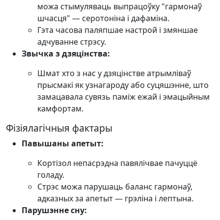
можа стымуляваць выпрацоўку "гармонаў
шчасця" — серотоніна і дафаміна.
Гэта часова паляпшае настрой і змяншае
адчуванне стрэсу.
Звычка з дзяцінства:
Шмат хто з нас у дзяцінстве атрымліваў
прысмакі як узнагароду або суцяшэнне, што
замацавала сувязь паміж ежай і эмацыйным
камфортам.
Фізіялагічныя фактары
Павышаны апетыт:
Кортізол непасрэдна павялічвае пачуццё
голаду.
Стрэс можа парушаць баланс гармонаў,
адказных за апетыт — грэліна і лептына.
Парушэнне сну: