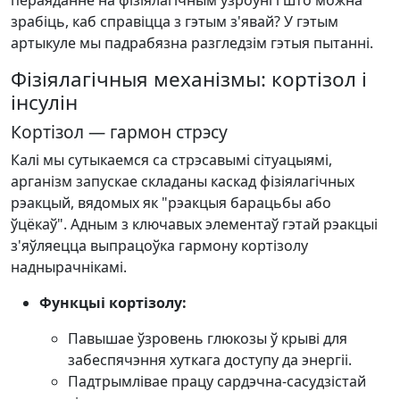
пераяданне на фізіялагічным узроўні і што можна
зрабіць, каб справіцца з гэтым з'явай? У гэтым
артыкуле мы падрабязна разгледзім гэтыя пытанні.
Фізіялагічныя механізмы: кортізол і
інсулін
Кортізол — гармон стрэсу
Калі мы сутыкаемся са стрэсавымі сітуацыямі,
арганізм запускае складаны каскад фізіялагічных
рэакцый, вядомых як "рэакцыя барацьбы або
ўцёкаў". Адным з ключавых элементаў гэтай рэакцыі
з'яўляецца выпрацоўка гармону кортізолу
наднырачнікамі.
Функцыі кортізолу:
Павышае ўзровень глюкозы ў крыві для
забеспячэння хуткага доступу да энергіі.
Падтрымлівае працу сардэчна-сасудзістай