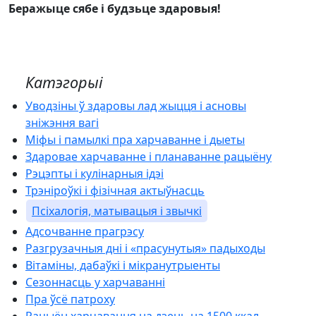
Беражыце сябе і будзьце здаровыя!
Катэгорыі
Уводзіны ў здаровы лад жыцця і асновы
зніжэння вагі
Міфы і памылкі пра харчаванне і дыеты
Здаровае харчаванне і планаванне рацыёну
Рэцэпты і кулінарныя ідэі
Трэніроўкі і фізічная актыўнасць
Псіхалогія, матывацыя і звычкі
Адсочванне прагрэсу
Разгрузачныя дні і «прасунутыя» падыходы
Вітаміны, дабаўкі і мікранутрыенты
Сезоннасць у харчаванні
Пра ўсё патроху