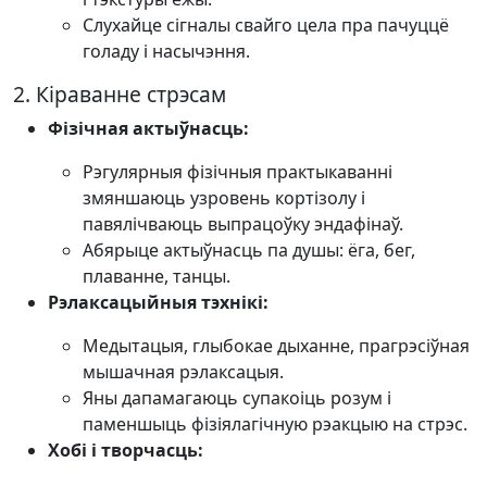
Слухайце сігналы свайго цела пра пачуццё
голаду і насычэння.
2. Кіраванне стрэсам
Фізічная актыўнасць:
Рэгулярныя фізічныя практыкаванні
змяншаюць узровень кортізолу і
павялічваюць выпрацоўку эндафінаў.
Абярыце актыўнасць па душы: ёга, бег,
плаванне, танцы.
Рэлаксацыйныя тэхнікі:
Медытацыя, глыбокае дыханне, прагрэсіўная
мышачная рэлаксацыя.
Яны дапамагаюць супакоіць розум і
паменшыць фізіялагічную рэакцыю на стрэс.
Хобі і творчасць: