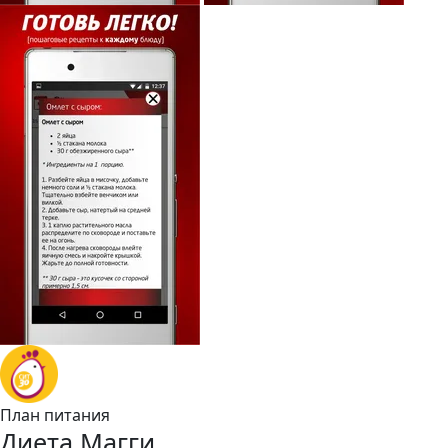
План питания
Диета Магги