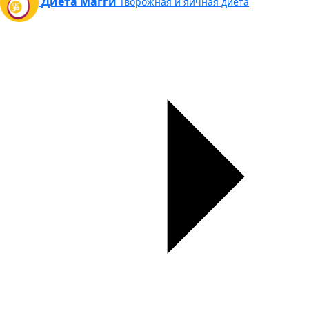
Диета Магги
Творожная и яичная диета