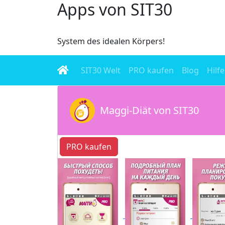
Apps von SIT30
System des idealen Körpers!
SIT30 Welt
PRO kaufen
Blog
Hilfe
Maggi-Diät von SIT30
PRO kaufen