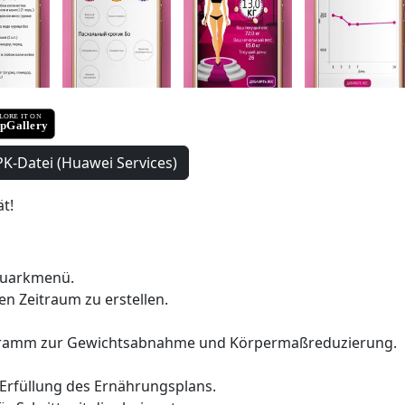
K-Datei (Huawei Services)
t!
Quarkmenü.
den Zeitraum zu erstellen.
gramm zur Gewichtsabnahme und Körpermaßreduzierung.
Erfüllung des Ernährungsplans.