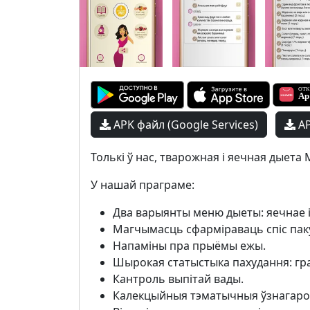
APK файл (Google Services)
AP
Толькі ў нас, тварожная і яечная дыета М
У нашай праграме:
Два варыянты меню дыеты: яечнае 
Магчымасць сфарміраваць спіс пак
Напаміны пра прыёмы ежы.
Шырокая статыстыка пахудання: граф
Кантроль выпітай вады.
Калекцыйныя тэматычныя ўзнагаро