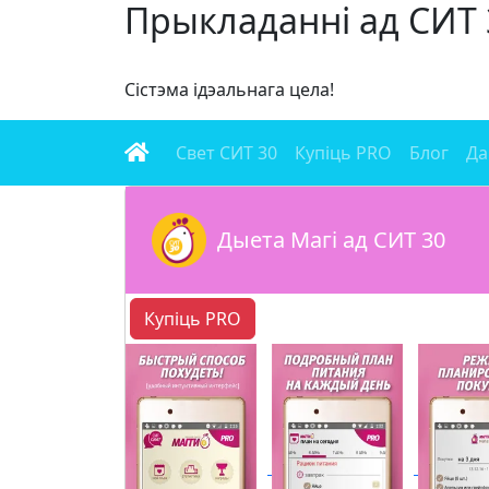
Прыкладанні ад СИТ 
Сістэма ідэальнага цела!
Свет СИТ 30
Купіць PRO
Блог
Да
Дыета Магі ад СИТ 30
Купіць PRO