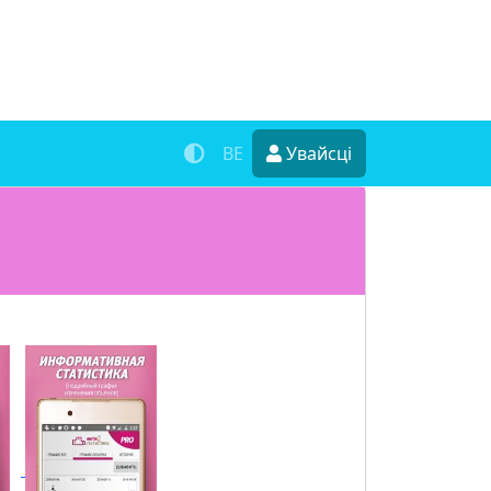
BE
Увайсці